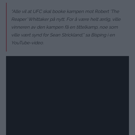
“Alle vil at UFC skal booke kampen mot Robert ‘The
Reaper’ Whittaker på nytt. For å være helt ærlig, ville
vinneren av den kampen få en tittelkamp, noe som
ville vært synd for Sean Strickland,” sa Bisping i en
YouTube-video.