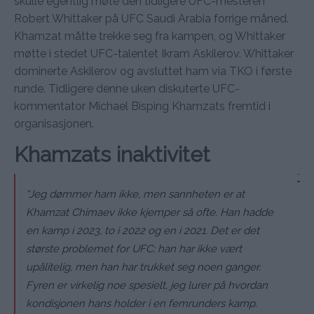
skulle egentlig møte den tidligere UFC-mesteren
Robert Whittaker på UFC Saudi Arabia forrige måned.
Khamzat måtte trekke seg fra kampen, og Whittaker
møtte i stedet UFC-talentet Ikram Askilerov. Whittaker
dominerte Askilerov og avsluttet ham via TKO i første
runde. Tidligere denne uken diskuterte UFC-
kommentator Michael Bisping Khamzats fremtid i
organisasjonen.
Khamzats inaktivitet
“Jeg dømmer ham ikke, men sannheten er at
Khamzat Chimaev ikke kjemper så ofte. Han hadde
en kamp i 2023, to i 2022 og en i 2021. Det er det
største problemet for UFC; han har ikke vært
upålitelig, men han har trukket seg noen ganger.
Fyren er virkelig noe spesielt, jeg lurer på hvordan
kondisjonen hans holder i en femrunders kamp.