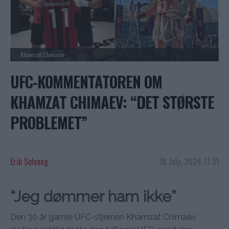
Khamzat Chimaev
UFC-KOMMENTATOREN OM
KHAMZAT CHIMAEV: “DET STØRSTE
PROBLEMET”
Erik Solvang
18 July, 2024 17:31
“Jeg dømmer ham ikke”
Den 30 år gamle UFC-stjernen Khamzat Chimaev