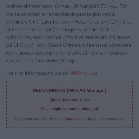
weltervektmesteren Kamaru Usman på UFC 294. Før
det leverte han en enestående prestasjon ved å
dominere UFC-talentet Kevin Holland på UFC 279. Det
er fortsatt uklart når 30-åringen vil returnere til
oktagonen, men han har uttrykt et ønske om å kjempe
på UFC 308 i Abu Dhabi. Chimaevs team må adressere
kondisjonsproblemene for å sikre at han kan håndtere
kravene i en femrunders kamp.
For mer informasjon, besøk
MMAnytt.se
DEMO ANNONS (MMA Ad Manager)
Single Incontent Video
Slug:
single_incontent_video_ad
Byt denna kod i WP Admin -> MMA Ads -> Single Incontent Video