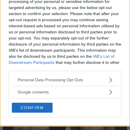
processing of your personal or sensitive information for
targeted advertising by us, please use the below opt-out
section to confirm your selection. Please note that after your
opt-out request is processed you may continue seeing
interest-based ads based on personal information utilized by
us or personal information disclosed to third parties prior to
your opt-out. You may separately opt-out of the further
disclosure of your personal information by third parties on the
IAB’s list of downstream participants. This information may
DILLON DANIS
also be disclosed by us to third parties on the
IAB’s List of
Hype FC ønsker å booke Dillon Danis vs Chanko Zaynukov
Downstream Participants
that may further disclose it to other
third parties.
Erik Solvang
13 January, 2026 15:37
Please note that this website/app uses one or more Google
Personal Data Processing Opt Outs
services and may gather and store information including but
not limited to your visit or usage behaviour. You may click to
Google consents
grant or deny consent to Google and its third-party tags to
use your data for below specified purposes in below Google
CONFIRM
consent section.