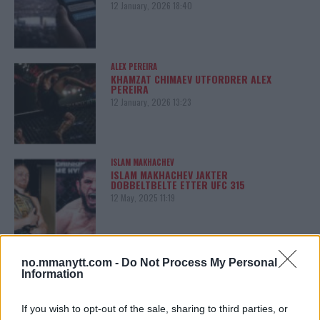
12 January, 2026 18:40
ALEX PEREIRA
KHAMZAT CHIMAEV UTFORDRER ALEX
PEREIRA
12 January, 2026 13:23
ISLAM MAKHACHEV
ISLAM MAKHACHEV JAKTER
DOBBELTBELTE ETTER UFC 315
12 May, 2025 11:19
no.mmanytt.com -
Do Not Process My Personal
SIDEBAR JS TEST
Information
Slug:
sidebar_right_1
| Tid:
10:01:39 PM
If you wish to opt-out of the sale, sharing to third parties, or