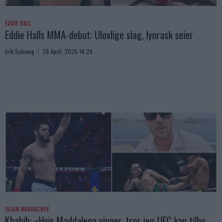
EDDIE HALL
Eddie Halls MMA-debut: Ulovlige slag, lynrask seier
Erik Solvang
28 April, 2025 14:26
ISLAM MAKHACHEV
Khabib: «Hvis Maddalena vinner, tror jeg UFC kan tilby