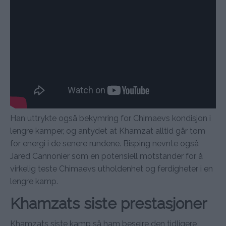
Han uttrykte også bekymring for Chimaevs kondisjon i
lengre kamper, og antydet at Khamzat alltid går tom
for energi i de senere rundene. Bisping nevnte også
Jared Cannonier som en potensiell motstander for å
virkelig teste Chimaevs utholdenhet og ferdigheter i en
lengre kamp.
Khamzats siste prestasjoner
Khamzats siste kamp så ham beseire den tidligere