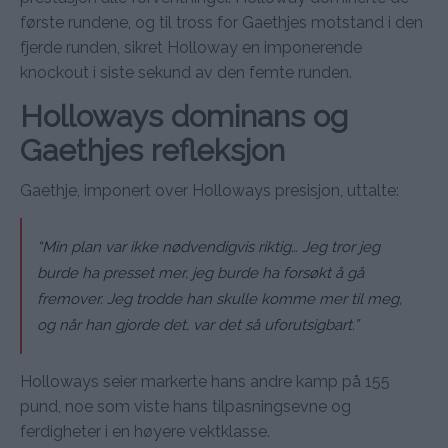
første rundene, og til tross for Gaethjes motstand i den
fjerde runden, sikret Holloway en imponerende
knockout i siste sekund av den femte runden.
Holloways dominans og
Gaethjes refleksjon
Gaethje, imponert over Holloways presisjon, uttalte:
“Min plan var ikke nødvendigvis riktig… Jeg tror jeg
burde ha presset mer, jeg burde ha forsøkt å gå
fremover. Jeg trodde han skulle komme mer til meg,
og når han gjorde det, var det så uforutsigbart.”
Holloways seier markerte hans andre kamp på 155
pund, noe som viste hans tilpasningsevne og
ferdigheter i en høyere vektklasse.