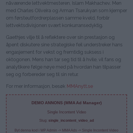
nåværende lettvektmesteren, Islam Makhachev. Men
med Charles Oliveira og Arman Tsarukyan som kjemper
om førsteutfordrerplassen samme kveld, forblir
lettvektsdivisjonen svært konkurransedyktig.
Gaethjes vilje til å reflektere over sin prestasjon og
åpent diskutere sine strategiske feil understreker hans
engasjement for vekst og fremtidig suksess i
oktogonen. Mens han tar seg tid til å hvile, vil fans og
analytikere følge nøye med på hvordan han tilpasser
seg og forbereder seg til sin retur.
For mer informasjon, besøk
MMAnytt.se
DEMO ANNONS (MMA Ad Manager)
Single Incontent Video
Slug:
single_incontent_video_ad
Byt denna kod i WP Admin -> MMA Ads -> Single Incontent Video