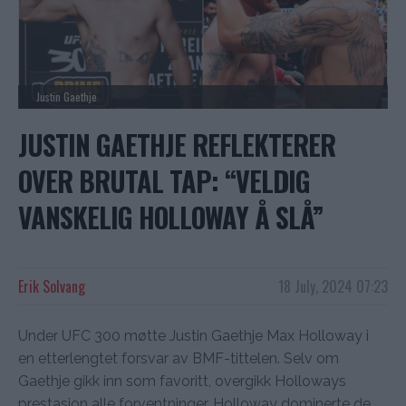
Justin Gaethje
JUSTIN GAETHJE REFLEKTERER
OVER BRUTAL TAP: “VELDIG
VANSKELIG HOLLOWAY Å SLÅ”
Erik Solvang
18 July, 2024 07:23
Under UFC 300 møtte Justin Gaethje Max Holloway i
en etterlengtet forsvar av BMF-tittelen. Selv om
Gaethje gikk inn som favoritt, overgikk Holloways
prestasjon alle forventninger. Holloway dominerte de