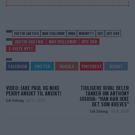
JUSTIN GAETHJE
MAX HOLLOWAY
MMA
MMANYTT
UFC
UFC 300
JUSTIN GAETHJE
MAX HOLLOWAY
UFC 300
Z-SISTE NYTT
VIDEO: JAKE PAUL OG MIKE
TIDLIGERE RIVAL DELER
PERRY ANSIKT TIL ANSIKT!
TANKER OM ANTHONY
JOSHUA: “HAN HAR IKKE
Erik Solvang
-
Jul 17, 2024
DET SOM KREVES”
Erik Solvang
-
Jul 18, 2024