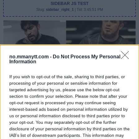
SIDEBAR JS TEST
Slug:
sidebar_right_1
| Tid:
3:45:51 PM
no.mmanytt.com -
Do Not Process My Personal
Information
If you wish to opt-out of the sale, sharing to third parties, or
DILLON DANIS
processing of your personal or sensitive information for
Hype FC ønsker å booke Dillon Danis vs Chanko Zaynukov
targeted advertising by us, please use the below opt-out
section to confirm your selection. Please note that after your
Erik Solvang
13 January, 2026 15:37
opt-out request is processed you may continue seeing
interest-based ads based on personal information utilized by
us or personal information disclosed to third parties prior to
your opt-out. You may separately opt-out of the further
disclosure of your personal information by third parties on the
IAB’s list of downstream participants. This information may