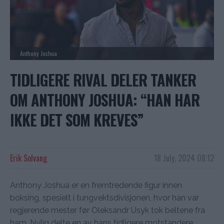
Anthony Joshua
TIDLIGERE RIVAL DELER TANKER
OM ANTHONY JOSHUA: “HAN HAR
IKKE DET SOM KREVES”
Erik Solvang
18 July, 2024 08:12
Anthony Joshua er en fremtredende figur innen
boksing, spesielt i tungvektsdivisjonen, hvor han var
regjerende mester før Oleksandr Usyk tok beltene fra
ham. Nylig delte en av hans tidligere motstandere,