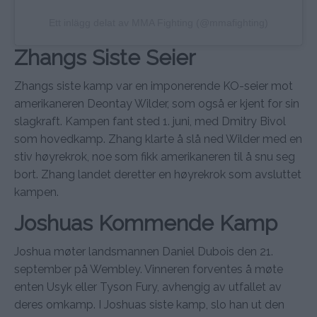
Ett inlägg delat av MMA Fighting (@mmafighting)
Zhangs Siste Seier
Zhangs siste kamp var en imponerende KO-seier mot
amerikaneren Deontay Wilder, som også er kjent for sin
slagkraft. Kampen fant sted 1. juni, med Dmitry Bivol
som hovedkamp. Zhang klarte å slå ned Wilder med en
stiv høyrekrok, noe som fikk amerikaneren til å snu seg
bort. Zhang landet deretter en høyrekrok som avsluttet
kampen.
Joshuas Kommende Kamp
Joshua møter landsmannen Daniel Dubois den 21.
september på Wembley. Vinneren forventes å møte
enten Usyk eller Tyson Fury, avhengig av utfallet av
deres omkamp. I Joshuas siste kamp, slo han ut den