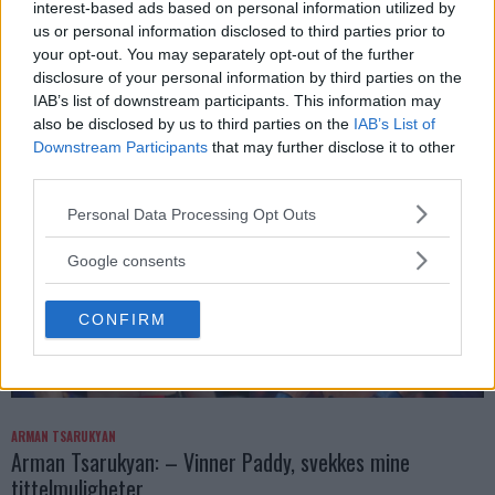
interest-based ads based on personal information utilized by
DILLON DANIS
us or personal information disclosed to third parties prior to
Hype FC ønsker å booke Dillon Danis vs Chanko Zaynukov
your opt-out. You may separately opt-out of the further
disclosure of your personal information by third parties on the
Erik Solvang
13 January, 2026 15:37
IAB’s list of downstream participants. This information may
also be disclosed by us to third parties on the
IAB’s List of
Downstream Participants
that may further disclose it to other
third parties.
Please note that this website/app uses one or more Google
Personal Data Processing Opt Outs
services and may gather and store information including but
not limited to your visit or usage behaviour. You may click to
Google consents
grant or deny consent to Google and its third-party tags to
use your data for below specified purposes in below Google
CONFIRM
consent section.
ARMAN TSARUKYAN
Arman Tsarukyan: – Vinner Paddy, svekkes mine
tittelmuligheter