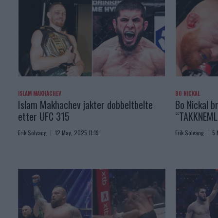
ISLAM MAKHACHEV
BO NICKAL
Islam Makhachev jakter dobbeltbelte
Bo Nickal br
etter UFC 315
“TAKKNEML
Erik Solvang
12 May, 2025 11:19
Erik Solvang
5 