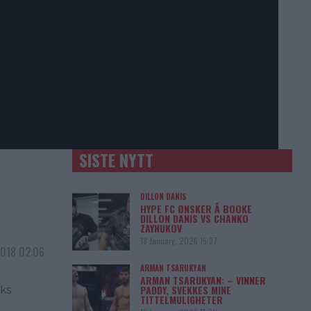
SISTE NYTT
DILLON DANIS
HYPE FC ØNSKER Å BOOKE
DILLON DANIS VS CHANKO
ZAYNUKOV
13 January, 2026 15:37
2018 02:06
ARMAN TSARUKYAN
ARMAN TSARUKYAN: – VINNER
PADDY, SVEKKES MINE
oks
TITTELMULIGHETER