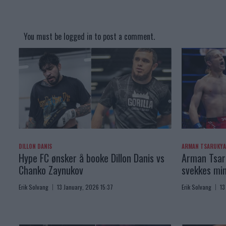
You must be
logged in
to post a comment.
DILLON DANIS
ARMAN TSARUKY
Hype FC ønsker å booke Dillon Danis vs
Arman Tsaru
Chanko Zaynukov
svekkes min
Erik Solvang
13 January, 2026 15:37
Erik Solvang
13