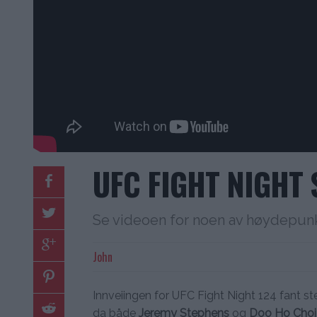
UFC FIGHT NIGHT 
Se videoen for noen av høydepunk
John
Innveiingen for UFC Fight Night 124 fant s
da både
Jeremy Stephens
og
Doo Ho Choi