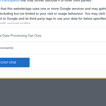
Participants
that may further disclose it to other third parties.
 that this website/app uses one or more Google services and may gath
including but not limited to your visit or usage behaviour. You may click 
 to Google and its third-party tags to use your data for below specifi
ogle consent section.
 HEATHEN" STEPHENS
JESSICA-ROSE "JESSY JESS" CLARK
KAMARU USMAN
MMA
MM
l Data Processing Opt Outs
consents
CONFIRM
ISODE
ROBERT WHITTAKER UTE FRA UFC 221, LUKE ROCK
MOTSTANDER I
J