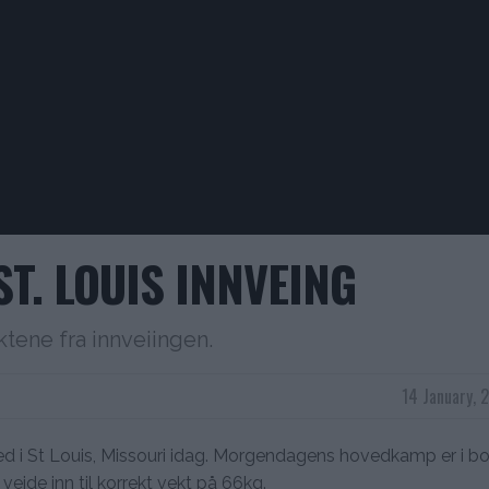
ST. LOUIS INNVEING
tene fra innveiingen.
14 January, 
ted i St Louis, Missouri idag. Morgendagens hovedkamp er i b
veide inn til korrekt vekt på 66kg.