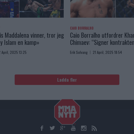
V
CAIO BORRALHO
is Maddalena vinner, tror jeg
Caio Borralho utfordrer Kh
by Islam en kamp»
Chimaev: “Signer kontrakten
 April, 2025 13:25
Erik Solvang
21 April, 2025 18:54
Ladda fler