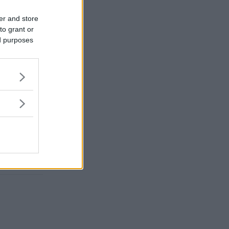
er and store
to grant or
ed purposes
ANYTT
HOLD FÅR NY
 TITTELKAMP
ohn
-
Jan 14, 2018