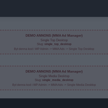
DEMO ANNONS (MMA Ad Manager)
Single Top Desktop
Slug:
single_top_desktop
Byt denna kod i WP Admin -> MMA Ads -> Single Top Desktop
DEMO ANNONS (MMA Ad Manager)
Single Media Desktop
Slug:
single_media_desktop
Byt denna kod i WP Admin -> MMA Ads -> Single Media Desktop