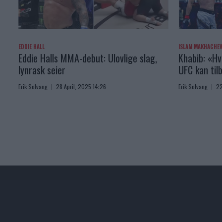
EDDIE HALL
ISLAM MAKHACHE
Eddie Halls MMA-debut: Ulovlige slag,
Khabib: «Hv
lynrask seier
UFC kan til
Erik Solvang
28 April, 2025 14:26
Erik Solvang
22