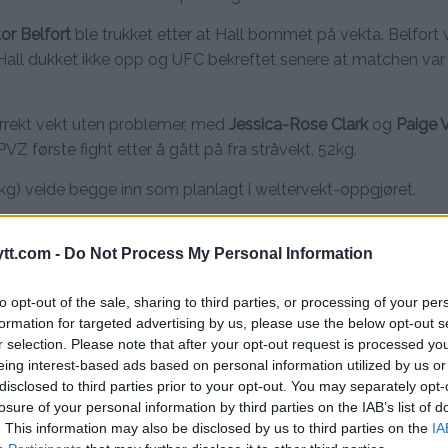
tor Belfort
ble trukket etter at Hall bommet på vekta. Belfort v
ll dukket ikke opp og UFC bekreftet senere at matchen var in
orrekt vekt uten problemer, med
Jessica-Rose Clark
og
Paige 
VZ første fight etter å gått på fra stråvekt, 52kg.
g) veide begge inn som planlagt i weltervekt-oppgjøret.
ekta, Mads Burnell som veide inn ca 2kg for mye i fjærvekt.
tt.com -
Do Not Process My Personal Information
Mike Santiago
.
to opt-out of the sale, sharing to third parties, or processing of your per
formation for targeted advertising by us, please use the below opt-out s
r selection. Please note that after your opt-out request is processed y
MO ANNONS (MMA Ad Manager)
eing interest-based ads based on personal information utilized by us or
Single Incontent Video
disclosed to third parties prior to your opt-out. You may separately opt-
losure of your personal information by third parties on the IAB’s list of
Slug:
single_incontent_video_ad
. This information may also be disclosed by us to third parties on the
IA
 i WP Admin -> MMA Ads -> Single Incontent Video