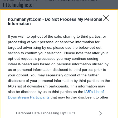
tittelmuligheter
Erik Solvang
13 January, 2026 11:02
no.mmanytt.com -
Do Not Process My Personal
Information
If you wish to opt-out of the sale, sharing to third parties, or
processing of your personal or sensitive information for
targeted advertising by us, please use the below opt-out
section to confirm your selection. Please note that after your
opt-out request is processed you may continue seeing
interest-based ads based on personal information utilized by
us or personal information disclosed to third parties prior to
your opt-out. You may separately opt-out of the further
disclosure of your personal information by third parties on the
IAB’s list of downstream participants. This information may
UFC
also be disclosed by us to third parties on the
IAB’s List of
Lekkede UFC?meldinger avslører spillet bak kulissene
Downstream Participants
that may further disclose it to other
third parties.
Erik Solvang
12 January, 2026 18:40
Please note that this website/app uses one or more Google
Personal Data Processing Opt Outs
services and may gather and store information including but