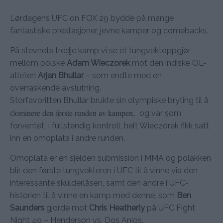
Lørdagens UFC on FOX 29 bydde på mange
fantastiske prestasjoner, jevne kamper og comebacks.
På stevnets tredje kamp vi se et tungvektoppgjør
mellom polske
Adam Wieczorek
mot den indiske OL-
atleten
Arjan Bhullar
– som endte med en
overraskende avslutning.
Storfavoritten Bhullar brukte sin olympiske bryting til å
ominere den første runden av kampen,
d
og var som
forventet i fullstendig kontroll, helt Wieczorek fikk satt
inn en omoplata i andre runden.
Omoplata er en sjelden submission i MMA og polakken
blir den første tungvekteren i UFC til å vinne via den
interessante skulderlåsen, samt den andre i UFC-
historien til å vinne en kamp med denne, som
Ben
Saunders
gjorde mot
Chris Heatherly
på UFC Fight
Night 49 – Henderson vs. Dos Anjos.