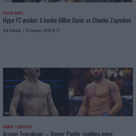
DILLON DANIS
Hype FC ønsker å booke Dillon Danis vs Chanko Zaynukov
Erik Solvang
13 January, 2026 15:37
ARMAN TSARUKYAN
Arman Tsarukyan: – Vinner Paddy, svekkes mine