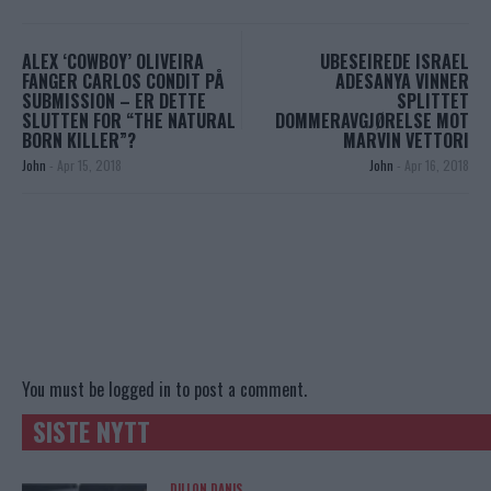
ALEX ‘COWBOY’ OLIVEIRA
UBESEIREDE ISRAEL
FANGER CARLOS CONDIT PÅ
ADESANYA VINNER
SUBMISSION – ER DETTE
SPLITTET
SLUTTEN FOR “THE NATURAL
DOMMERAVGJØRELSE MOT
BORN KILLER”?
MARVIN VETTORI
John
-
Apr 15, 2018
John
-
Apr 16, 2018
You must be
logged in
to post a comment.
SISTE NYTT
DILLON DANIS