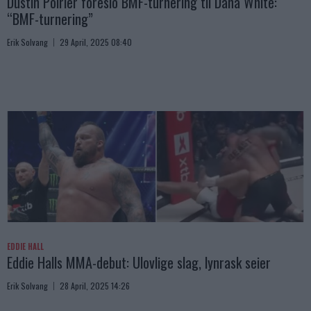
Dustin Poirier foreslo BMF-turnering til Dana White:
“BMF-turnering”
Erik Solvang
29 April, 2025 08:40
EDDIE HALL
Eddie Halls MMA-debut: Ulovlige slag, lynrask seier
Erik Solvang
28 April, 2025 14:26