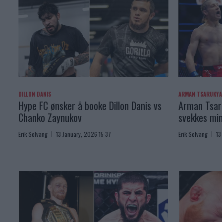
DILLON DANIS
ARMAN TSARUKY
Hype FC ønsker å booke Dillon Danis vs
Arman Tsaru
Chanko Zaynukov
svekkes min
Erik Solvang
13 January, 2026 15:37
Erik Solvang
13