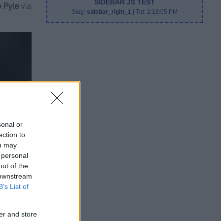
SIDEBAR JS TEST
 Pyle
via
Slug:
sidebar_right_1
| Tid:
2:18:05 PM
sonal or
ection to
ou may
 personal
out of the
 downstream
B’s List of
er and store