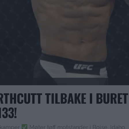
RTHCUTT TILBAKE I BURET
133!
e kamper
Møter tøff motstander i Boise, Idaho