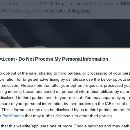
orrige kamp på UFC 222 i Februar, er han senket veteranen
Mike
r TKO-nederlaget mot kinesiske
Li Jingliang
.
tt.com -
Do Not Process My Personal Information
to opt-out of the sale, sharing to third parties, or processing of your per
formation for targeted advertising by us, please use the below opt-out s
r selection. Please note that after your opt-out request is processed y
eing interest-based ads based on personal information utilized by us or
disclosed to third parties prior to your opt-out. You may separately opt-
losure of your personal information by third parties on the IAB’s list of
. This information may also be disclosed by us to third parties on the
IA
Participants
that may further disclose it to other third parties.
 that this website/app uses one or more Google services and may gath