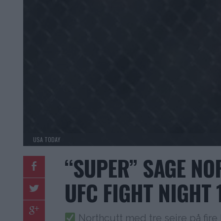
USA TODAY
“SUPER” SAGE NO
UFC FIGHT NIGHT 
Northcutt med tre seire på fir