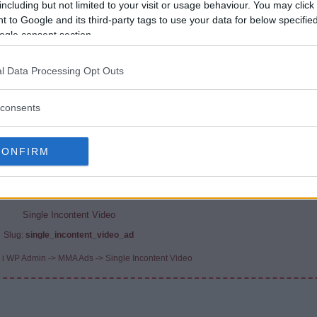
including but not limited to your visit or usage behaviour. You may click 
 to Google and its third-party tags to use your data for below specifi
ogle consent section.
l Data Processing Opt Outs
consents
Ottow (hvit skjorte) (Foto: USA TODAY)
CONFIRM
ho, 14. Juli og ingen andre kamper er ennå bekreftet.
MO ANNONS (MMA Ad Manager)
Single Incontent Video
Slug:
single_incontent_video_ad
 i WP Admin -> MMA Ads -> Single Incontent Video