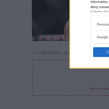
information 
deny consent
in below Go
Persona
Google 
Zak 
UFC Fight Night 133 skjer altså i Boise, Ida
DE
Byt denna kod