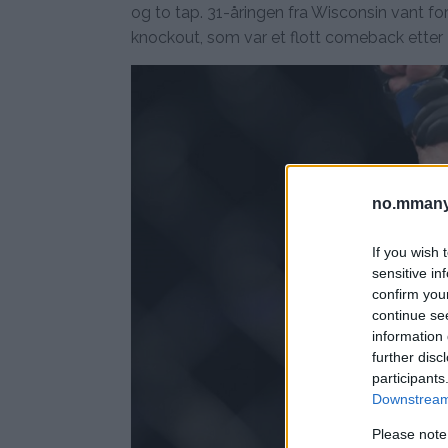
og to tap. 31-åringen fra Wisconsin vant f
knockout, som var et flott comeback ette
no.mmany
If you wish 
sensitive in
confirm you
continue se
information 
further disc
participants
Downstream 
Please note