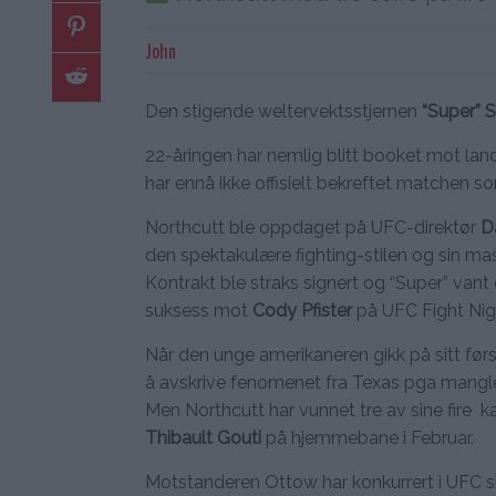
John
Den stigende weltervektsstjernen
“Super” 
22-åringen har nemlig blitt booket mot l
har ennå ikke offisielt bekreftet matchen som
Northcutt ble oppdaget på UFC-direktør
D
den spektakulære fighting-stilen og sin mas
Kontrakt ble straks signert og “Super” va
suksess mot
Cody Pfister
på UFC Fight Nig
Når den unge amerikaneren gikk på sitt før
å avskrive fenomenet fra Texas pga mang
Men Northcutt har vunnet tre av sine fire 
Thibault Gouti
på hjemmebane i Februar.
Motstanderen Ottow har konkurrert i UFC sid