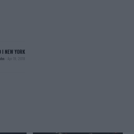
 I NEW YORK
ohn
-
Apr 19, 2018