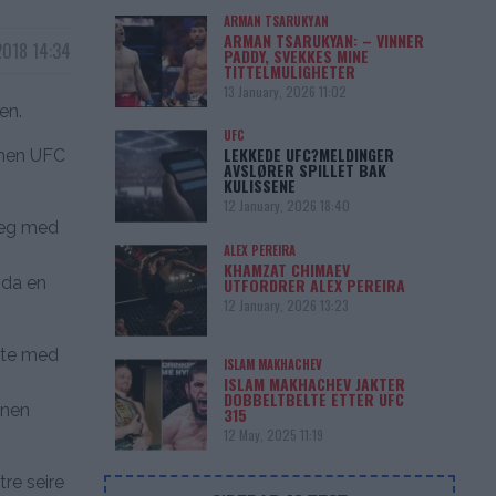
ARMAN TSARUKYAN
ARMAN TSARUKYAN: – VINNER
 2018 14:34
PADDY, SVEKKES MINE
TITTELMULIGHETER
13 January, 2026 11:02
en.
UFC
LEKKEDE UFC?MELDINGER
 men UFC
AVSLØRER SPILLET BAK
KULISSENE
12 January, 2026 18:40
 seg med
ALEX PEREIRA
KHAMZAT CHIMAEV
nda en
UTFORDRER ALEX PEREIRA
12 January, 2026 13:23
ute med
ISLAM MAKHACHEV
ISLAM MAKHACHEV JAKTER
DOBBELTBELTE ETTER UFC
nnen
315
12 May, 2025 11:19
re seire