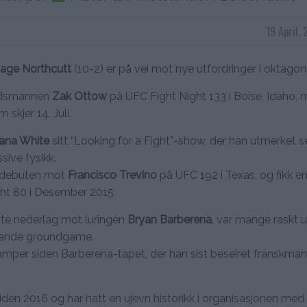
19 April,
Sage Northcutt
(10-2) er på vei mot nye utfordringer i oktagon
andsmannen
Zak Ottow
på UFC Fight Night 133 i Boise, Idaho,
 skjer 14. Juli.
ana White
sitt “Looking for a Fight”-show, der han utmerket
sive fysikk.
nt debuten mot
Francisco Trevino
på UFC 192 i Texas, og fikk e
ht 80 i Desember 2015.
ste nederlag mot luringen
Bryan Barberena
, var mange raskt 
lende groundgame.
kamper siden Barberena-tapet, der han sist beseiret franskma
en 2016 og har hatt en ujevn historikk i organisasjonen med t