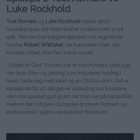
Luke Rockhold
Yoel Romero
og
Luke Rockhold
møtes altså i
hovedkampen der interimbeltet i mellomvekt er på
spill. Romero har tidligere kjempet mot regjerende
mester
Robert Whittaker
, der kubaneren trakk det
korteste strået etter fem harde runder.
“Soldier of God” Romero har et noe frynsete rykte pga
den løse stilen og ‘juksing’ som inkluderer holding i
buret, fukte seg med vann og en USADA-dom. Det er
kanskje derfor 40-åringen er underdog hos bookiene,
uten noe spesielt god grunn når man ser på kampstilen
mellom den tidligere olympiske bryteren Romero og
kickbokseren/ jiujitsu-spesialisten Rockhold.