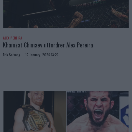
ALEX PEREIRA
Khamzat Chimaev utfordrer Alex Pereira
Erik Solvang
12 January, 2026 13:23