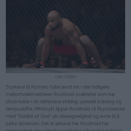
USA TODAY
Styrkene til Romero fyller jevnt inn i den tidligere
mellomvektmesteren Rockhold svakheter som har
store huller i sin defensive striking, spesielt boksing og
temposkifte. MMAnytt tipper Rockhold vil få problemer
med “Soldier of God” sin uberegnelighet og evne til å
lukke distansen. Det er akkurat her Rockhold har
demonstrert sine største svakheter; når motstanderne