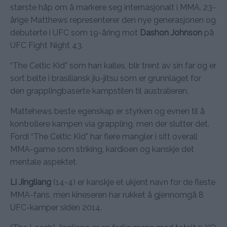
største håp om å markere seg internasjonalt i MMA. 23-
årige Matthews representerer den nye generasjonen og
debuterte i UFC som 19-åring mot
Dashon Johnson
på
UFC Fight Night 43.
“The Celtic Kid” som han kalles, blir trent av sin far og er
sort belte i brasiliansk jiu-jitsu som er grunnlaget for
den grapplingbaserte kampstilen til australieren.
Mattehews beste egenskap er styrken og evnen til å
kontrollere kampen via grappling, men der slutter det.
Fordi “The Celtic Kid” har flere mangler i sitt overall
MMA-game som striking, kardioen og kanskje det
mentale aspektet.
Li Jingliang
(14-4) er kanskje et ukjent navn for de fleste
MMA-fans, men kineseren har rukket å gjennomgå 8
UFC-kamper siden 2014.