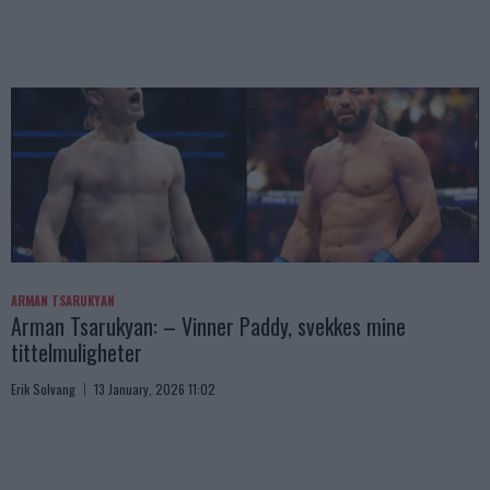
ARMAN TSARUKYAN
Arman Tsarukyan: – Vinner Paddy, svekkes mine
tittelmuligheter
Erik Solvang
13 January, 2026 11:02