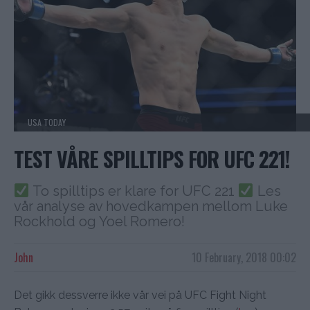
USA TODAY
TEST VÅRE SPILLTIPS FOR UFC 221!
To spilltips er klare for UFC 221
Les
vår analyse av hovedkampen mellom Luke
Rockhold og Yoel Romero!
John
10 February, 2018 00:02
Det gikk dessverre ikke vår vei på UFC Fight Night