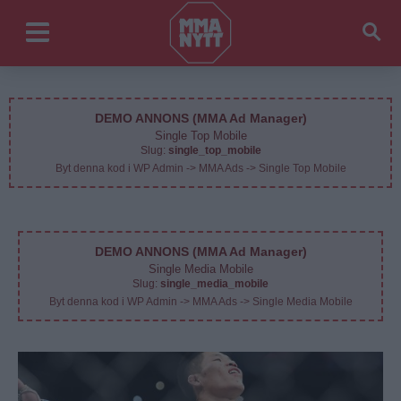
DEMO ANNONS (MMA Ad Manager)
Single Top Mobile
Slug:
single_top_mobile
Byt denna kod i WP Admin -> MMA Ads -> Single Top Mobile
DEMO ANNONS (MMA Ad Manager)
Single Media Mobile
Slug:
single_media_mobile
Byt denna kod i WP Admin -> MMA Ads -> Single Media Mobile