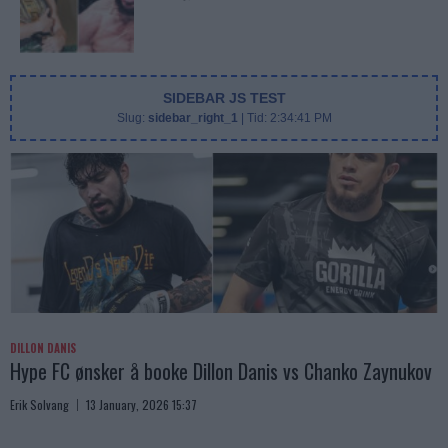
SIDEBAR JS TEST
Slug:
sidebar_right_1
| Tid:
2:34:41 PM
DILLON DANIS
Hype FC ønsker å booke Dillon Danis vs Chanko Zaynukov
Erik Solvang
13 January, 2026 15:37