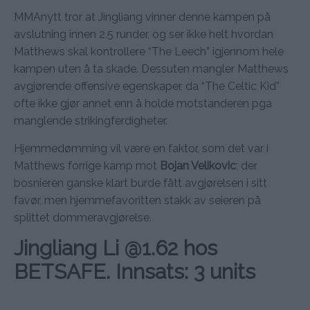
MMAnytt tror at Jingliang vinner denne kampen på
avslutning innen 2.5 runder, og ser ikke helt hvordan
Matthews skal kontrollere “The Leech” igjennom hele
kampen uten å ta skade. Dessuten mangler Matthews
avgjørende offensive egenskaper, da “The Celtic Kid”
ofte ikke gjør annet enn å holde motstanderen pga
manglende strikingferdigheter.
Hjemmedømming vil være en faktor, som det var i
Matthews forrige kamp mot
Bojan Velikovic
; der
bosnieren ganske klart burde fått avgjørelsen i sitt
favør, men hjemmefavoritten stakk av seieren på
splittet dommeravgjørelse.
Jingliang Li @1.62 hos
BETSAFE. Innsats: 3 units