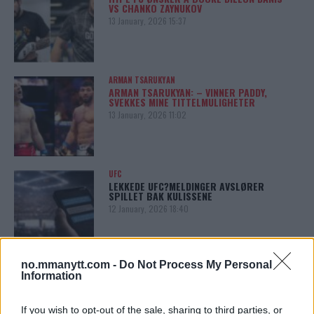
VS CHANKO ZAYNUKOV
13 January, 2026 15:37
ARMAN TSARUKYAN
ARMAN TSARUKYAN: – VINNER PADDY,
SVEKKES MINE TITTELMULIGHETER
13 January, 2026 11:02
UFC
LEKKEDE UFC?MELDINGER AVSLØRER
SPILLET BAK KULISSENE
12 January, 2026 18:40
no.mmanytt.com -
Do Not Process My Personal
ALEX PEREIRA
Information
KHAMZAT CHIMAEV UTFORDRER ALEX
PEREIRA
12 January, 2026 13:23
If you wish to opt-out of the sale, sharing to third parties, or