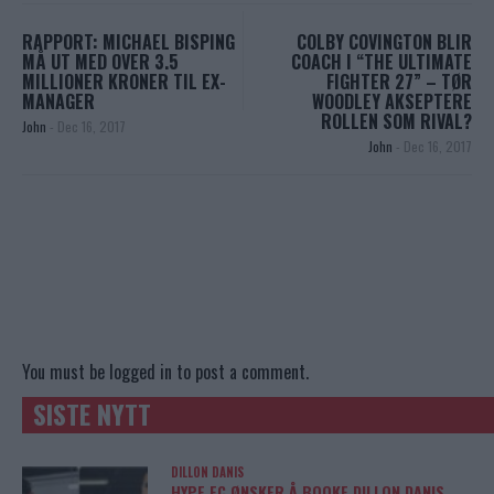
RAPPORT: MICHAEL BISPING
COLBY COVINGTON BLIR
MÅ UT MED OVER 3.5
COACH I “THE ULTIMATE
MILLIONER KRONER TIL EX-
FIGHTER 27” – TØR
MANAGER
WOODLEY AKSEPTERE
ROLLEN SOM RIVAL?
John
-
Dec 16, 2017
John
-
Dec 16, 2017
You must be
logged in
to post a comment.
SISTE NYTT
DILLON DANIS
HYPE FC ØNSKER Å BOOKE DILLON DANIS