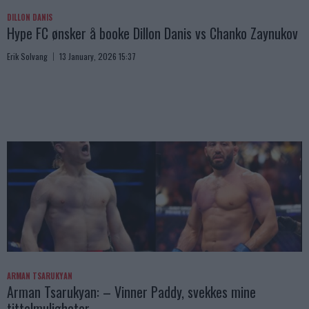
DILLON DANIS
Hype FC ønsker å booke Dillon Danis vs Chanko Zaynukov
Erik Solvang
13 January, 2026 15:37
ARMAN TSARUKYAN
Arman Tsarukyan: – Vinner Paddy, svekkes mine
tittelmuligheter