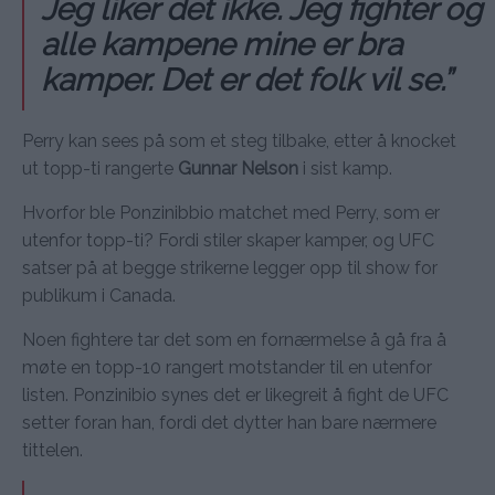
Jeg liker det ikke. Jeg fighter og
alle kampene mine er bra
kamper. Det er det folk vil se.”
Perry kan sees på som et steg tilbake, etter å knocket
ut topp-ti rangerte
Gunnar Nelson
i sist kamp.
Hvorfor ble Ponzinibbio matchet med Perry, som er
utenfor topp-ti? Fordi stiler skaper kamper, og UFC
satser på at begge strikerne legger opp til show for
publikum i Canada.
Noen fightere tar det som en fornærmelse å gå fra å
møte en topp-10 rangert motstander til en utenfor
listen. Ponzinibio synes det er likegreit å fight de UFC
setter foran han, fordi det dytter han bare nærmere
tittelen.