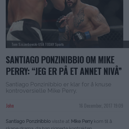
Tom Szczerbowski-USA TODAY Sports
SANTIAGO PONZINIBBIO OM MIKE
PERRY: “JEG ER PÅ ET ANNET NIVÅ”
Santiago Ponzinibbio er klar for å knuse
kontroversielle Mike Perry.
John
16 December, 2017 19:09
Santiago Ponzinibbio
visste at
Mike Perry
kom til å
skape drama, da han signerte kontrakten.