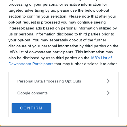
processing of your personal or sensitive information for
targeted advertising by us, please use the below opt-out
section to confirm your selection. Please note that after your
ISLAM MAKHACHEV
opt-out request is processed you may continue seeing
ISLAM MAKHACHEV JAKTER
DOBBELTBELTE ETTER UFC 315
interest-based ads based on personal information utilized by
12 May, 2025 11:19
us or personal information disclosed to third parties prior to
your opt-out. You may separately opt-out of the further
disclosure of your personal information by third parties on the
IAB’s list of downstream participants. This information may
also be disclosed by us to third parties on the
IAB’s List of
SIDEBAR JS TEST
Downstream Participants
that may further disclose it to other
Slug:
sidebar_right_1
| Tid:
8:27:45 AM
third parties.
Please note that this website/app uses one or more Google
Personal Data Processing Opt Outs
services and may gather and store information including but
not limited to your visit or usage behaviour. You may click to
Google consents
grant or deny consent to Google and its third-party tags to
use your data for below specified purposes in below Google
CONFIRM
consent section.