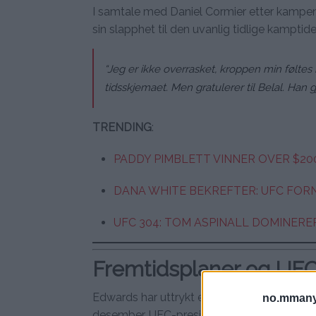
I samtale med Daniel Cormier etter kampen, 
sin slapphet til den uvanlig tidlige kamptide
“Jeg er ikke overrasket, kroppen min føltes 
tidsskjemaet. Men gratulerer til Belal. Han g
TRENDING
:
PADDY PIMBLETT VINNER OVER $200
DANA WHITE BEKREFTER: UFC FOR
UFC 304: TOM ASPINALL DOMINERE
Fremtidsplaner og UFC
Edwards har uttrykt et ønske om å kjempe ig
no.mmany
desember. UFC-president Dana White var i