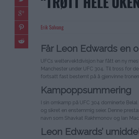
“TRØTT HELE UKE
Erik Solvang
Får Leon Edwards en 
UFCs weltervektdivisjon har fått en ny me
Manchester under UFC 304. Til tross for den
fortsatt fast bestemt på å gjenvinne tronen
Kampoppsummering
I sin omkamp på UFC 304 dominerte Belal 
og sikret en enstemmig seier. Denne presta
navn som Shavkat Rakhmonov og Ian Macha
Leon Edwards’ umiddel