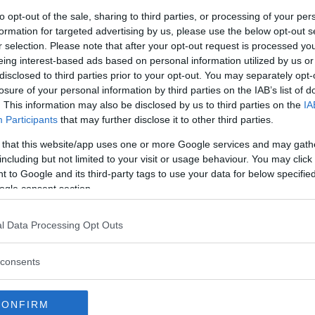
te at Edwards burde hvile og hintet til andre planer for
to opt-out of the sale, sharing to third parties, or processing of your per
formation for targeted advertising by us, please use the below opt-out s
r selection. Please note that after your opt-out request is processed y
ser
eing interest-based ads based on personal information utilized by us or
disclosed to third parties prior to your opt-out. You may separately opt-
losure of your personal information by third parties on the IAB’s list of
n, inkludert Daniel Cormier, som mener at Edwards fortjener en
. This information may also be disclosed by us to third parties on the
IA
e vellykkede tittelforsvar. “Hvis det er en fyr som kan fortje
Participants
that may further disclose it to other third parties.
n vant beltet, forsvarte det to ganger, jeg vet ikke hvem el
 that this website/app uses one or more Google services and may gath
ier under en ESPN MMA-segment.
including but not limited to your visit or usage behaviour. You may click 
 to Google and its third-party tags to use your data for below specifi
MO ANNONS (MMA Ad Manager)
ogle consent section.
Single Incontent Video
l Data Processing Opt Outs
Slug:
single_incontent_video_ad
 i WP Admin -> MMA Ads -> Single Incontent Video
consents
CONFIRM