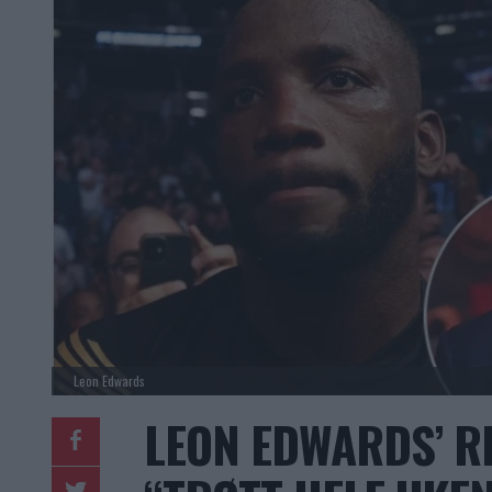
Leon Edwards
LEON EDWARDS’ RE