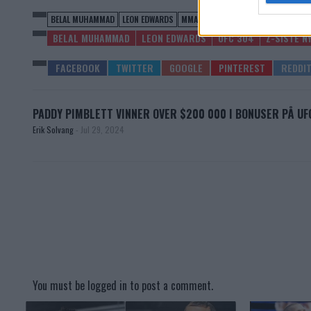
BELAL MUHAMMAD
LEON EDWARDS
MMA
MMANYTT
UFC
UFC 304
BELAL MUHAMMAD
LEON EDWARDS
UFC 304
Z-SISTE N
PADDY PIMBLETT VINNER OVER $200 000 I BONUSER PÅ UF
Erik Solvang
-
Jul 29, 2024
You must be
logged in
to post a comment.