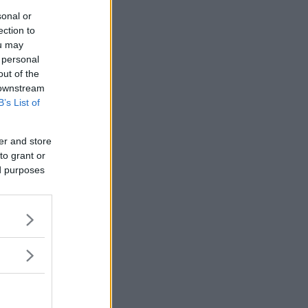
sonal or
ection to
ou may
 personal
out of the
 downstream
B’s List of
ne en
lers
er and store
to grant or
ed purposes