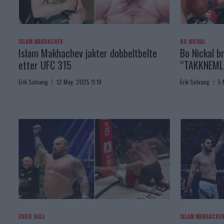
ISLAM MAKHACHEV
BO NICKAL
Islam Makhachev jakter dobbeltbelte
Bo Nickal br
etter UFC 315
“TAKKNEML
Erik Solvang
12 May, 2025 11:19
Erik Solvang
5 
EDDIE HALL
ISLAM MAKHACHE