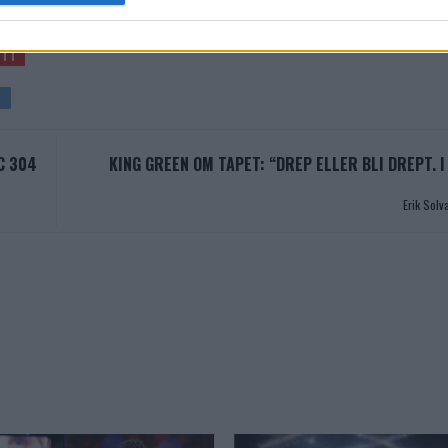
YTT
C 304
KING GREEN OM TAPET: “DREP ELLER BLI DREPT. I
Erik Sol