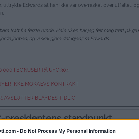
uttrykte Edwards at han ikke var overrasket over utfallet, og 
n.
bare trøtt fra første runde. Hele uken har jeg følt meg trøtt på gr
jorde jobben, og vi skal gjøre det igjen,” sa Edwards.
 000 I BONUSER PÅ UFC 304
NYER IKKE MOKAEVS KONTRAKT
R, AVSLUTTER BLAYDES TIDLIG
-presidentens standpunkt
jen før året er omme, og sikter på en retur i november eller
tt.com -
Do Not Process My Personal Information
midlertid mindre optimistisk angående en umiddelbar omkam