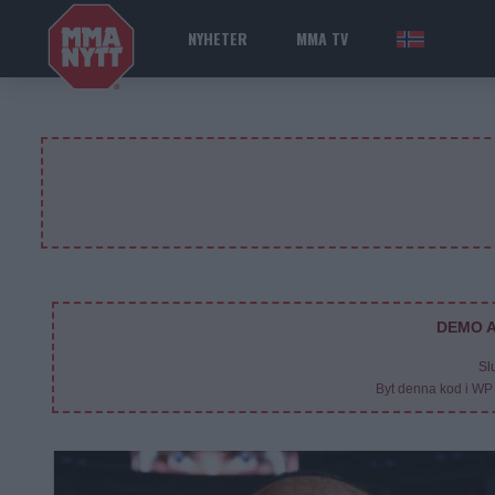
NYHETER
MMA TV
NOR
DEMO A
Sl
Byt denna kod i WP