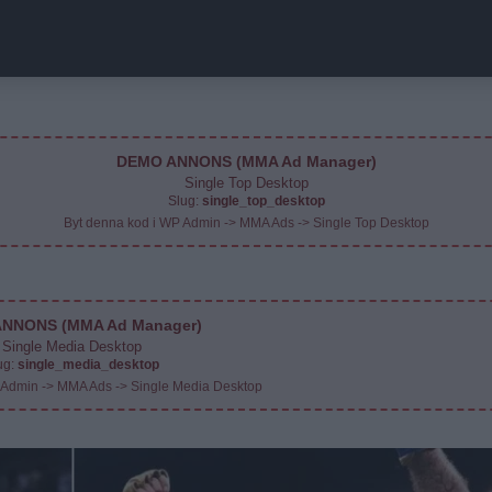
DEMO ANNONS (MMA Ad Manager)
Single Top Desktop
Slug:
single_top_desktop
Byt denna kod i WP Admin -> MMA Ads -> Single Top Desktop
NNONS (MMA Ad Manager)
Single Media Desktop
ug:
single_media_desktop
 Admin -> MMA Ads -> Single Media Desktop