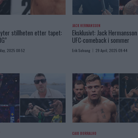
JACK HERMANSSON
yter stillheten etter tapet:
Eksklusivt: Jack Hermansson 
IG”
UFC-comeback i sommer
May, 2025 08:52
Erik Solvang
29 April, 2025 09:44
V
CAIO BORRALHO