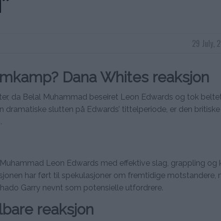
N”
29 July, 
omkamp? Dana Whites reaksjon
ster, da Belal Muhammad beseiret Leon Edwards og tok beltet
 dramatiske slutten på Edwards’ tittelperiode, er den britiske
.
Muhammad Leon Edwards med effektive slag, grappling og ko
sjonen har ført til spekulasjoner om fremtidige motstandere,
do Garry nevnt som potensielle utfordrere.
bare reaksjon