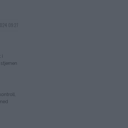
2024 09:27
 i
 stjernen
ntroll,
 med