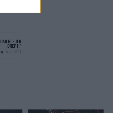
 DAG BLE JEG
DREPT.”
vang
-
Jul 31, 2024