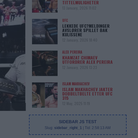
TITTELMULIGHETER
13 January, 2026 11:02
UFC
LEKKEDE UFC?MELDINGER
AVSLØRER SPILLET BAK
KULISSENE
12 January, 2026 18:40
ALEX PEREIRA
KHAMZAT CHIMAEV
UTFORDRER ALEX PEREIRA
12 January, 2026 13:23
ISLAM MAKHACHEV
ISLAM MAKHACHEV JAKTER
DOBBELTBELTE ETTER UFC
315
12 May, 2025 11:19
SIDEBAR JS TEST
Slug:
sidebar_right_1
| Tid:
2:58:13 AM