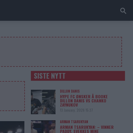
SISTE NYTT
DILLON DANIS
HYPE FC ØNSKER Å BOOKE
DILLON DANIS VS CHANKO
ZAYNUKOV
13 January, 2026 15:37
ARMAN TSARUKYAN
ARMAN TSARUKYAN: – VINNER
PADDY, SVEKKES MINE