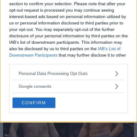
section to confirm your selection. Please note that after your
opt-out request is processed you may continue seeing
interest-based ads based on personal information utilized by
us or personal information disclosed to third parties prior to
your opt-out. You may separately opt-out of the further
DILLON DANIS
disclosure of your personal information by third parties on the
Hype FC ønsker å booke Dillon Danis vs Chanko Zaynukov
IAB’s list of downstream participants. This information may
also be disclosed by us to third parties on the
IAB’s List of
Erik Solvang
13 January, 2026 15:37
Downstream Participants
that may further disclose it to other
third parties.
Please note that this website/app uses one or more Google
Personal Data Processing Opt Outs
services and may gather and store information including but
not limited to your visit or usage behaviour. You may click to
Google consents
grant or deny consent to Google and its third-party tags to
use your data for below specified purposes in below Google
CONFIRM
consent section.