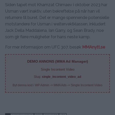
Siden tapet mot Khamzat Chimaev i oktober 2023 har
Usman vært inaktiv, uten bekreftelse på når han vil
returnere til buret. Det er mange spennende potensielle
motstandere for Usman i weltervektklassen, inkludert
Jack Della Maddalena, Ian Garry, og Sean Brady, noe
som gir flere muligheter for hans neste kamp.
For mer informasjon om UFC 307, besøk
MMAnytt.se
DEMO ANNONS (MMA Ad Manager)
Single Incontent Video
Slug:
single_incontent_video_ad
Byt denna kod i WP Admin -> MMA Ads -> Single Incontent Video