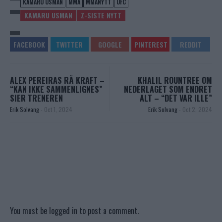
KAMARU USMAN
MMA
MMANYTT
UFC
KAMARU USMAN
Z-SISTE NYTT
ALEX PEREIRAS RÅ KRAFT –
KHALIL ROUNTREE OM
“KAN IKKE SAMMENLIGNES”
NEDERLAGET SOM ENDRET
SIER TRENEREN
ALT – “DET VAR ILLE”
Erik Solvang
-
Oct 1, 2024
Erik Solvang
-
Oct 2, 2024
You must be
logged in
to post a comment.