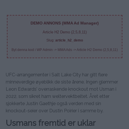
DEMO ANNONS (MMA Ad Manager)
Article H2 Demo (2,5,8,11)
Slug:
article_h2_demo
Byt denna kod i WP Admin -> MMA Ads -> Article H2 Demo (2,5,8,11)
UFC-arrangementer i Salt Lake City har gitt flere
minneverdige øyeblikk de siste årene. Ingen glemmer
Leon Edwards’ overraskende knockout mot Usman i
2022, som sikret ham weltervektbeltet. Året etter
sjokkerte Justin Gaethje også verden med sin
knockout-seier over Dustin Poirier i samme by.
Usmans fremtid er uklar