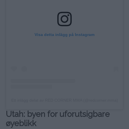
Visa detta inlägg på Instagram
Ett inlägg delat av RED CORNER MMA (@redcorner.mma)
Utah: byen for uforutsigbare
øyeblikk