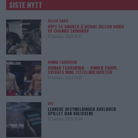
SISTE NYTT
DILLON DANIS
HYPE FC ØNSKER Å BOOKE DILLON DANIS
VS CHANKO ZAYNUKOV
13 January, 2026 15:37
ARMAN TSARUKYAN
ARMAN TSARUKYAN: – VINNER PADDY,
SVEKKES MINE TITTELMULIGHETER
13 January, 2026 11:02
UFC
LEKKEDE UFC?MELDINGER AVSLØRER
SPILLET BAK KULISSENE
12 January, 2026 18:40