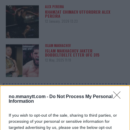
ALEX PEREIRA
KHAMZAT CHIMAEV UTFORDRER ALEX
PEREIRA
12 January, 2026 13:23
ISLAM MAKHACHEV
ISLAM MAKHACHEV JAKTER
DOBBELTBELTE ETTER UFC 315
12 May, 2025 11:19
SIDEBAR JS TEST
no.mmanytt.com -
Do Not Process My Personal
Slug:
sidebar_right_1
| Tid:
3:40:57 AM
Information
If you wish to opt-out of the sale, sharing to third parties, or
processing of your personal or sensitive information for
targeted advertising by us, please use the below opt-out