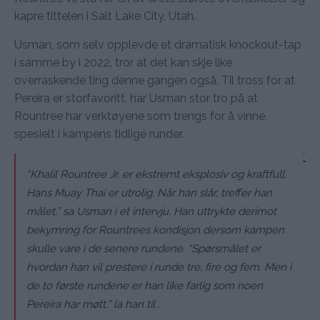
kapre tittelen i Salt Lake City, Utah.
Usman, som selv opplevde et dramatisk knockout-tap
i samme by i 2022, tror at det kan skje like
overraskende ting denne gangen også. Til tross for at
Pereira er storfavoritt, har Usman stor tro på at
Rountree har verktøyene som trengs for å vinne,
spesielt i kampens tidlige runder.
“Khalil Rountree Jr. er ekstremt eksplosiv og kraftfull.
Hans Muay Thai er utrolig. Når han slår, treffer han
målet,”
sa Usman i et intervju. Han uttrykte derimot
bekymring for Rountrees kondisjon dersom kampen
skulle vare i de senere rundene.
“Spørsmålet er
hvordan han vil prestere i runde tre, fire og fem. Men i
de to første rundene er han like farlig som noen
Pereira har møtt,”
la han til .