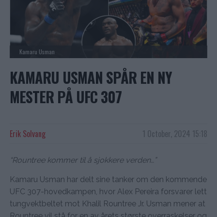
Kamaru Usman
KAMARU USMAN SPÅR EN NY
MESTER PÅ UFC 307
Erik Solvang
1 October, 2024 15:18
“Rountree kommer til å sjokkere verden…”
Kamaru Usman har delt sine tanker om den kommende
UFC 307-hovedkampen, hvor Alex Pereira forsvarer lett
tungvektbeltet mot Khalil Rountree Jr. Usman mener at
Rountree vil stå for en av årets største overraskelser og