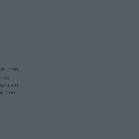
visjonen,
t og
én person
anker om