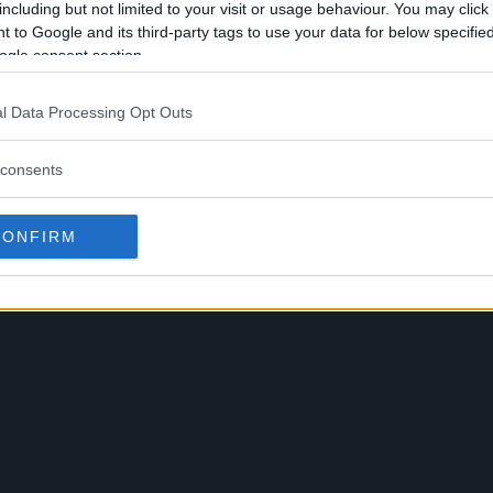
including but not limited to your visit or usage behaviour. You may click 
 to Google and its third-party tags to use your data for below specifi
ogle consent section.
 tittel i UFC 307
l Data Processing Opt Outs
kort og norske tider
consents
r nye kommentarer
CONFIRM