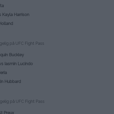
ta
s Kayla Harrison
Holland
engelig på UFC Fight Pass
quin Buckley
 vs Iasmin Lucindo
eria
tin Hubbard
engelig på UFC Fight Pass
St Preux