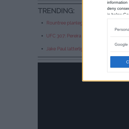
information 
deny consent
TRENDING
:
in below Go
Rountree planlegger å overta Pereira sin
Persona
UFC 307: Pereira vs Rountree Jr – Kamp
Google 
Jake Paul latterliggjør McGregor ette