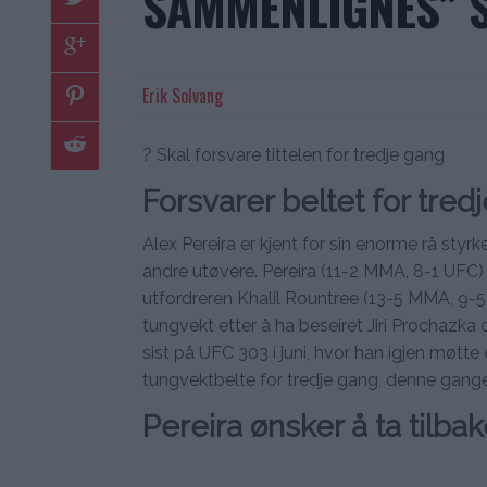
SAMMENLIGNES” S
Erik Solvang
? Skal forsvare tittelen for tredje gang
Forsvarer beltet for tred
Alex Pereira er kjent for sin enorme rå styr
andre utøvere. Pereira (11-2 MMA, 8-1 UFC) 
utfordreren Khalil Rountree (13-5 MMA, 9-5 UF
tungvekt etter å ha beseiret Jiri Prochazka 
sist på UFC 303 i juni, hvor han igjen møtte 
tungvektbelte for tredje gang, denne gang
Pereira ønsker å ta tilb