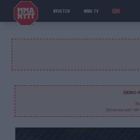
NYHETER
MMA TV
NOR
DEMO A
Sl
Byt denna kod i WP