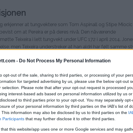
isjonen
 og erkjenner at tungvektere som Tom Aspinall og Stipe Miocic
overbevist om at Pereira er på deres nivå. Den nåværende
tte Teixeira i lett tungvekt under UFC 172 i april 2014. Jone
, men Teixeira understreker at han aldri har følt samme st
tt.com -
Do Not Process My Personal Information
r en utrolig fighter og en fantastisk kampsportutøver. Men når d
to opt-out of the sale, sharing to third parties, or processing of your per
ng. Alex er annerledes. Jeg har aldri sparret med en som slår så h
formation for targeted advertising by us, please use the below opt-out s
r selection. Please note that after your opt-out request is processed y
eing interest-based ads based on personal information utilized by us or
disclosed to third parties prior to your opt-out. You may separately opt-
rere i flere vektklasser gjør ham til en av de mest spennende ut
losure of your personal information by third parties on the IAB’s list of
 i både lett tungvekt og potensielt tungvekt får mange til å l
. This information may also be disclosed by us to third parties on the
IA
 seier mot Rountree kan Pereira ytterligere befeste sin posisj
Participants
that may further disclose it to other third parties.
 that this website/app uses one or more Google services and may gath