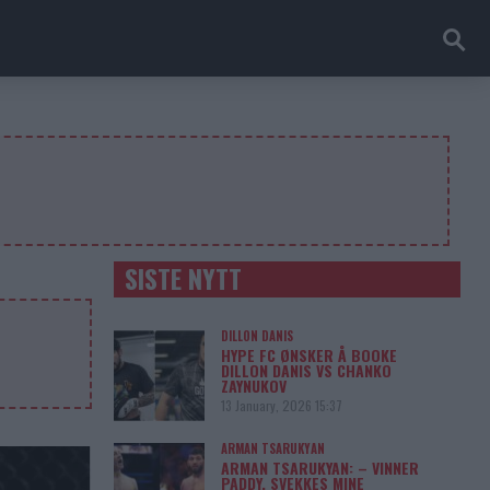
SISTE NYTT
DILLON DANIS
HYPE FC ØNSKER Å BOOKE
DILLON DANIS VS CHANKO
ZAYNUKOV
13 January, 2026 15:37
ARMAN TSARUKYAN
ARMAN TSARUKYAN: – VINNER
PADDY, SVEKKES MINE