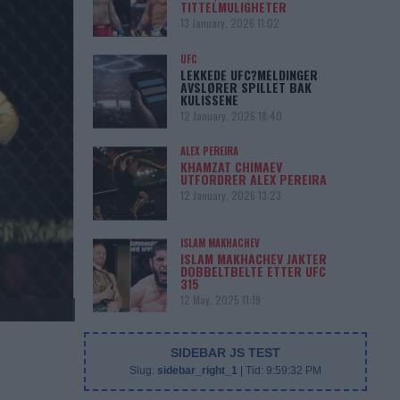
TITTELMULIGHETER
13 January, 2026 11:02
UFC
LEKKEDE UFC?MELDINGER
AVSLØRER SPILLET BAK
KULISSENE
12 January, 2026 18:40
ALEX PEREIRA
KHAMZAT CHIMAEV
UTFORDRER ALEX PEREIRA
12 January, 2026 13:23
ISLAM MAKHACHEV
ISLAM MAKHACHEV JAKTER
DOBBELTBELTE ETTER UFC
315
12 May, 2025 11:19
SIDEBAR JS TEST
Slug:
sidebar_right_1
| Tid:
9:59:32 PM