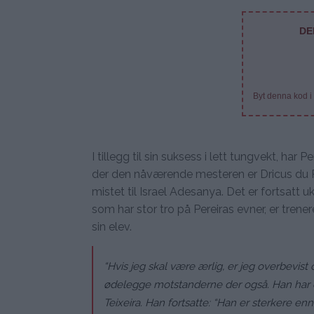
DE
Byt denna kod i
I tillegg til sin suksess i lett tungvekt, ha
der den nåværende mesteren er Dricus du Pl
mistet til Israel Adesanya. Det er fortsatt
som har stor tro på Pereiras evner, er trene
sin elev.
“Hvis jeg skal være ærlig, er jeg overbevis
ødelegge motstanderne der også. Han har en
Teixeira. Han fortsatte: “Han er sterkere en