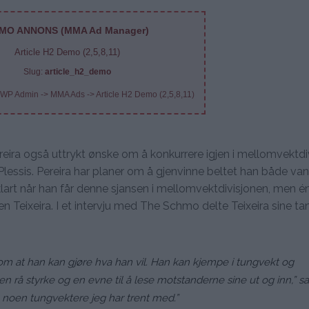
MO ANNONS (MMA Ad Manager)
Article H2 Demo (2,5,8,11)
Slug:
article_h2_demo
 WP Admin -> MMA Ads -> Article H2 Demo (2,5,8,11)
r Pereira også uttrykt ønske om å konkurrere igjen i mellomvektdi
essis. Pereira har planer om å gjenvinne beltet han både van
 uklart når han får denne sjansen i mellomvektdivisjonen, men 
ren Teixeira. I et intervju med The Schmo delte Teixeira sine t
t om at han kan gjøre hva han vil. Han kan kjempe i tungvekt og
 rå styrke og en evne til å lese motstanderne sine ut og inn,” sa
n noen tungvektere jeg har trent med.”