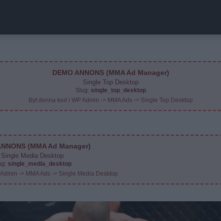
DEMO ANNONS (MMA Ad Manager)
Single Top Desktop
Slug:
single_top_desktop
Byt denna kod i WP Admin -> MMA Ads -> Single Top Desktop
NNONS (MMA Ad Manager)
Single Media Desktop
ug:
single_media_desktop
 Admin -> MMA Ads -> Single Media Desktop