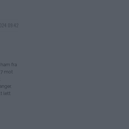
2024 09:42
r ham fra
307 mot
t
anger,
t lett