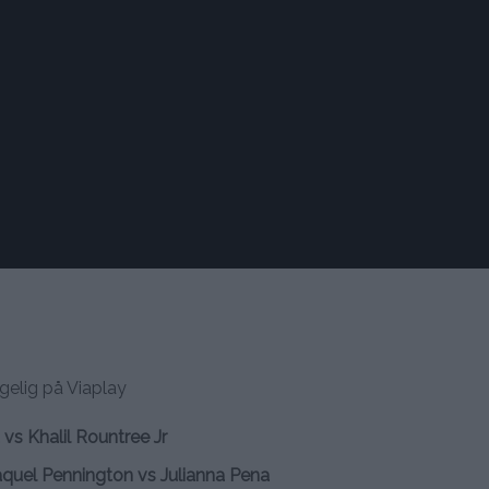
ngelig på Viaplay
 vs Khalil Rountree Jr
aquel Pennington vs Julianna Pena