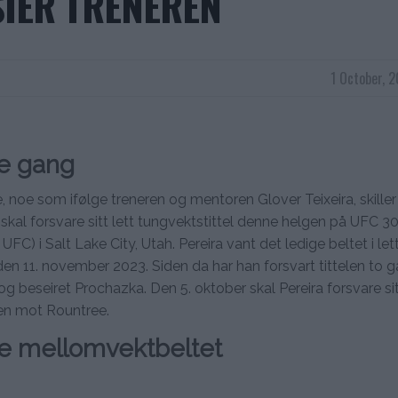
IER TRENEREN
1 October, 
je gang
ke, noe som ifølge treneren og mentoren Glover Teixeira, skille
skal forsvare sitt lett tungvektstittel denne helgen på UFC 
C) i Salt Lake City, Utah. Pereira vant det ledige beltet i let
den 11. november 2023. Siden da har han forsvart tittelen to g
og beseiret Prochazka. Den 5. oktober skal Pereira forsvare sit
en mot Rountree.
ake mellomvektbeltet