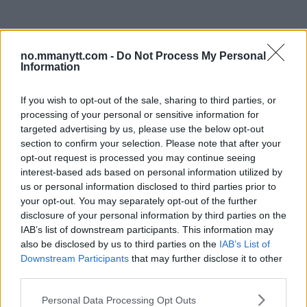
no.mmanytt.com -
Do Not Process My Personal
Information
If you wish to opt-out of the sale, sharing to third parties, or
processing of your personal or sensitive information for
targeted advertising by us, please use the below opt-out
section to confirm your selection. Please note that after your
opt-out request is processed you may continue seeing
interest-based ads based on personal information utilized by
us or personal information disclosed to third parties prior to
ARMAN TSARUKYAN
your opt-out. You may separately opt-out of the further
Arman Tsarukyan: – Vinner Paddy, svekkes mine
disclosure of your personal information by third parties on the
tittelmuligheter
IAB’s list of downstream participants. This information may
also be disclosed by us to third parties on the
IAB’s List of
Erik Solvang
13 January, 2026 11:02
Downstream Participants
that may further disclose it to other
third parties.
Please note that this website/app uses one or more Google
Personal Data Processing Opt Outs