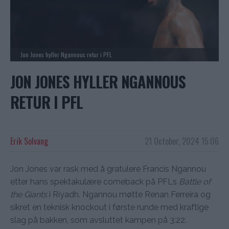
Jon Jones hyller Ngannous retur i PFL
JON JONES HYLLER NGANNOUS
RETUR I PFL
Erik Solvang
21 October, 2024 15:06
Jon Jones var rask med å gratulere Francis Ngannou
etter hans spektakulære comeback på PFLs
Battle of
the Giants
i Riyadh. Ngannou møtte Renan Ferreira og
sikret en teknisk knockout i første runde med kraftige
slag på bakken, som avsluttet kampen på 3:22.