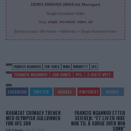
DEMO ANNONS (MMA Ad Manager)
Single Incontent Video
Slug:
single_incontent_video_ad
Byt denna kod i WP Admin -> MMA Ads -> Single Incontent Video
FRANCIS NGANNOU
JON JONES
MMA
MMANYTT
UFC
FRANCIS NGANNOU
JON JONES
PFL
Z-SISTE NYTT
KHAMZAT CHIMAEV TRENER
FRANCIS NGANNOU ETTER
MED OLYMPISK GULLVINNER
SEIEREN: “ET LIV ER IKKE
FØR UFC 308
NOK TIL Å SØRGE OVER MIN
SØNN”
Erik Solvang
-
Oct 17, 2024