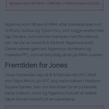
Byt denna kod i WP Admin -> MMA Ads -> Article H2 Demo (2,5,8,11)
Ngannou kom tilbake til MMA etter boksekamper mot
Anthony Joshua og Tyson Fury, som begge endte med
tap. Ferreira, som kom inn i kampen med fire seire på
rad, var ute av stand til å stå imot Ngannous kraft.
Denne seieren gjenvant Ngannous dominans og
markerte PFL som en betydelig aktør på MMA-scenen.
Fremtiden for Jones
Jones forbereder seg nå til å forsvare sin UFC-tittel
mot Stipe Miocic på UFC 309 neste måned i Madison
Square Garden. Selv om fremtiden for en potensiell
kamp mellom Jones og Ngannou fortsatt er usikker,
håper fansen fortsatt på en superkamp