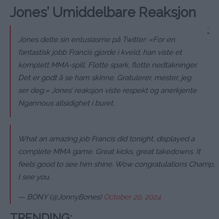
Jones’ Umiddelbare Reaksjon
Jones delte sin entusiasme på Twitter:
«For en
fantastisk jobb Francis gjorde i kveld, han viste et
komplett MMA-spill. Flotte spark, flotte nedtakninger.
Det er godt å se ham skinne. Gratulerer, mester, jeg
ser deg.»
Jones’ reaksjon viste respekt og anerkjente
Ngannous allsidighet i buret.
What an amazing job Francis did tonight, displayed a
complete MMA game. Great kicks, great takedowns. It
feels good to see him shine. Wow congratulations Champ,
I see you.
— BONY (@JonnyBones)
October 20, 2024
TRENDING
: