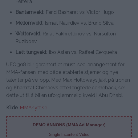
Ferreira
Bantamvekt
: Farid Basharat vs. Victor Hugo
Mellomvekt
: Ismail Naurdiev vs. Bruno Silva
Weltervekt
: Rinat Fakhretdinov vs. Nursulton
Ruziboev
Lett tungvekt
: Ibo Aslan vs. Raffael Cerqueira
UFC 308 blir garantert et must-see-arrangement for
MMA-fansen, med både etablerte stjerner og nye
talenter på vei opp. Med Max Holloways jakt på tronen
og Khamzat Chimaevs etterlengtede comeback, ser
dette ut til å bli en uforglemmelig kveld i Abu Dhabi.
Kilde
:
MMAnytt.se
DEMO ANNONS (MMA Ad Manager)
Single Incontent Video