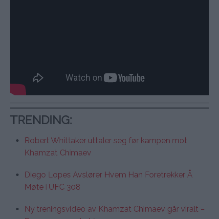
TRENDING
:
Robert Whittaker uttaler seg før kampen mot
Khamzat Chimaev
Diego Lopes Avslører Hvem Han Foretrekker Å
Møte i UFC 308
Ny treningsvideo av Khamzat Chimaev går viralt –