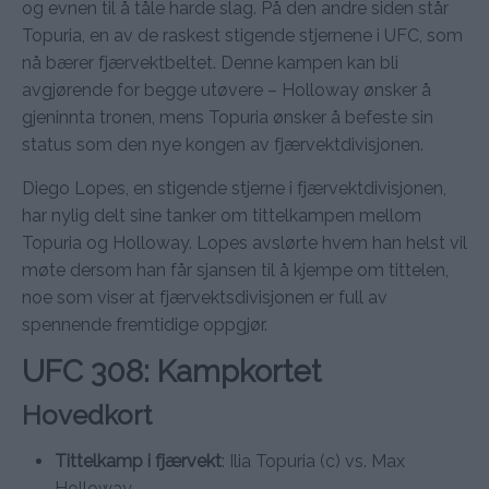
og evnen til å tåle harde slag. På den andre siden står
Topuria, en av de raskest stigende stjernene i UFC, som
nå bærer fjærvektbeltet. Denne kampen kan bli
avgjørende for begge utøvere – Holloway ønsker å
gjeninnta tronen, mens Topuria ønsker å befeste sin
status som den nye kongen av fjærvektdivisjonen.
Diego Lopes, en stigende stjerne i fjærvektdivisjonen,
har nylig delt sine tanker om tittelkampen mellom
Topuria og Holloway. Lopes avslørte hvem han helst vil
møte dersom han får sjansen til å kjempe om tittelen,
noe som viser at fjærvektsdivisjonen er full av
spennende fremtidige oppgjør.
UFC 308: Kampkortet
Hovedkort
Tittelkamp i fjærvekt
: Ilia Topuria (c) vs. Max
Holloway