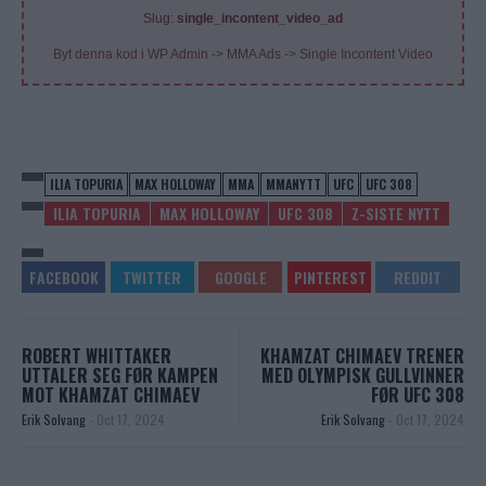
Slug:
single_incontent_video_ad
Byt denna kod i WP Admin -> MMA Ads -> Single Incontent Video
ILIA TOPURIA
MAX HOLLOWAY
MMA
MMANYTT
UFC
UFC 308
ILIA TOPURIA
MAX HOLLOWAY
UFC 308
Z-SISTE NYTT
ROBERT WHITTAKER
KHAMZAT CHIMAEV TRENER
UTTALER SEG FØR KAMPEN
MED OLYMPISK GULLVINNER
MOT KHAMZAT CHIMAEV
FØR UFC 308
Erik Solvang
-
Oct 17, 2024
Erik Solvang
-
Oct 17, 2024