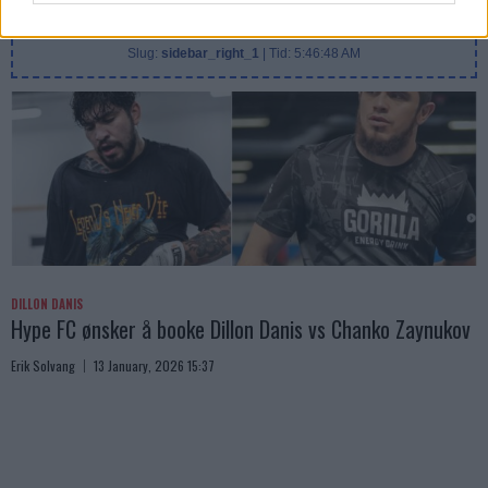
SIDEBAR JS TEST
Slug:
sidebar_right_1
| Tid:
5:46:48 AM
DILLON DANIS
Hype FC ønsker å booke Dillon Danis vs Chanko Zaynukov
Erik Solvang
13 January, 2026 15:37