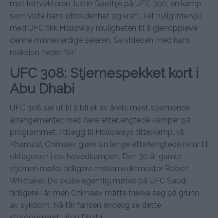
mot lettvekteren Justin Gaethje på UFC 300, en kamp
som viste hans utholdenhet og kraft. I et nylig intervju
med UFC fikk Holloway muligheten til å gjenoppleve
denne minneverdige seieren. Se videoen med hans
reaksjon nedenfor!
UFC 308: Stjernespekket kort i
Abu Dhabi
UFC 308 ser ut til å bli et av årets mest spennende
arrangementer, med flere etterlengtede kamper på
programmet. I tillegg til Holloways tittelkamp, vil
Khamzat Chimaev gjøre sin lenge etterlengtede retur til
oktagonen i co-hovedkampen. Den 30 år gamle
stjernen møter tidligere mellomvektmester Robert
Whittaker. De skulle egentlig møtes på UFC Saudi
tidligere i år, men Chimaev måtte trekke seg på grunn
av sykdom. Nå får fansen endelig se dette
storoppgjøret i Abu Dhabi.