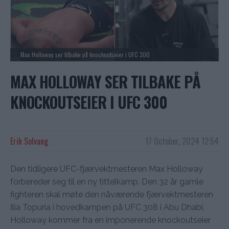
Max Holloway ser tilbake på knockoutseier i UFC 300
MAX HOLLOWAY SER TILBAKE PÅ
KNOCKOUTSEIER I UFC 300
Erik Solvang
17 October, 2024 12:54
Den tidligere UFC-fjærvektmesteren Max Holloway
forbereder seg til en ny tittelkamp. Den 32 år gamle
fighteren skal møte den nåværende fjærvektmesteren
Ilia Topuria i hovedkampen på UFC 308 i Abu Dhabi.
Holloway kommer fra en imponerende knockoutseier