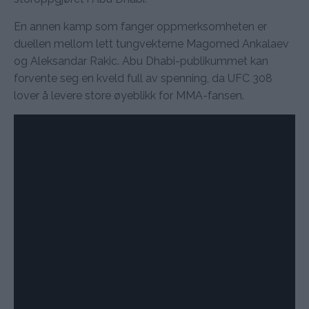
En annen kamp som fanger oppmerksomheten er
duellen mellom lett tungvekterne Magomed Ankalaev
og Aleksandar Rakic. Abu Dhabi-publikummet kan
forvente seg en kveld full av spenning, da UFC 308
lover å levere store øyeblikk for MMA-fansen.