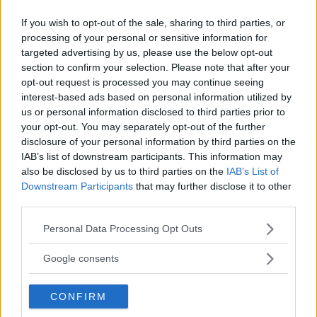
If you wish to opt-out of the sale, sharing to third parties, or
processing of your personal or sensitive information for
UFC
LEKKEDE UFC?MELDINGER AVSLØRER
targeted advertising by us, please use the below opt-out
SPILLET BAK KULISSENE
section to confirm your selection. Please note that after your
12 January, 2026 18:40
opt-out request is processed you may continue seeing
interest-based ads based on personal information utilized by
us or personal information disclosed to third parties prior to
your opt-out. You may separately opt-out of the further
ALEX PEREIRA
disclosure of your personal information by third parties on the
KHAMZAT CHIMAEV UTFORDRER ALEX
PEREIRA
IAB’s list of downstream participants. This information may
12 January, 2026 13:23
also be disclosed by us to third parties on the
IAB’s List of
Downstream Participants
that may further disclose it to other
third parties.
Please note that this website/app uses one or more Google
ISLAM MAKHACHEV
Personal Data Processing Opt Outs
ISLAM MAKHACHEV JAKTER
services and may gather and store information including but
DOBBELTBELTE ETTER UFC 315
not limited to your visit or usage behaviour. You may click to
Google consents
12 May, 2025 11:19
grant or deny consent to Google and its third-party tags to
use your data for below specified purposes in below Google
CONFIRM
consent section.