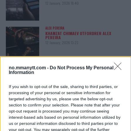
12 January, 2026 18:40
ALEX PEREIRA
KHAMZAT CHIMAEV UTFORDRER ALEX
PEREIRA
12 January, 2026 13:23
ISLAM MAKHACHEV
no.mmanytt.com -
Do Not Process My Personal
ISLAM MAKHACHEV JAKTER
Information
DOBBELTBELTE ETTER UFC 315
12 May, 2025 11:19
If you wish to opt-out of the sale, sharing to third parties, or
processing of your personal or sensitive information for
targeted advertising by us, please use the below opt-out
section to confirm your selection. Please note that after your
opt-out request is processed you may continue seeing
SIDEBAR JS TEST
interest-based ads based on personal information utilized by
Slug:
sidebar_right_1
| Tid:
8:14:12 PM
us or personal information disclosed to third parties prior to
your opt-out. You may separately opt-out of the further