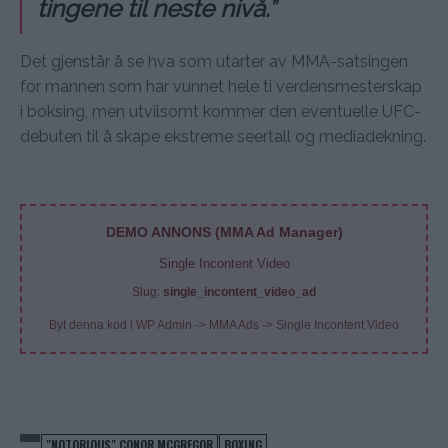
tingene til neste nivå.”
Det gjenstår å se hva som utarter av MMA-satsingen
for mannen som har vunnet hele ti verdensmesterskap
i boksing, men utvilsomt kommer den eventuelle UFC-
debuten til å skape ekstreme seertall og mediadekning.
DEMO ANNONS (MMA Ad Manager)
Single Incontent Video
Slug:
single_incontent_video_ad
Byt denna kod i WP Admin -> MMA Ads -> Single Incontent Video
"NOTORIOUS" CONOR MCGREGOR
BOXING