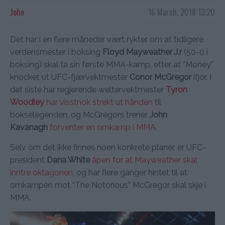
John
16 March, 2018 13:20
Det har i en flere måneder vært rykter om at tidligere
verdensmester i boksing
Floyd Mayweather J.r
(50-0 i
boksing) skal ta sin første MMA-kamp, etter at “Money”
knocket ut UFC-fjærvektmester
Conor McGregor
ifjor. I
det siste har regjerende weltervektmester
Tyron
Woodley
har visstnok strekt ut hånden
til
bokselegenden, og McGregors trener
John
Kavanagh
forventer en omkamp i MMA
.
Selv om det ikke finnes noen konkrete planer, er UFC-
president
Dana White
åpen for at Mayweather skal
inntre oktagonen
, og har flere ganger hintet til at
omkampen mot “The Notorious” McGregor skal skje i
MMA.