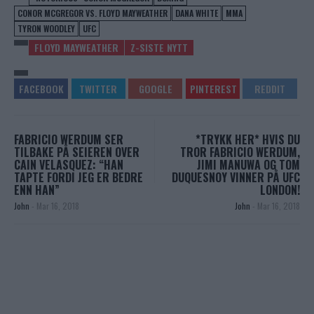
CONOR MCGREGOR VS. FLOYD MAYWEATHER
DANA WHITE
MMA
TYRON WOODLEY
UFC
FLOYD MAYWEATHER
Z-SISTE NYTT
FABRICIO WERDUM SER
*TRYKK HER* HVIS DU
TILBAKE PÅ SEIEREN OVER
TROR FABRICIO WERDUM,
CAIN VELASQUEZ: “HAN
JIMI MANUWA OG TOM
TAPTE FORDI JEG ER BEDRE
DUQUESNOY VINNER PÅ UFC
ENN HAN”
LONDON!
John
-
Mar 16, 2018
John
-
Mar 16, 2018