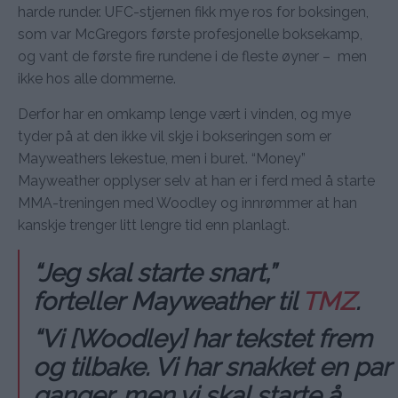
harde runder. UFC-stjernen fikk mye ros for boksingen,
som var McGregors første profesjonelle boksekamp,
og vant de første fire rundene i de fleste øyner – men
ikke hos alle dommerne.
Derfor har en omkamp lenge vært i vinden, og mye
tyder på at den ikke vil skje i bokseringen som er
Mayweathers lekestue, men i buret. “Money”
Mayweather opplyser selv at han er i ferd med å starte
MMA-treningen med Woodley og innrømmer at han
kanskje trenger litt lengre tid enn planlagt.
“Jeg skal starte snart,”
forteller Mayweather til
TMZ
.
“Vi [Woodley] har tekstet frem
og tilbake. Vi har snakket en par
ganger, men vi skal starte å