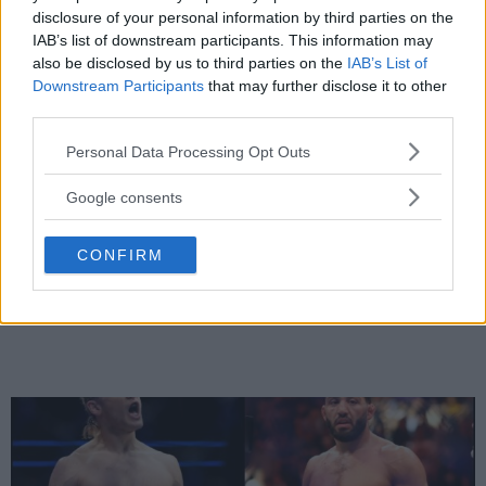
disclosure of your personal information by third parties on the
IAB’s list of downstream participants. This information may
also be disclosed by us to third parties on the
IAB’s List of
Downstream Participants
that may further disclose it to other
third parties.
Please note that this website/app uses one or more Google
Personal Data Processing Opt Outs
services and may gather and store information including but
not limited to your visit or usage behaviour. You may click to
Google consents
DILLON DANIS
grant or deny consent to Google and its third-party tags to
Hype FC ønsker å booke Dillon Danis vs Chanko Zaynukov
use your data for below specified purposes in below Google
CONFIRM
consent section.
Erik Solvang
13 January, 2026 15:37