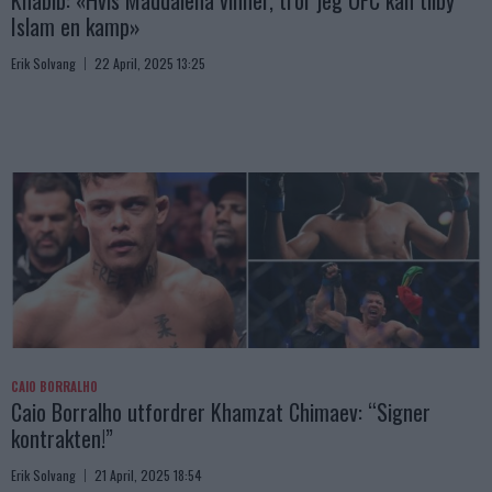
Khabib: «Hvis Maddalena vinner, tror jeg UFC kan tilby
Islam en kamp»
Erik Solvang
22 April, 2025 13:25
CAIO BORRALHO
Caio Borralho utfordrer Khamzat Chimaev: “Signer
kontrakten!”
Erik Solvang
21 April, 2025 18:54