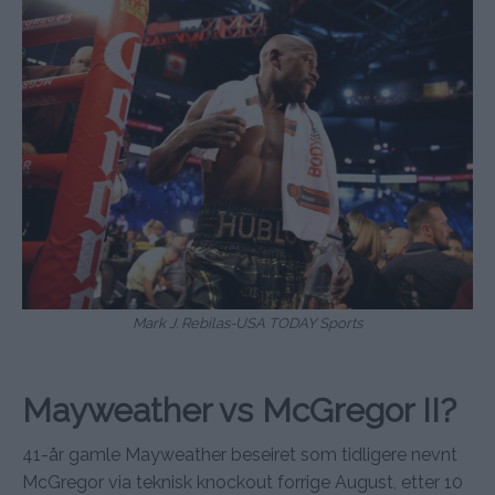
Mark J. Rebilas-USA TODAY Sports
Mayweather vs McGregor II?
41-år gamle Mayweather beseiret som tidligere nevnt
McGregor via teknisk knockout forrige August, etter 10