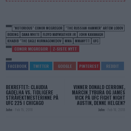
"NOTORIOUS" CONOR MCGREGOR
"THE RUSSIAN HAMMER" ARTEM LOBOV
BOXING
DANA WHITE
FLOYD MAYWEATHER JR
JOHN KAVANAGH
KHABIB "THE EAGLE NURMAGOMEDOV
MMA
MMANYTT
UFC
CONOR MCGREGOR
Z-SISTE NYTT
BEKREFTET: CLAUDIA
VINNER DONALD CERRONE,
GADELHA VS. TIDLIGERE
MARCIN TYBURA OG JAMES
STRÅVEKTMESTERINNE PÅ
VICK PÅ UFC FIGHT NIGHT
UFC 225 I CHICAGO
AUSTIN, DENNE HELGEN?
John
-
Feb 15, 2018
John
-
Feb 16, 2018