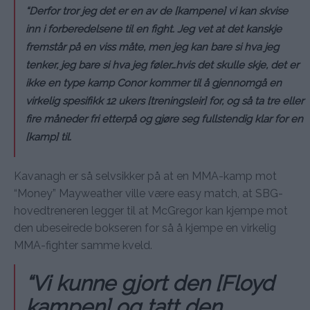
“Derfor tror jeg det er en av de [kampene] vi kan skvise
inn i forberedelsene til en fight. Jeg vet at det kanskje
fremstår på en viss måte, men jeg kan bare si hva jeg
tenker, jeg bare si hva jeg føler…hvis det skulle skje, det er
ikke en type kamp Conor kommer til å gjennomgå en
virkelig spesifikk 12 ukers [treningsleir] for, og så ta tre eller
fire måneder fri etterpå og gjøre seg fullstendig klar for en
[kamp] til.
Kavanagh er så selvsikker på at en MMA-kamp mot
“Money” Mayweather ville være easy match, at SBG-
hovedtreneren legger til at McGregor kan kjempe mot
den ubeseirede bokseren for så å kjempe en virkelig
MMA-fighter samme kveld.
“Vi kunne gjort den [Floyd
kampen] og tatt den