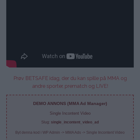
Prøv BETSAFE idag, der du kan spille på MMA og
andre sporter, prematch og LIVE!
DEMO ANNONS (MMA Ad Manager)
Single Incontent Video
Slug:
single_incontent_video_ad
Byt denna kod i WP Admin -> MMA Ads -> Single Incontent Video