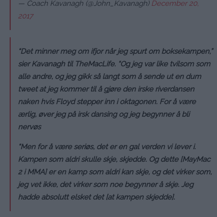
— Coach Kavanagh (@John_Kavanagh)
December 20,
2017
“Det minner meg om ifjor når jeg spurt om boksekampen,”
sier Kavanagh til TheMacLife. “Og jeg var like tvilsom som
alle andre, og jeg gikk så langt som å sende ut en dum
tweet at jeg kommer til å gjøre den irske riverdansen
naken hvis Floyd stepper inn i oktagonen. For å være
ærlig, øver jeg på irsk dansing og jeg begynner å bli
nervøs
“Men for å være seriøs, det er en gal verden vi lever i.
Kampen som aldri skulle skje, skjedde. Og dette [MayMac
2 i MMA] er en kamp som aldri kan skje, og det virker som,
jeg vet ikke, det virker som noe begynner å skje. Jeg
hadde absolutt elsket det [at kampen skjedde].