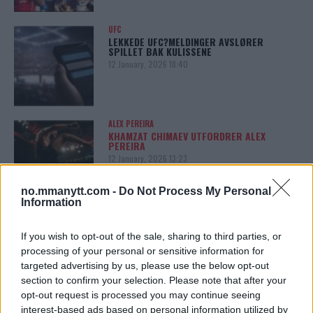
UFC
LEKKEDE UFC?MELDINGER AVSLØRER
SPILLET BAK KULISSENE
12 January, 2026 18:40
ALEX PEREIRA
KHAMZAT CHIMAEV UTFORDRER ALEX
PEREIRA
12 January, 2026 13:23
no.mmanytt.com -
Do Not Process My Personal
Information
ISLAM MAKHACHEV
ISLAM MAKHACHEV JAKTER
If you wish to opt-out of the sale, sharing to third parties, or
DOBBELTBELTE ETTER UFC 315
processing of your personal or sensitive information for
12 May, 2025 11:19
targeted advertising by us, please use the below opt-out
section to confirm your selection. Please note that after your
opt-out request is processed you may continue seeing
interest-based ads based on personal information utilized by