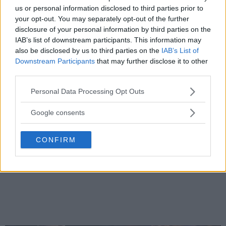
us or personal information disclosed to third parties prior to
SIDEBAR JS TEST
your opt-out. You may separately opt-out of the further
Slug:
sidebar_right_1
| Tid:
9:00:17 AM
disclosure of your personal information by third parties on the
IAB’s list of downstream participants. This information may
also be disclosed by us to third parties on the
IAB’s List of
Downstream Participants
that may further disclose it to other
third parties.
Please note that this website/app uses one or more Google
Personal Data Processing Opt Outs
services and may gather and store information including but
not limited to your visit or usage behaviour. You may click to
Google consents
grant or deny consent to Google and its third-party tags to
use your data for below specified purposes in below Google
DILLON DANIS
CONFIRM
consent section.
Hype FC ønsker å booke Dillon Danis vs Chanko Zaynukov
Erik Solvang
13 January, 2026 15:37