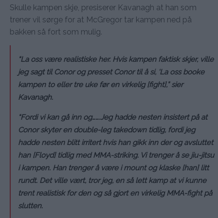
Skulle kampen skje, presiserer Kavanagh at han som
trener vil sørge for at McGregor tar kampen ned på
bakken så fort som mulig.
“La oss være realistiske her. Hvis kampen faktisk skjer, ville
jeg sagt til Conor og presset Conor til å si, ‘La oss booke
kampen to eller tre uke før en virkelig [fight],” sier
Kavanagh.
“Fordi vi kan gå inn og…….Jeg hadde nesten insistert på at
Conor skyter en double-leg takedown tidlig, fordi jeg
hadde nesten blitt irritert hvis han gikk inn der og avsluttet
han [Floyd] tidlig med MMA-striking. Vi trenger å se jiu-jitsu
i kampen. Han trenger å være i mount og klaske [han] litt
rundt. Det ville vært, tror jeg, en så lett kamp at vi kunne
trent realistisk for den og så gjort en virkelig MMA-fight på
slutten.