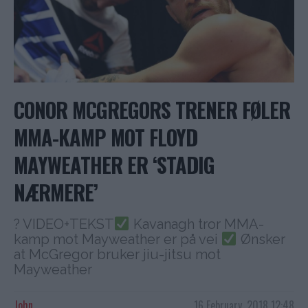
CONOR MCGREGORS TRENER FØLER
MMA-KAMP MOT FLOYD
MAYWEATHER ER ‘STADIG
NÆRMERE’
? VIDEO+TEKST
Kavanagh tror MMA-
kamp mot Mayweather er på vei
Ønsker
at McGregor bruker jiu-jitsu mot
Mayweather
John
16 February, 2018 12:48