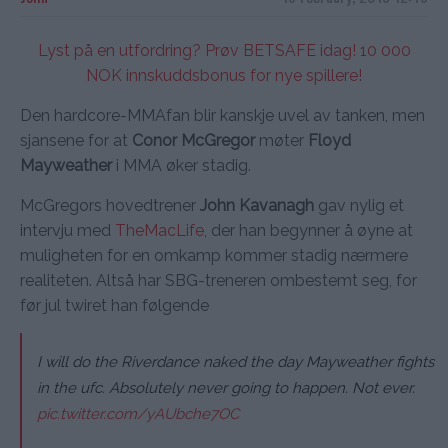
Lyst på en utfordring? Prøv BETSAFE idag! 10 000
NOK innskuddsbonus for nye spillere!
Den hardcore-MMAfan blir kanskje uvel av tanken, men
sjansene for at
Conor McGregor
møter
Floyd
Mayweather
i MMA øker stadig.
McGregors hovedtrener
John Kavanagh
gav nylig et
intervju med
TheMacLife
, der han begynner å øyne at
muligheten for en omkamp kommer stadig nærmere
realiteten. Altså har SBG-treneren ombestemt seg, for
før jul twiret han følgende
I will do the Riverdance naked the day Mayweather fights
in the ufc. Absolutely never going to happen. Not ever.
pic.twitter.com/yAUbche7OC