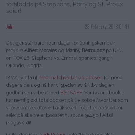
totalodds på Stephens, Perry og St. Preux
seier!
John
23 February, 2018 01:41
Det gjenstår bare noen dager før åpningskampen
mellom
Albert Morales
og
Manny Bermudez
på UFC
on FOX 28: Stephens vs. Emmet sparkes igang i
Orlando, Florida.
MMAnytt la ut
hele matchkortet og oddsen
for noen
dager siden, og nå har vi gleden av å tilby deg en
godbit i samarbeid med
BETSAFE
! Vår favorittbookie
har nemlig økt totaloddsen på tre solide favoritter, som
vi presenterer utover i artikkelen. Totalt er oddsen for
seier på alle tre er boostet til solide @4.50!! Altså
megaverdi!
(Klikk deg inn på
BETSAFE
. velg “Price Specials” i