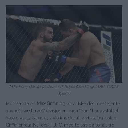
Mike Perry slår løs på Dominick Reyes (Don Wright-USA TODAY
Sports)
Motstanderen
Max Griffin
(13-4) er ikke det mest kjente
navnet i weltervektdivisjonen, men “Pain” har avsluttet
hele 9 av 13 kamper, 7 via knockout, 2 via submission.
Griffin er relativt fersk i UFC, med to tap på totalt tre