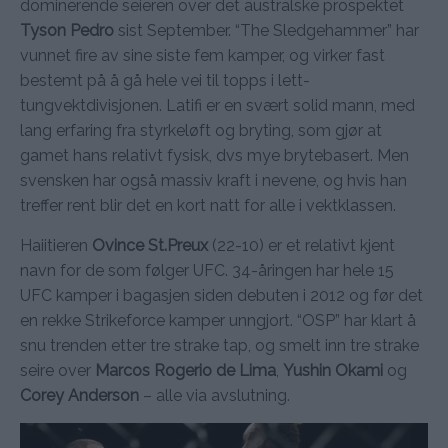
dominerende seieren over det australske prospektet
Tyson Pedro
sist September. “The Sledgehammer” har
vunnet fire av sine siste fem kamper, og virker fast
bestemt på å gå hele vei til topps i lett-
tungvektdivisjonen. Latifi er en svært solid mann, med
lang erfaring fra styrkeløft og bryting, som gjør at
gamet hans relativt fysisk, dvs mye brytebasert. Men
svensken har også massiv kraft i nevene, og hvis han
treffer rent blir det en kort natt for alle i vektklassen.
Haiitieren
Ovince St.Preux
(22-10) er et relativt kjent
navn for de som følger UFC. 34-åringen har hele 15
UFC kamper i bagasjen siden debuten i 2012 og før det
en rekke Strikeforce kamper unngjort. “OSP” har klart å
snu trenden etter tre strake tap, og smelt inn tre strake
seire over
Marcos Rogerio de Lima
,
Yushin Okami
og
Corey Anderson
– alle via avslutning.