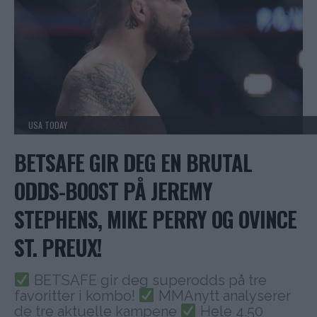
USA TODAY
BETSAFE GIR DEG EN BRUTAL
ODDS-BOOST PÅ JEREMY
STEPHENS, MIKE PERRY OG OVINCE
ST. PREUX!
BETSAFE gir deg superodds på tre
favoritter i kombo!
MMAnytt analyserer
de tre aktuelle kampene
Hele 4.50