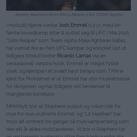
Jeremy Stephens feirer (Perry Nelson-USA TODAY Sports)
I motsatt hjørne venter
Josh Emmet
(13-1), med sin
første hovedkamp etter å sluttet seg til UFC i Mai 2016.
“Grim Reaper” som Team Alpha Male-fighteren kalles,
har vunnet fire av fem UFC kamper, og knocket sist ut
tidligere tittelutfordrer
Ricardo Lamas
via en
sensasjonell venstre hook. Emmet er meget fysisk
sterk, og kjemper i et svært høyt tempo som TAM er
kjent for. Problemet er at Emmet har stor muskelmasse
for divisjonen, og har tidligere vist tendenser til
manglende kondisjon.
MMANytt tror at Stephens output og volum blir for
mye for noe urutinerte Emmet, og “Lil Heathen” har
tross alt omtrent tre ganger så mye kamperfaring som
den ett år eldre motstanderen. Vi tror vi Stephens tar
en enstemmig avgjørelse etter fem harde runder, der