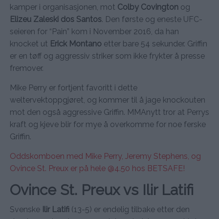
kamper i organisasjonen, mot
Colby Covington
og
Elizeu Zaleski dos Santos
. Den første og eneste UFC-
seieren for “Pain” kom i November 2016, da han
knocket ut
Erick Montano
etter bare 54 sekunder. Griffin
er en tøff og aggressiv striker som ikke frykter å presse
fremover.
Mike Perry er fortjent favoritt i dette
weltervektoppgjøret, og kommer til å jage knockouten
mot den også aggressive Griffin. MMAnytt tror at Perrys
kraft og kjeve blir for mye å overkomme for noe ferske
Griffin.
Oddskomboen med Mike Perry, Jeremy Stephens, og
Ovince St. Preux er på hele @4.50 hos BETSAFE!
Ovince St. Preux vs Ilir Latifi
Svenske
Ilir Latifi
(13-5) er endelig tilbake etter den