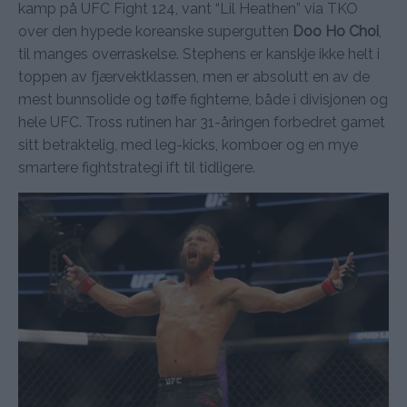
kamp på UFC Fight 124, vant “Lil Heathen” via TKO
over den hypede koreanske supergutten
Doo Ho Choi
,
til manges overraskelse. Stephens er kanskje ikke helt i
toppen av fjærvektklassen, men er absolutt en av de
mest bunnsolide og tøffe fighterne, både i divisjonen og
hele UFC. Tross rutinen har 31-åringen forbedret gamet
sitt betraktelig, med leg-kicks, komboer og en mye
smartere fightstrategi ift til tidligere.