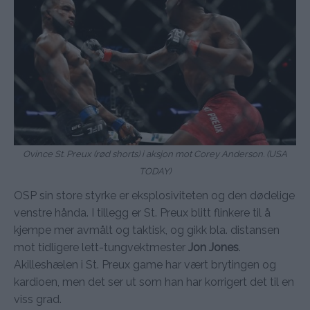
Ovince St. Preux (rød shorts) i aksjon mot Corey Anderson. (USA
TODAY)
OSP sin store styrke er eksplosiviteten og den dødelige
venstre hånda. I tillegg er St. Preux blitt flinkere til å
kjempe mer avmålt og taktisk, og gikk bla. distansen
mot tidligere lett-tungvektmester
Jon Jones
.
Akilleshælen i St. Preux game har vært brytingen og
kardioen, men det ser ut som han har korrigert det til en
viss grad.