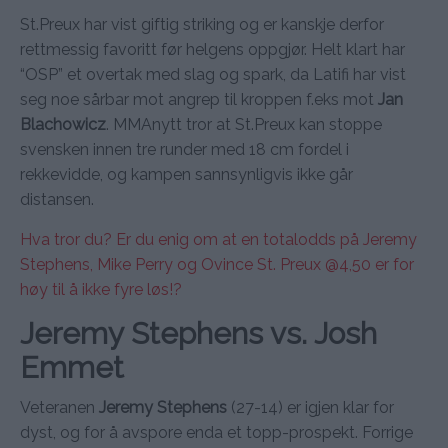
St.Preux har vist giftig striking og er kanskje derfor
rettmessig favoritt før helgens oppgjør. Helt klart har
“OSP” et overtak med slag og spark, da Latifi har vist
seg noe sårbar mot angrep til kroppen f.eks mot
Jan
Blachowicz
. MMAnytt tror at St.Preux kan stoppe
svensken innen tre runder med 18 cm fordel i
rekkevidde, og kampen sannsynligvis ikke går
distansen.
Hva tror du? Er du enig om at en totalodds på Jeremy
Stephens, Mike Perry og Ovince St. Preux @4,50 er for
høy til å ikke fyre løs!?
Jeremy Stephens vs. Josh
Emmet
Veteranen
Jeremy Stephens
(27-14) er igjen klar for
dyst, og for å avspore enda et topp-prospekt. Forrige