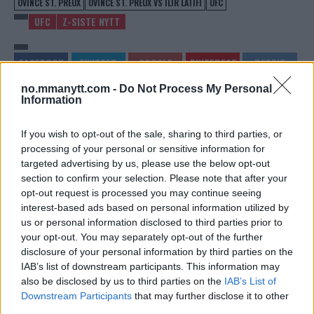
OVINCE ST. PREUX
OVINCE ST. PREUX VS ILIR LATIFI
UFC
UFC
Z-SISTE NYTT
no.mmanytt.com -
Do Not Process My Personal
Information
CONOR MCGREGOR VILLE
UFC 224: RONALDO ‘JACARE
HOPPE INN MOT FRANKIE
SOUZA MØTER
If you wish to opt-out of the sale, sharing to third parties, or
EDGAR PÅ UFC 222: “JEG
TOPPRANGERT
processing of your personal or sensitive information for
SKAL SLÅSS IGJEN.
MOTSTANDER I RIO DE
PUNKTUM”
JANEIRO, BRASIL.
targeted advertising by us, please use the below opt-out
section to confirm your selection. Please note that after your
John
-
Feb 23, 2018
John
-
Feb 23, 2018
opt-out request is processed you may continue seeing
interest-based ads based on personal information utilized by
us or personal information disclosed to third parties prior to
your opt-out. You may separately opt-out of the further
disclosure of your personal information by third parties on the
IAB’s list of downstream participants. This information may
also be disclosed by us to third parties on the
IAB’s List of
Downstream Participants
that may further disclose it to other
third parties.