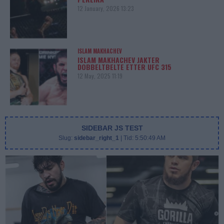
12 January, 2026 13:23
ISLAM MAKHACHEV
ISLAM MAKHACHEV JAKTER
DOBBELTBELTE ETTER UFC 315
12 May, 2025 11:19
SIDEBAR JS TEST
Slug:
sidebar_right_1
| Tid:
5:50:49 AM