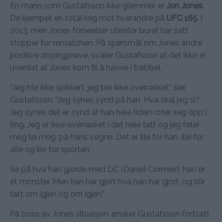
En mann som Gustafsson ikke glemmer er
Jon Jones
.
De kjempet en total krig mot hverandre på
UFC 165
, i
2013, men Jones forseelser utenfor buret har satt
stopper for rematchen. På spørsmål om Jones andre
positive dopingprøve, svarer Gustafsson at det ikke er
uventet at Jones kom til å havne i trøbbel.
“Jeg ble ikke sjokkert, jeg ble ikke overrasket,” sier
Gustafsson. “Jeg synes synd på han. Hva skal jeg si?
Jeg synes det er synd at han hele tiden roter seg opp i
ting. Jeg er ikke overrasket i det hele tatt og jeg føler
meg lei meg, på hans vegne. Det er ille for han, ille for
alle og ille for sporten.
Se på hva han gjorde med DC (Daniel Cormier), han er
et monster. Men han har gjort hva han har gjort, og blir
tatt om igjen og om igjen.”
På tross av Jones situasjon, ønsker Gustafsson fortsatt