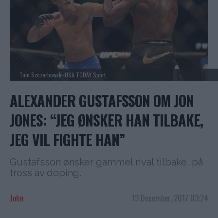
Tom Szczerbowski-USA TODAY Sport
ALEXANDER GUSTAFSSON OM JON
JONES: “JEG ØNSKER HAN TILBAKE,
JEG VIL FIGHTE HAN”
Gustafsson ønsker gammel rival tilbake, på
tross av doping.
John
13 December, 2017 03:24