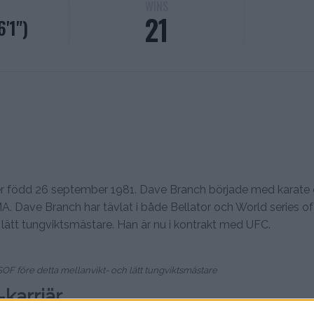
WINS
21
'1")
r född 26 september 1981. Dave Branch började med karate
A. Dave Branch har tävlat i både Bellator och World series of
lätt tungviktsmästare. Han är nu i kontrakt med UFC.
F före detta mellanvikt- och lätt tungviktsmästare
karriär