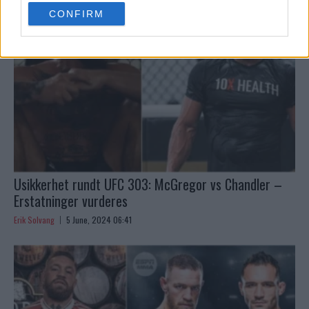
use your data for below specified purposes in below Google
CONFIRM
consent section.
Usikkerhet rundt UFC 303: McGregor vs Chandler –
Erstatninger vurderes
Erik Solvang
5 June, 2024 06:41