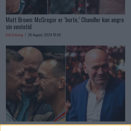
Matt Brown: McGregor er ‘borte,’ Chandler kan angre
sin ventetid
Erik Solvang
26 August, 2024 10:50
Dana White om UFCs fremtid og McGregor vs.