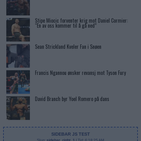
Stipe Miocic forventer krig mot Daniel Cormier:
“En av oss kommer til å gå ned”
Sean Strickland Kveler Fan i Snøen
Francis Ngannou ønsker revansj mot Tyson Fury
David Branch byr Yoel Romero på dans
SIDEBAR JS TEST
Slug:
sidebar_right_1
| Tid:
6:18:25 AM