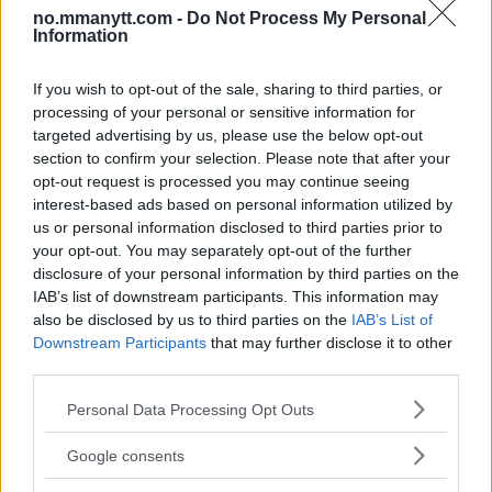
Chandler
no.mmanytt.com -
Do Not Process My Personal
Information
Erik Solvang
16 July, 2024 18:49
If you wish to opt-out of the sale, sharing to third parties, or
processing of your personal or sensitive information for
targeted advertising by us, please use the below opt-out
section to confirm your selection. Please note that after your
opt-out request is processed you may continue seeing
interest-based ads based on personal information utilized by
us or personal information disclosed to third parties prior to
your opt-out. You may separately opt-out of the further
disclosure of your personal information by third parties on the
IAB’s list of downstream participants. This information may
also be disclosed by us to third parties on the
IAB’s List of
Downstream Participants
that may further disclose it to other
third parties.
Conor McGregor bekrefter: kampen mot Chandler i
2024
Please note that this website/app uses one or more Google
Personal Data Processing Opt Outs
services and may gather and store information including but
Erik Solvang
14 July, 2024 17:36
not limited to your visit or usage behaviour. You may click to
Google consents
grant or deny consent to Google and its third-party tags to