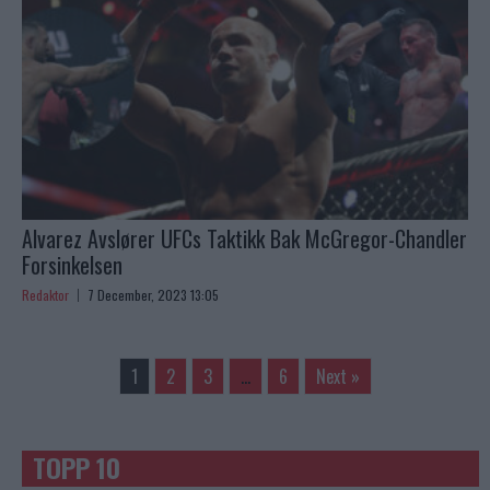
Alvarez Avslører UFCs Taktikk Bak McGregor-Chandler
Forsinkelsen
Redaktor
7 December, 2023 13:05
1
2
3
…
6
Next »
TOPP 10