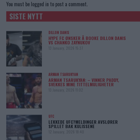
You must be
logged in
to post a comment.
SISTE NYTT
DILLON DANIS
HYPE FC ØNSKER Å BOOKE DILLON DANIS
VS CHANKO ZAYNUKOV
13 January, 2026 15:37
ARMAN TSARUKYAN
ARMAN TSARUKYAN: – VINNER PADDY,
SVEKKES MINE TITTELMULIGHETER
13 January, 2026 11:02
UFC
LEKKEDE UFC?MELDINGER AVSLØRER
SPILLET BAK KULISSENE
12 January, 2026 18:40