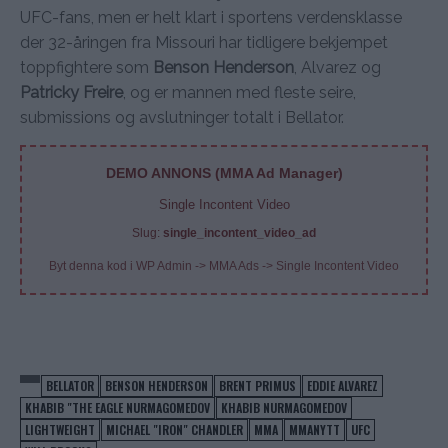
UFC-fans, men er helt klart i sportens verdensklasse
der 32-åringen fra Missouri har tidligere bekjempet
toppfightere som
Benson Henderson
, Alvarez og
Patricky Freire
, og er mannen med fleste seire,
submissions og avslutninger totalt i Bellator.
DEMO ANNONS (MMA Ad Manager)
Single Incontent Video
Slug:
single_incontent_video_ad
Byt denna kod i WP Admin -> MMA Ads -> Single Incontent Video
BELLATOR
BENSON HENDERSON
BRENT PRIMUS
EDDIE ALVAREZ
KHABIB "THE EAGLE NURMAGOMEDOV
KHABIB NURMAGOMEDOV
LIGHTWEIGHT
MICHAEL "IRON" CHANDLER
MMA
MMANYTT
UFC