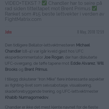
VIDEO+TEKST ?
Chandler har to seire på
rad siden titteltapet mot Brent Primus
Ranket som #15 beste lettvekter i verden av
FightMatrix.com
John
8 May, 2018 12:59
Den tidligere Bellator-lettvektmesteren
Michael
Chandler
(18-4) var igår kveld gjest hos UFC
ekspertkommentator
Joe Rogan
, der han diskuterte
UFC-overgang, de tøffe tapene mot
Eddie Alvarez
,
Will
Brooks
og
Brent Primus
.
I tillegg diskuterer “Iron Mike” flere interessante aspekter
av fighting-livet som selvsabotasje, visualisering,
skadeforebyggende trening, og UFC-lettvektmester
Khabib Nurmagomedov
.
Chandler er ikke det mest kjente navnet for de fleste