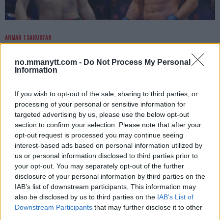
ARMAN TSARUKYAN
Arman Tsarukyan: – Vinner Paddy, svekkes mine
tittelmuligheter
no.mmanytt.com -
Do Not Process My Personal
Information
Erik Solvang
13 January, 2026 11:02
If you wish to opt-out of the sale, sharing to third parties, or
processing of your personal or sensitive information for
targeted advertising by us, please use the below opt-out
section to confirm your selection. Please note that after your
opt-out request is processed you may continue seeing
interest-based ads based on personal information utilized by
us or personal information disclosed to third parties prior to
your opt-out. You may separately opt-out of the further
disclosure of your personal information by third parties on the
IAB’s list of downstream participants. This information may
also be disclosed by us to third parties on the
IAB’s List of
Downstream Participants
that may further disclose it to other
third parties.