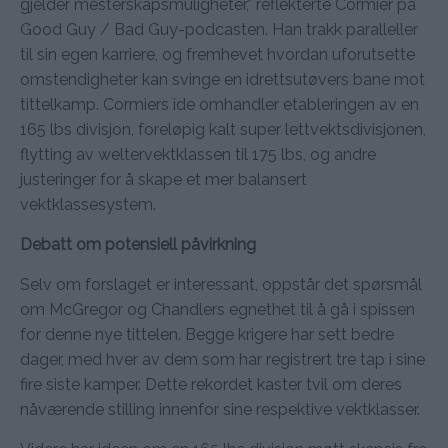
gjelder mesterskapsmuligheter,” reflekterte Cormier på
Good Guy / Bad Guy-podcasten. Han trakk paralleller
til sin egen karriere, og fremhevet hvordan uforutsette
omstendigheter kan svinge en idrettsutøvers bane mot
tittelkamp. Cormiers ide omhandler etableringen av en
165 lbs divisjon, foreløpig kalt super lettvektsdivisjonen,
flytting av weltervektklassen til 175 lbs, og andre
justeringer for å skape et mer balansert
vektklassesystem.
Debatt om potensiell påvirkning
Selv om forslaget er interessant, oppstår det spørsmål
om McGregor og Chandlers egnethet til å gå i spissen
for denne nye tittelen. Begge krigere har sett bedre
dager, med hver av dem som har registrert tre tap i sine
fire siste kamper. Dette rekordet kaster tvil om deres
nåværende stilling innenfor sine respektive vektklasser.