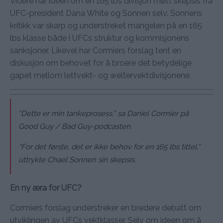
Videre har ideen om en 165 lbs divisjon møtt skepsis fra
UFC-president Dana White og Sonnen selv. Sonnens
kritikk var skarp og understreket mangelen på en 165
lbs klasse både i UFCs struktur og kommisjonens
sanksjoner. Likevel har Cormiers forslag tent en
diskusjon om behovet for å broere det betydelige
gapet mellom lettvekt- og weltervektdivisjonene.
“Dette er min tankeprosess,” sa Daniel Cormier på
Good Guy / Bad Guy-podcasten.
“For det første, det er ikke behov for en 165 lbs tittel,”
uttrykte Chael Sonnen sin skepsis.
En ny æra for UFC?
Cormiers forslag understreker en bredere debatt om
utviklingen av UFCs vektklasser. Selv om ideen om å