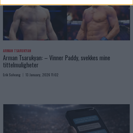
ARMAN TSARUKYAN
Arman Tsarukyan: – Vinner Paddy, svekkes mine
tittelmuligheter
Erik Solvang
13 January, 2026 11:02