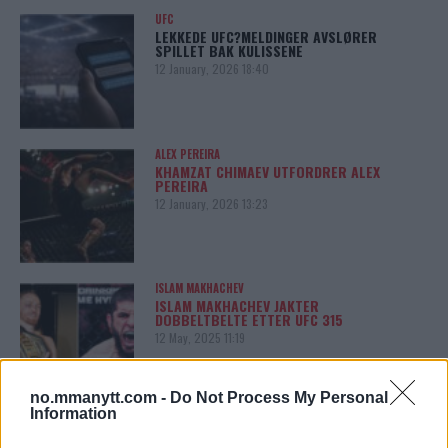
UFC
LEKKEDE UFC?MELDINGER AVSLØRER
SPILLET BAK KULISSENE
12 January, 2026 18:40
ALEX PEREIRA
KHAMZAT CHIMAEV UTFORDRER ALEX
PEREIRA
12 January, 2026 13:23
ISLAM MAKHACHEV
ISLAM MAKHACHEV JAKTER
DOBBELTBELTE ETTER UFC 315
12 May, 2025 11:19
no.mmanytt.com -
Do Not Process My Personal
Information
SIDEBAR JS TEST