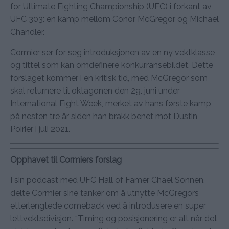
for Ultimate Fighting Championship (UFC) i forkant av
UFC 303: en kamp mellom Conor McGregor og Michael
Chandler.
Cormier ser for seg introduksjonen av en ny vektklasse
og tittel som kan omdefinere konkurransebildet. Dette
forslaget kommer i en kritisk tid, med McGregor som
skal returnere til oktagonen den 29. juni under
International Fight Week, merket av hans første kamp
på nesten tre år siden han brakk benet mot Dustin
Poirier i juli 2021.
Opphavet til Cormiers forslag
I sin podcast med UFC Hall of Famer Chael Sonnen,
delte Cormier sine tanker om å utnytte McGregors
etterlengtede comeback ved å introdusere en super
lettvektsdivisjon. “Timing og posisjonering er alt når det