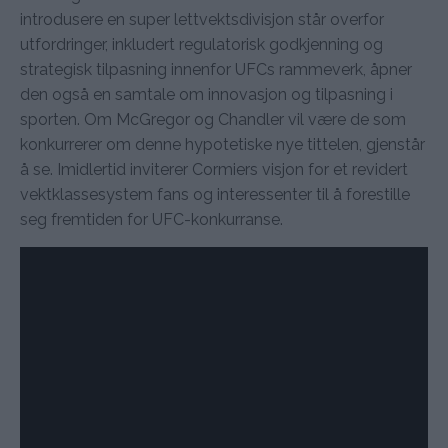
introdusere en super lettvektsdivisjon står overfor
utfordringer, inkludert regulatorisk godkjenning og
strategisk tilpasning innenfor UFCs rammeverk, åpner
den også en samtale om innovasjon og tilpasning i
sporten. Om McGregor og Chandler vil være de som
konkurrerer om denne hypotetiske nye tittelen, gjenstår
å se. Imidlertid inviterer Cormiers visjon for et revidert
vektklassesystem fans og interessenter til å forestille
seg fremtiden for UFC-konkurranse.