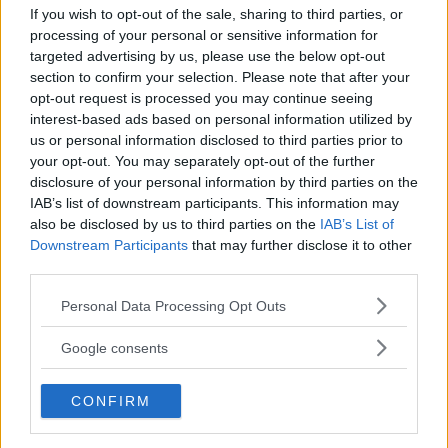
If you wish to opt-out of the sale, sharing to third parties, or
Slug:
sidebar_right_1
| Tid:
5:45:40 AM
processing of your personal or sensitive information for
targeted advertising by us, please use the below opt-out
section to confirm your selection. Please note that after your
opt-out request is processed you may continue seeing
interest-based ads based on personal information utilized by
us or personal information disclosed to third parties prior to
your opt-out. You may separately opt-out of the further
disclosure of your personal information by third parties on the
IAB’s list of downstream participants. This information may
also be disclosed by us to third parties on the
IAB’s List of
DILLON DANIS
Downstream Participants
that may further disclose it to other
Hype FC ønsker å booke Dillon Danis vs Chanko Zaynukov
third parties.
Erik Solvang
13 January, 2026 15:37
Please note that this website/app uses one or more Google
Personal Data Processing Opt Outs
services and may gather and store information including but
not limited to your visit or usage behaviour. You may click to
Google consents
grant or deny consent to Google and its third-party tags to
use your data for below specified purposes in below Google
CONFIRM
consent section.