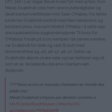
UFC 306 i Las Vegas ble en kveld fylt med action, hvor
Merab Dvalishvili viste frem sine bryteferdigheter og
sikret bantamvekttittelen mot Sean O’Malley. Fra første
runde tok Dvalishvili kontroll med flere takedowns og
konstant press, noe som hindret O’Malley i å sette opp
sine karakteristiske slagkombinasjoner. Til tross for
O’Malleys forsøk på å snu kampen i de senere rundene,
var Dvalishvili for sterk og vant til slutt med
dommersifrene 49-46, 48-47, 48-47. Dette var
Dvalishvilis ellevte strake seier, og han befester seg nå
som en av de ledende utøverne i bantamvekt-
divisjonen.
???? Nous avons un nouveau champion du monde des
poids coq !
Merab Dvalishvili s'impose par décision unanime à
l'
#UFC306
@RiyadhSeason
|
#NocheUFC
pic.twitter.com/PRPjkEkbMR