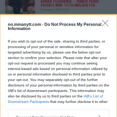
ARMAN TSARUKYAN: – VINNER PADDY,
SVEKKES MINE TITTELMULIGHETER
13 January, 2026 11:02
no.mmanytt.com -
Do Not Process My Personal
Information
UFC
LEKKEDE UFC?MELDINGER AVSLØRER
SPILLET BAK KULISSENE
If you wish to opt-out of the sale, sharing to third parties, or
12 January, 2026 18:40
processing of your personal or sensitive information for
targeted advertising by us, please use the below opt-out
section to confirm your selection. Please note that after your
opt-out request is processed you may continue seeing
ALEX PEREIRA
interest-based ads based on personal information utilized by
KHAMZAT CHIMAEV UTFORDRER ALEX
us or personal information disclosed to third parties prior to
PEREIRA
your opt-out. You may separately opt-out of the further
12 January, 2026 13:23
disclosure of your personal information by third parties on the
IAB’s list of downstream participants. This information may
also be disclosed by us to third parties on the
IAB’s List of
Downstream Participants
that may further disclose it to other
ISLAM MAKHACHEV
ISLAM MAKHACHEV JAKTER
third parties.
DOBBELTBELTE ETTER UFC 315
12 May, 2025 11:19
Please note that this website/app uses one or more Google