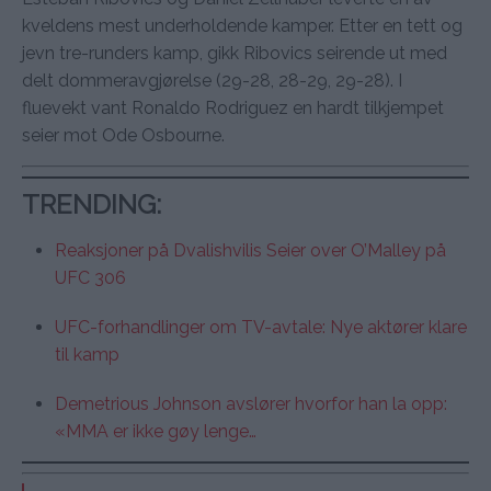
kveldens mest underholdende kamper. Etter en tett og
jevn tre-runders kamp, gikk Ribovics seirende ut med
delt dommeravgjørelse (29-28, 28-29, 29-28). I
fluevekt vant Ronaldo Rodriguez en hardt tilkjempet
seier mot Ode Osbourne.
TRENDING
:
Reaksjoner på Dvalishvilis Seier over O’Malley på
UFC 306
UFC-forhandlinger om TV-avtale: Nye aktører klare
til kamp
Demetrious Johnson avslører hvorfor han la opp:
«MMA er ikke gøy lenge…