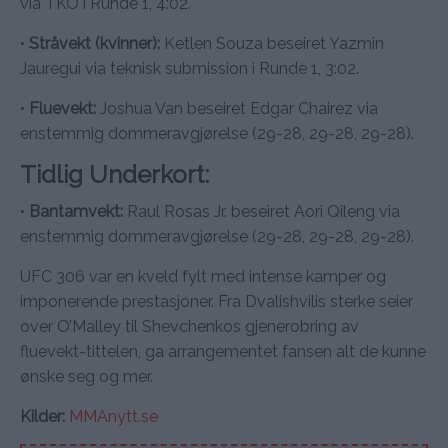
via TKO i Runde 1, 4:02.
•
Stråvekt (kvinner):
Ketlen Souza beseiret Yazmin
Jauregui via teknisk submission i Runde 1, 3:02.
•
Fluevekt:
Joshua Van beseiret Edgar Chairez via
enstemmig dommeravgjørelse (29-28, 29-28, 29-28).
Tidlig Underkort:
•
Bantamvekt:
Raul Rosas Jr. beseiret Aori Qileng via
enstemmig dommeravgjørelse (29-28, 29-28, 29-28).
UFC 306 var en kveld fylt med intense kamper og
imponerende prestasjoner. Fra Dvalishvilis sterke seier
over O’Malley til Shevchenkos gjenerobring av
fluevekt-tittelen, ga arrangementet fansen alt de kunne
ønske seg og mer.
Kilder:
MMAnytt.se