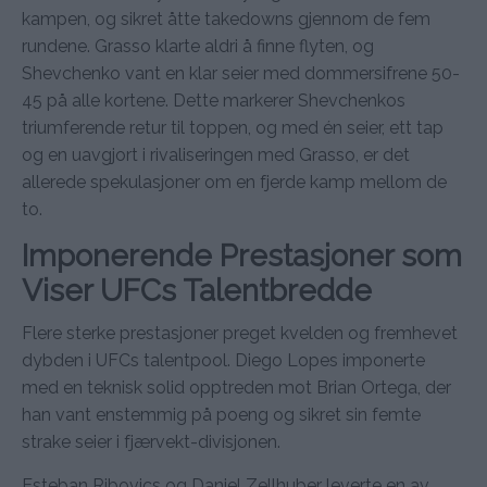
kampen, og sikret åtte takedowns gjennom de fem
rundene. Grasso klarte aldri å finne flyten, og
Shevchenko vant en klar seier med dommersifrene 50-
45 på alle kortene. Dette markerer Shevchenkos
triumferende retur til toppen, og med én seier, ett tap
og en uavgjort i rivaliseringen med Grasso, er det
allerede spekulasjoner om en fjerde kamp mellom de
to.
Imponerende Prestasjoner som
Viser UFCs Talentbredde
Flere sterke prestasjoner preget kvelden og fremhevet
dybden i UFCs talentpool. Diego Lopes imponerte
med en teknisk solid opptreden mot Brian Ortega, der
han vant enstemmig på poeng og sikret sin femte
strake seier i fjærvekt-divisjonen.
Esteban Ribovics og Daniel Zellhuber leverte en av