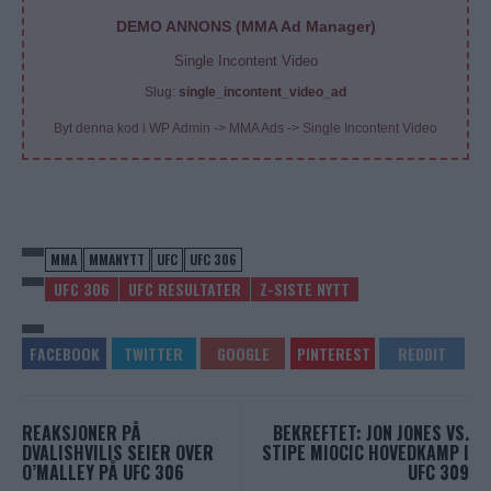
DEMO ANNONS (MMA Ad Manager)
Single Incontent Video
Slug:
single_incontent_video_ad
Byt denna kod i WP Admin -> MMA Ads -> Single Incontent Video
MMA
MMANYTT
UFC
UFC 306
UFC 306
UFC RESULTATER
Z-SISTE NYTT
REAKSJONER PÅ
BEKREFTET: JON JONES VS.
DVALISHVILIS SEIER OVER
STIPE MIOCIC HOVEDKAMP I
O’MALLEY PÅ UFC 306
UFC 309