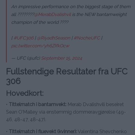
An impressive performance on the biggest stage of them
all ????‍????
@MerabDvalishvil
is the NEW bantamweight
champion of the world ????
[
#UFC306
|
@RiyadhSeason
|
#NocheUFC
]
pic.twitter.com/yh6ZIfkOcw
— UFC (@ufc)
September 15, 2024
Fullstendige Resultater fra UFC
306
Hovedkort:
•
Tittelmatch i bantamvekt:
Merab Dvalishvili beseiret
Sean O’Malley via enstemmig dommeravgjørelse (49-
46, 48-47, 48-47).
•
Tittelmatch i fluevekt (kvinner):
Valentina Shevchenko