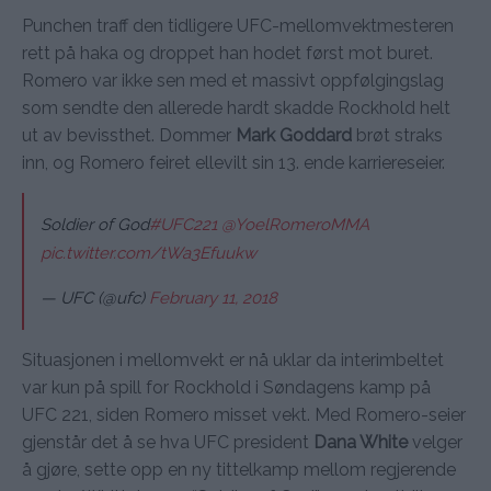
Punchen traff den tidligere UFC-mellomvektmesteren
rett på haka og droppet han hodet først mot buret.
Romero var ikke sen med et massivt oppfølgingslag
som sendte den allerede hardt skadde Rockhold helt
ut av bevissthet. Dommer
Mark Goddard
brøt straks
inn, og Romero feiret ellevilt sin 13. ende karriereseier.
Soldier of God
#UFC221
@YoelRomeroMMA
pic.twitter.com/tWa3Efuukw
— UFC (@ufc)
February 11, 2018
Situasjonen i mellomvekt er nå uklar da interimbeltet
var kun på spill for Rockhold i Søndagens kamp på
UFC 221, siden Romero misset vekt. Med Romero-seier
gjenstår det å se hva UFC president
Dana White
velger
å gjøre, sette opp en ny tittelkamp mellom regjerende