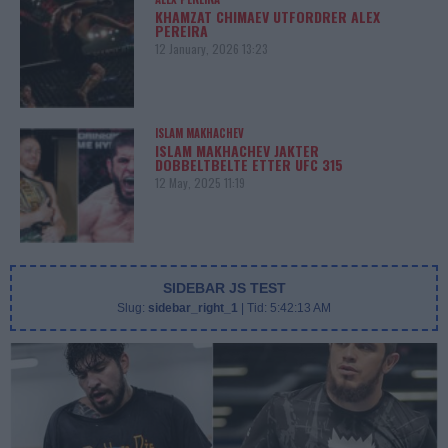
KHAMZAT CHIMAEV UTFORDRER ALEX
PEREIRA
12 January, 2026 13:23
ISLAM MAKHACHEV
ISLAM MAKHACHEV JAKTER
DOBBELTBELTE ETTER UFC 315
12 May, 2025 11:19
SIDEBAR JS TEST
Slug:
sidebar_right_1
| Tid:
5:42:13 AM