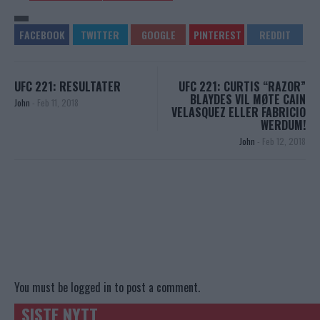
UFC 221: RESULTATER
UFC 221: CURTIS “RAZOR”
BLAYDES VIL MØTE CAIN
John
-
Feb 11, 2018
VELASQUEZ ELLER FABRICIO
WERDUM!
John
-
Feb 12, 2018
You must be
logged in
to post a comment.
SISTE NYTT