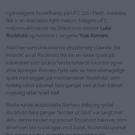
I gårsdagens hovedkamp på UFC 221 i Perth, Australia
fikk vi en dramatisk fight mellom tidligere UFC
mellomvektmester og Strikeforce-mester
Luke
Rockhold
og nummer 1 rangerte
Yoel Romero
.
Matchen som utelukkende utspilte seg stående, ble
innledet av at Rockhold fikk inn en rekke spark på
kubaneren som brukte første runde til å kontre og se
etter åpninger. Romero fyrte selv av flere ubehagelige
spark mot leggen på motstanderen Rockhold, som
tydelig virket påvirket flere ganger ved at han tråkket
merkelig etter hvert treff.
Neste runde eksploderte Romero tidlig og rystet
Rockhold flere ganger. “Soldier of God” var langt mer
aktiv denne runden og presset Rockhold bakover, som
etterhvert ble rystet igjen mot buret. Rockhold sparket