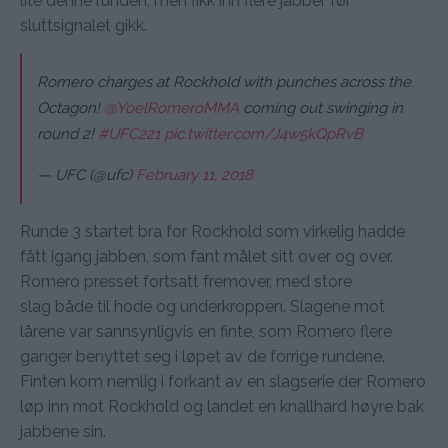
lite denne runden, men fikk inn flere jabber før
sluttsignalet gikk.
Romero charges at Rockhold with punches across the
Octagon!
@YoelRomeroMMA
coming out swinging in
round 2!
#UFC221
pic.twitter.com/J4w5kQpRvB
— UFC (@ufc)
February 11, 2018
Runde 3 startet bra for Rockhold som virkelig hadde
fått igang jabben, som fant målet sitt over og over.
Romero presset fortsatt fremover, med store
slag både til hode og underkroppen. Slagene mot
lårene var sannsynligvis en finte, som Romero flere
ganger benyttet seg i løpet av de forrige rundene.
Finten kom nemlig i forkant av en slagserie der Romero
løp inn mot Rockhold og landet en knallhard høyre bak
jabbene sin.