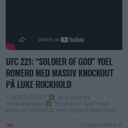
UFC 221: “SOLDIER OF GOD” YOEL
ROMERO MED MASSIV KNOCKOUT
PÅ LUKE ROCKHOLD
? VIDEO+TEKST
Jevn start på
hovedkampen
"Soldier of God" med
enda en knockout, men ingen interimtittel
John
11 February, 2018 16:05