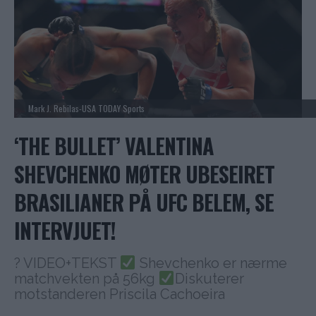
Mark J. Rebilas-USA TODAY Sports
‘THE BULLET’ VALENTINA
SHEVCHENKO MØTER UBESEIRET
BRASILIANER PÅ UFC BELEM, SE
INTERVJUET!
? VIDEO+TEKST
Shevchenko er nærme
matchvekten på 56kg
Diskuterer
motstanderen Priscila Cachoeira