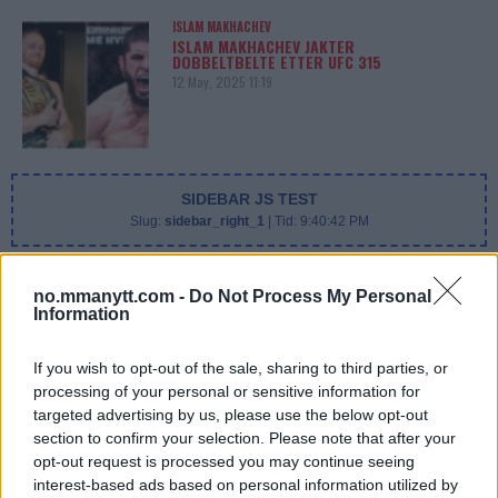
ISLAM MAKHACHEV
ISLAM MAKHACHEV JAKTER
DOBBELTBELTE ETTER UFC 315
12 May, 2025 11:19
SIDEBAR JS TEST
Slug:
sidebar_right_1
| Tid:
9:40:42 PM
no.mmanytt.com -
Do Not Process My Personal
Information
If you wish to opt-out of the sale, sharing to third parties, or
processing of your personal or sensitive information for
targeted advertising by us, please use the below opt-out
section to confirm your selection. Please note that after your
opt-out request is processed you may continue seeing
DILLON DANIS
interest-based ads based on personal information utilized by