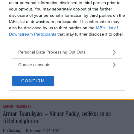
Hype FC ønsker å booke Dillon Danis vs Chanko Zaynukov
us or personal information disclosed to third parties prior to
your opt-out. You may separately opt-out of the further
Erik Solvang
13 January, 2026 15:37
disclosure of your personal information by third parties on the
IAB’s list of downstream participants. This information may
also be disclosed by us to third parties on the
IAB’s List of
Downstream Participants
that may further disclose it to other
third parties.
Please note that this website/app uses one or more Google
Personal Data Processing Opt Outs
services and may gather and store information including but
not limited to your visit or usage behaviour. You may click to
Google consents
grant or deny consent to Google and its third-party tags to
use your data for below specified purposes in below Google
CONFIRM
consent section.
ARMAN TSARUKYAN
Arman Tsarukyan: – Vinner Paddy, svekkes mine
tittelmuligheter
Erik Solvang
13 January, 2026 11:02