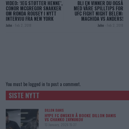
VIDEO: ‘JEG STØTTER HENNE’,
BLI EN VINNER DU OGSÅ
CONOR MCGREGOR SNAKKER
MED VÅRE SPILLTIPS FOR
OM RONDA ROUSEY I NYTT
UFC FIGHT NIGHT BELEM:
INTERVJU FRA NEW YORK
MACHIDA VS ANDERS!
John
-
Feb 2, 2018
John
-
Feb 2, 2018
You must be
logged in
to post a comment.
SISTE NYTT
DILLON DANIS
HYPE FC ØNSKER Å BOOKE DILLON DANIS
VS CHANKO ZAYNUKOV
13 January, 2026 15:37