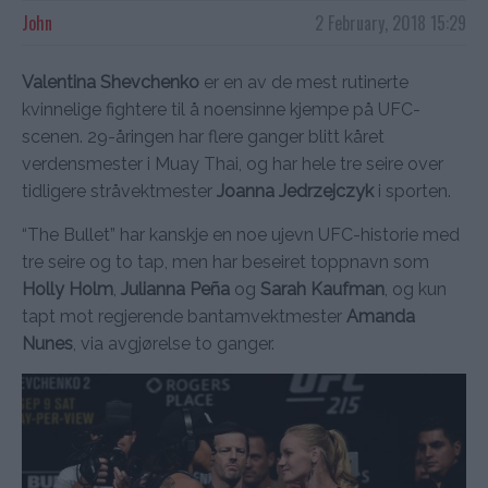
John
2 February, 2018 15:29
Valentina Shevchenko
er en av de mest rutinerte
kvinnelige fightere til å noensinne kjempe på UFC-
scenen. 29-åringen har flere ganger blitt kåret
verdensmester i Muay Thai, og har hele tre seire over
tidligere stråvektmester
Joanna Jedrzejczyk
i sporten.
“The Bullet” har kanskje en noe ujevn UFC-historie med
tre seire og to tap, men har beseiret toppnavn som
Holly Holm
,
Julianna Peña
og
Sarah Kaufman
, og kun
tapt mot regjerende bantamvektmester
Amanda
Nunes
, via avgjørelse to ganger.