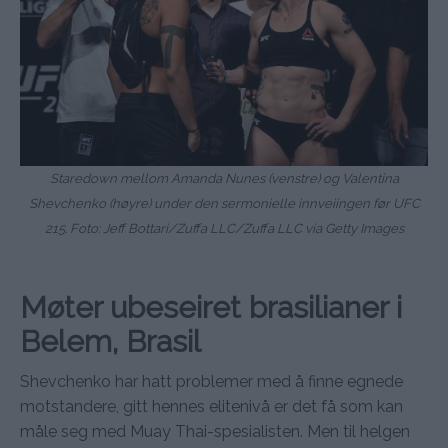
Staredown mellom Amanda Nunes (venstre) og Valentina
Shevchenko (høyre) under den sermonielle innveiingen før UFC
215. Foto: Jeff Bottari/Zuffa LLC/Zuffa LLC via Getty Images
Møter ubeseiret brasilianer i
Belem, Brasil
Shevchenko har hatt problemer med å finne egnede
motstandere, gitt hennes elitenivå er det få som kan
måle seg med Muay Thai-spesialisten. Men til helgen