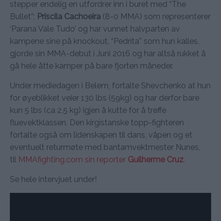
stepper endelig en utfordrer inn i buret med “The
Bullet”;
Priscila Cachoeira
(8-0 MMA) som representerer
‘Parana Vale Tudo’ og har vunnet halvparten av
kampene sine på knockout. “Pedrita” som hun kalles,
gjorde sin MMA-debut i Juni 2016 og har altså rukket å
gå hele åtte kamper på bare fjorten måneder.
Under mediedagen i Belem, fortalte Shevchenko at hun
for øyeblikket veier 130 lbs (59kg) og har derfor bare
kun 5 lbs (ca 2.5 kg) igjen å kutte for å treffe
fluevektklassen. Den kirgistanske topp-fighteren
fortalte også om lidenskapen til dans, våpen og et
eventuelt returmøte med bantamvektmester Nunes,
til
MMAfighting.com sin reporter
Guilherme Cruz
.
Se hele intervjuet under!