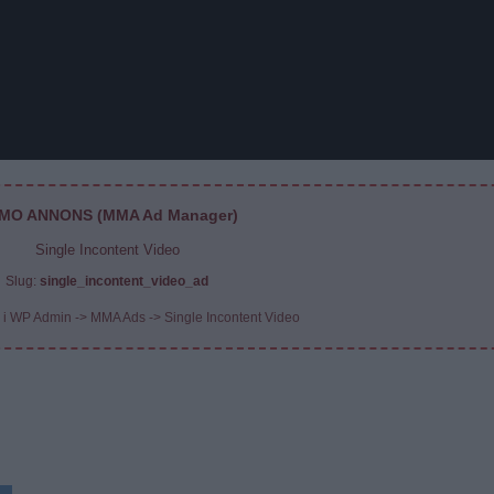
MO ANNONS (MMA Ad Manager)
Single Incontent Video
Slug:
single_incontent_video_ad
 i WP Admin -> MMA Ads -> Single Incontent Video