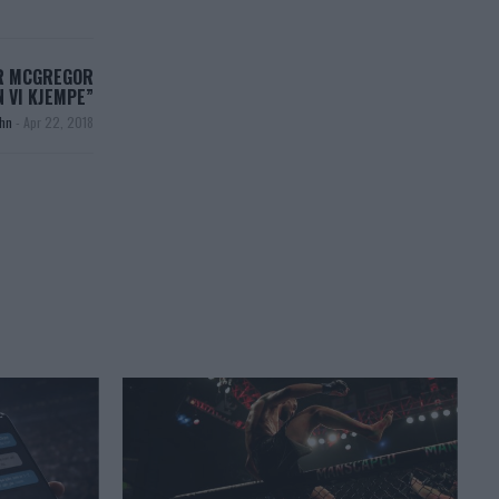
OR MCGREGOR
N VI KJEMPE”
ohn
-
Apr 22, 2018