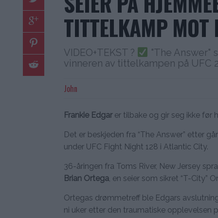
SEIER PÅ HJEMMEB
TITTELKAMP MOT
VIDEO+TEKST ?
"The Answer" s
vinneren av tittelkampen på UFC 
John
Frankie Edgar
er tilbake og gir seg ikke før 
Det er beskjeden fra “The Answer” etter g
under UFC Fight Night 128 i Atlantic City.
36-åringen fra Toms River, New Jersey spra
Brian Ortega
, en seier som sikret “T-City”
Ortegas drømmetreff ble Edgars avslutning
ni uker etter den traumatiske opplevelsen p