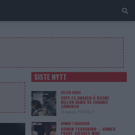
SISTE NYTT
DILLON DANIS
HYPE FC ØNSKER Å BOOKE
DILLON DANIS VS CHANKO
ZAYNUKOV
13 January, 2026 15:37
ARMAN TSARUKYAN
ARMAN TSARUKYAN: – VINNER
PADDY, SVEKKES MINE