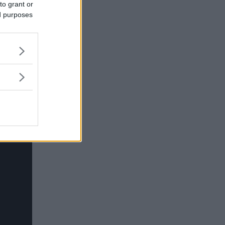
to grant or
a]. Jeg
ed purposes