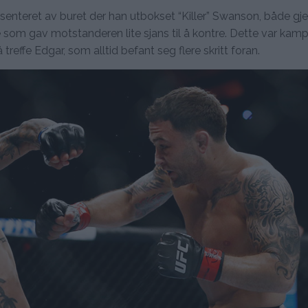
e senteret av buret der han utbokset “Killer” Swanson, både g
e som gav motstanderen lite sjans til å kontre. Dette var kam
 treffe Edgar, som alltid befant seg flere skritt foran.