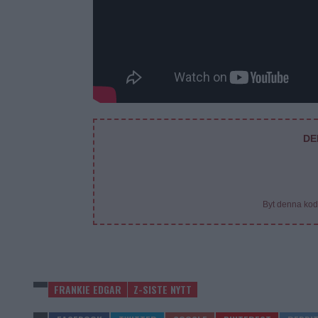
DE
Byt denna kod
FRANKIE EDGAR
Z-SISTE NYTT