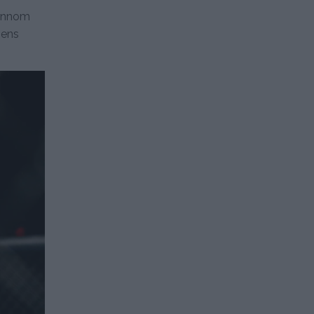
jennom
pens