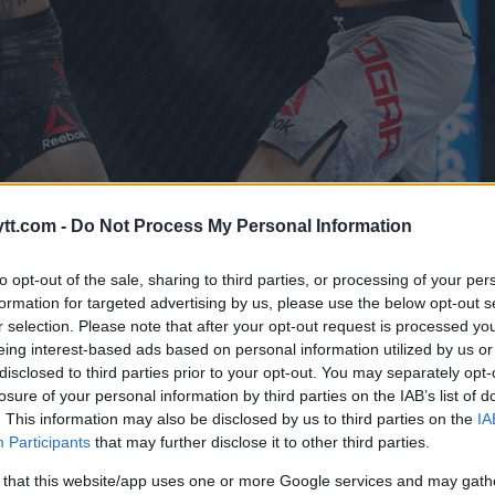
tt.com -
Do Not Process My Personal Information
 kjemper mot Cub Swanson (sort shorts) (Foto: Noah K. Murray, USA TODAY S
ommerne å ikke tildele “The Answer” Edgar seieren, som blir h
to opt-out of the sale, sharing to third parties, or processing of your per
formation for targeted advertising by us, please use the below opt-out s
n-suksessen da de kjempet i 2014.
r selection. Please note that after your opt-out request is processed y
eing interest-based ads based on personal information utilized by us or
opp uoppgjorte forretninger med enten Holloway eller Ortega.
disclosed to third parties prior to your opt-out. You may separately opt-
losure of your personal information by third parties on the IAB’s list of
e den, jeg gjorde det veldig bra mot Brian
. This information may also be disclosed by us to third parties on the
IA
lag,” forklarte Edgar om Ortega-nederl
Participants
that may further disclose it to other third parties.
 that this website/app uses one or more Google services and may gath