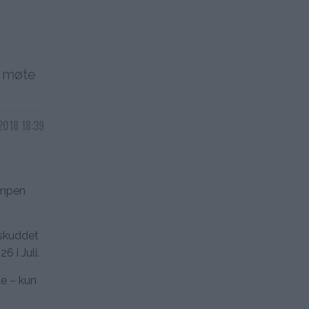
l møte
 2018 18:39
mpen
eskuddet
6 i Juli.
e – kun