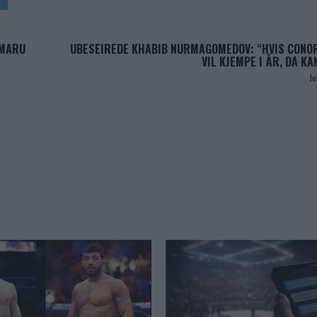
AMARU
UBESEIREDE KHABIB NURMAGOMEDOV: “HVIS CON
VIL KJEMPE I ÅR, DA KA
J