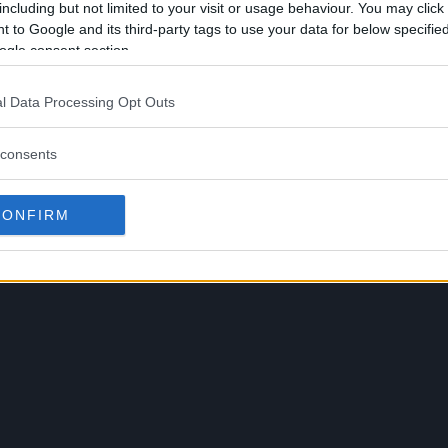
including but not limited to your visit or usage behaviour. You may click 
nerne av de to gutta [Max Holloway and Brian Orteg
 to Google and its third-party tags to use your data for below specifi
som skjer.”
ogle consent section.
l Data Processing Opt Outs
consents
CONFIRM