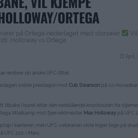
ANE, VIL KJEMPE
 HOLLOWAY/ORTEGA
varer på Ortega-nederlaget med storseier
Vi
226: Holloway vs Ortega
22 April,
han erobrer sin andre UFC-tittel.
årsdagen solide prestasjon mot
Cub Swanson
på co-hovedka
tt tilbake i buret etter den nedslående knockouten fra stjern
 Ortega tittelkamp mot fjærvektmester
Max Holloway
på UFC 22
stap i karrieren, men UFC-veteranen viste ingen tegn på skad
å UFC 222, i Mars.