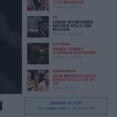
TITTELMULIGHETER
13 January, 2026 11:02
UFC
LEKKEDE UFC?MELDINGER
AVSLØRER SPILLET BAK
KULISSENE
12 January, 2026 18:40
ALEX PEREIRA
KHAMZAT CHIMAEV
UTFORDRER ALEX PEREIRA
12 January, 2026 13:23
ISLAM MAKHACHEV
ISLAM MAKHACHEV JAKTER
DOBBELTBELTE ETTER UFC
315
12 May, 2025 11:19
N
SIDEBAR JS TEST
Slug:
sidebar_right_1
| Tid:
4:22:06 AM