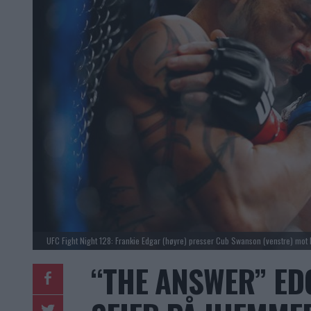
UFC Fight Night 128: Frankie Edgar (høyre) presser Cub Swanson (venstre) mot
“THE ANSWER” ED