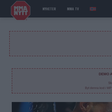
NYHETER
MMA TV
NOR
DEMO A
Sl
Byt denna kod i WP