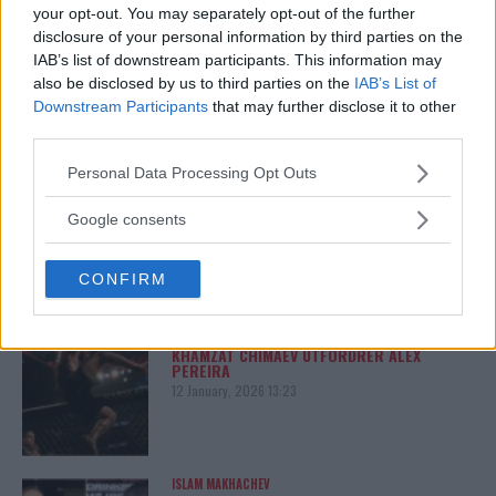
your opt-out. You may separately opt-out of the further
disclosure of your personal information by third parties on the
ARMAN TSARUKYAN
ARMAN TSARUKYAN: – VINNER PADDY,
IAB’s list of downstream participants. This information may
SVEKKES MINE TITTELMULIGHETER
also be disclosed by us to third parties on the
IAB’s List of
13 January, 2026 11:02
Downstream Participants
that may further disclose it to other
third parties.
Please note that this website/app uses one or more Google
Personal Data Processing Opt Outs
UFC
services and may gather and store information including but
LEKKEDE UFC?MELDINGER AVSLØRER
not limited to your visit or usage behaviour. You may click to
SPILLET BAK KULISSENE
Google consents
grant or deny consent to Google and its third-party tags to
12 January, 2026 18:40
use your data for below specified purposes in below Google
CONFIRM
consent section.
ALEX PEREIRA
KHAMZAT CHIMAEV UTFORDRER ALEX
PEREIRA
12 January, 2026 13:23
ISLAM MAKHACHEV