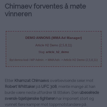
Chimaev forventes å møte
vinneren
DEMO ANNONS (MMA Ad Manager)
Article H2 Demo (2,5,8,11)
Slug:
article_h2_demo
Byt denna kod i WP Admin -> MMA Ads -> Article H2 Demo (2,5,8,11)
Etter
Khamzat Chimaevs
overbevisende seier mot
Robert Whittaker
på
UFC 308
, mente mange at han
burde være neste utfordrer til tittelen. Den
ubeseirede
svensk-tsjetsjenske fighteren
har imponert stort og
vunnet flere kamper mot toppmotstandere på