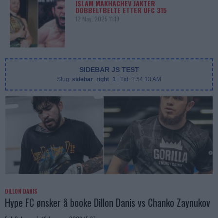
ISLAM MAKHACHEV JAKTER
DOBBELTBELTE ETTER UFC 315
12 May, 2025 11:19
SIDEBAR JS TEST
Slug:
sidebar_right_1
| Tid:
1:54:13 AM
DILLON DANIS
Hype FC ønsker å booke Dillon Danis vs Chanko Zaynukov