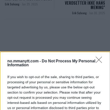
VERDSETTER IKKE HANS
Erik Solvang
-
Jan 29, 2025
MENING”
Erik Solvang
-
Jan 30, 2025
no.mmanytt.com -
Do Not Process My Personal
You must be
logged in
to post a comment.
Information
SISTE NYTT
If you wish to opt-out of the sale, sharing to third parties, or
processing of your personal or sensitive information for
DILLON DANIS
targeted advertising by us, please use the below opt-out
HYPE FC ØNSKER Å BOOKE DILLON DANIS
section to confirm your selection. Please note that after your
VS CHANKO ZAYNUKOV
opt-out request is processed you may continue seeing
13 January, 2026 15:37
interest-based ads based on personal information utilized by
us or personal information disclosed to third parties prior to