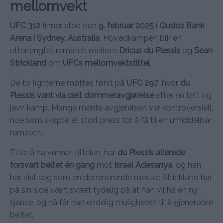
mellomvekt
UFC 312
finner sted den
9. februar 2025
i
Qudos Bank
Arena i Sydney, Australia
. Hovedkampen blir en
etterlengtet rematch mellom
Dricus du Plessis
og
Sean
Strickland
om
UFCs mellomvektstittel
.
De to fighterne møttes først på
UFC 297
, hvor
du
Plessis vant via delt dommeravgjørelse
etter en tett og
jevn kamp. Mange mente avgjørelsen var kontroversiell,
noe som skapte et stort press for å få til en umiddelbar
rematch.
Etter å ha vunnet tittelen, har
du Plessis allerede
forsvart beltet én gang
mot
Israel Adesanya
, og han
har vist seg som en dominerende mester. Strickland har
på sin side vært svært tydelig på at han vil ha en ny
sjanse, og nå får han endelig muligheten til å gjenerobre
beltet.