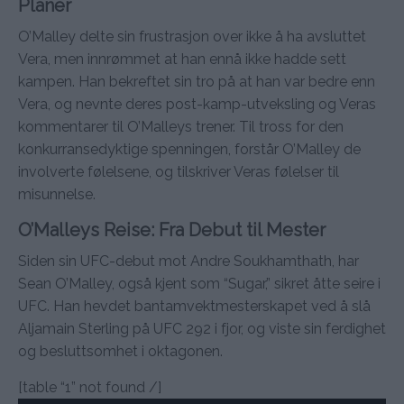
Planer
O’Malley delte sin frustrasjon over ikke å ha avsluttet
Vera, men innrømmet at han ennå ikke hadde sett
kampen. Han bekreftet sin tro på at han var bedre enn
Vera, og nevnte deres post-kamp-utveksling og Veras
kommentarer til O’Malleys trener. Til tross for den
konkurransedyktige spenningen, forstår O’Malley de
involverte følelsene, og tilskriver Veras følelser til
misunnelse.
O’Malleys Reise: Fra Debut til Mester
Siden sin UFC-debut mot Andre Soukhamthath, har
Sean O’Malley, også kjent som “Sugar,” sikret åtte seire i
UFC. Han hevdet bantamvektmesterskapet ved å slå
Aljamain Sterling på UFC 292 i fjor, og viste sin ferdighet
og besluttsomhet i oktagonen.
[table “1” not found /]