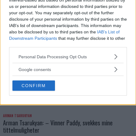
interest-based ads based on personal information utilized by
DILLON DANIS
us or personal information disclosed to third parties prior to
Hype FC ønsker å booke Dillon Danis vs Chanko Zaynukov
your opt-out. You may separately opt-out of the further
Erik Solvang
13 January, 2026 15:37
disclosure of your personal information by third parties on the
IAB’s list of downstream participants. This information may
also be disclosed by us to third parties on the
IAB’s List of
Downstream Participants
that may further disclose it to other
third parties.
Please note that this website/app uses one or more Google
Personal Data Processing Opt Outs
services and may gather and store information including but
not limited to your visit or usage behaviour. You may click to
Google consents
grant or deny consent to Google and its third-party tags to
use your data for below specified purposes in below Google
CONFIRM
consent section.
ARMAN TSARUKYAN
Arman Tsarukyan: – Vinner Paddy, svekkes mine
tittelmuligheter