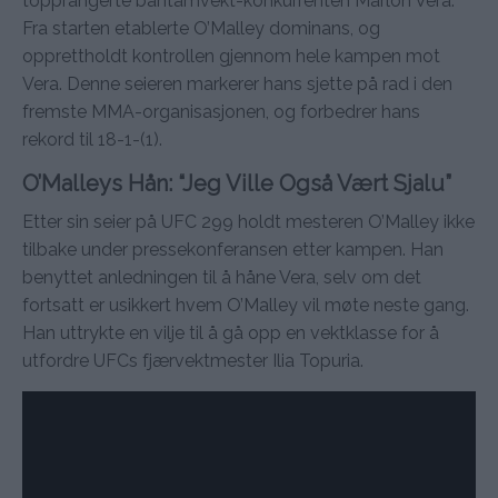
topprangerte bantamvekt-konkurrenten Marlon Vera.
Fra starten etablerte O’Malley dominans, og
opprettholdt kontrollen gjennom hele kampen mot
Vera. Denne seieren markerer hans sjette på rad i den
fremste MMA-organisasjonen, og forbedrer hans
rekord til 18-1-(1).
O’Malleys Hån: “Jeg Ville Også Vært Sjalu”
Etter sin seier på UFC 299 holdt mesteren O’Malley ikke
tilbake under pressekonferansen etter kampen. Han
benyttet anledningen til å håne Vera, selv om det
fortsatt er usikkert hvem O’Malley vil møte neste gang.
Han uttrykte en vilje til å gå opp en vektklasse for å
utfordre UFCs fjærvektmester Ilia Topuria.