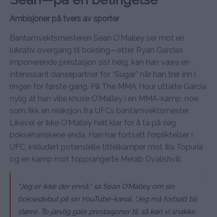
Ambisjoner på tvers av sporter
Bantamvektsmesteren Sean O’Malley ser mot en
lukrativ overgang til boksing—etter Ryan Garcias
imponerende prestasjon sist helg, kan han være en
interessant dansepartner for “Sugar” når han trer inn i
ringen for første gang. På The MMA Hour uttalte Garcia
nylig at han ville knuse O’Malley i en MMA-kamp, noe
som fikk en reaksjon fra UFCs bantamvektsmester.
Likevel er ikke O’Malley helt klar for å ta på seg
boksehanskene enda. Han har fortsatt forpliktelser i
UFC, inkludert potensielle tittelkamper mot Ilia Topuria
og en kamp mot topprangerte Merab Dvalishvili.
“Jeg er ikke der ennå,” sa Sean O’Malley om sin
boksedebut på sin YouTube-kanal. “Jeg må fortsatt bli
større. To jævlig gale prestasjoner til, så kan vi snakke