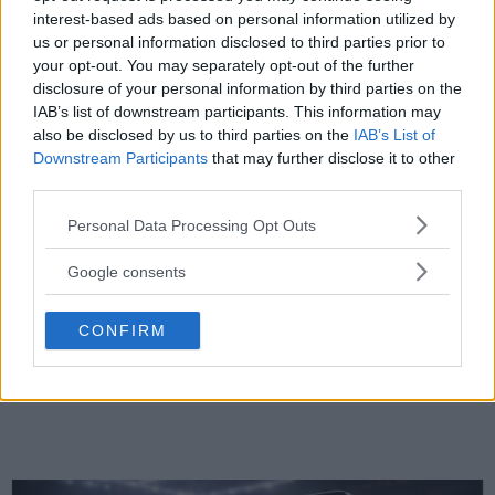
interest-based ads based on personal information utilized by
us or personal information disclosed to third parties prior to
your opt-out. You may separately opt-out of the further
disclosure of your personal information by third parties on the
IAB’s list of downstream participants. This information may
also be disclosed by us to third parties on the
IAB’s List of
Downstream Participants
that may further disclose it to other
third parties.
Please note that this website/app uses one or more Google
Personal Data Processing Opt Outs
services and may gather and store information including but
not limited to your visit or usage behaviour. You may click to
Google consents
ARMAN TSARUKYAN
grant or deny consent to Google and its third-party tags to
Arman Tsarukyan: – Vinner Paddy, svekkes mine
use your data for below specified purposes in below Google
tittelmuligheter
CONFIRM
consent section.
Erik Solvang
13 January, 2026 11:02