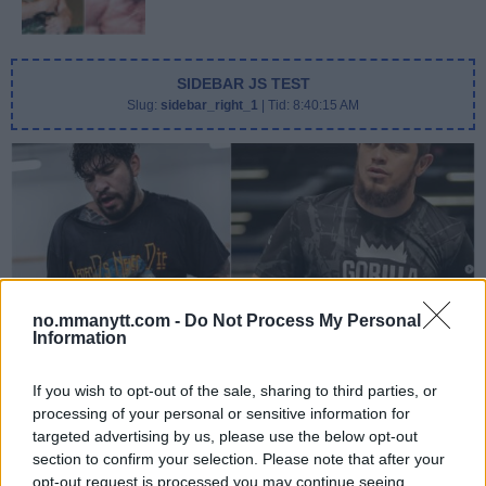
SIDEBAR JS TEST
Slug:
sidebar_right_1
| Tid:
8:40:15 AM
no.mmanytt.com -
Do Not Process My Personal
Information
DILLON DANIS
Hype FC ønsker å booke Dillon Danis vs Chanko Zaynukov
If you wish to opt-out of the sale, sharing to third parties, or
processing of your personal or sensitive information for
Erik Solvang
13 January, 2026 15:37
targeted advertising by us, please use the below opt-out
section to confirm your selection. Please note that after your
opt-out request is processed you may continue seeing