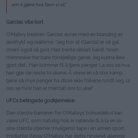
om å gjøre hva faen vi vil.”
Garcias ville kort
O’Malley beskrev Garcias evner med en blanding av
ærefrykt og realisme: “Jeg tror at (Garcia) er så gal,
(men) også så god. Han trente sikkert hardt. Noen
mennesker har bare forskjellige gener. Jeg kunne ikke
gjort det… Han kommer til å tjene penger. La oss se hva
han gjør de neste to ukene. Å vinne en så stor kamp,
tjene så mye penger, ha disse ekle folkene rundt seg, la
oss se hvor han er mentalt om to uker.”
UFCs betingede godkjennelse
Den største barrieren for O’Malleys boksedebut kan
være UFC, som naturlig nok er nølende til å la en av
sine største stjerner (muligens) tape i en annen sport.
Imidlertid, ifølge O’Malley, har dette hinderet allerede