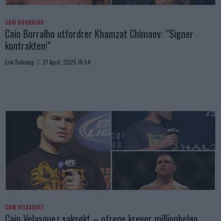
CAIO BORRALHO
Caio Borralho utfordrer Khamzat Chimaev: “Signer
kontrakten!”
Erik Solvang
21 April, 2025 18:54
CAIN VELASQUEZ
Cain Velasquez saksøkt – ofrene krever millionbeløp