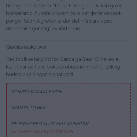
blitt ryddet av veien. “De sa til meg at, ‘Du kan gå en
boksekamp, hundre prosent, hvis det tjener oss nok
penger.’ Så muligheten er der, det må bare være
økonomisk gunstig,” avslørte han.
Garcias raske svar
Det tok ikke lang tid før Garcia ga Sean O’Malley et
klart svar på hans bokseambisjoner, med et tydelig
budskap i sin egen signaturstil!
RAINBOW CACA BRAIN
WANTS TO BOX
BE PREPARED TO BLEED RAINBOW
pic.twitter.com/GGrvV7ZSCH