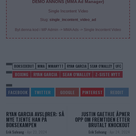
DEMO ANNONS (MMA Ad Manager)
Single Incontent Video
Slug:
single_incontent_video_ad
Byt denna kod i WP Admin -> MMA Ads -> Single Incontent Video
BOKSEDEBUT
MMA
MMANYTT
RYAN GARCIA
SEAN O'MALLEY
UFC
BOXING
RYAN GARCIA
SEAN O'MALLEY
Z-SISTE NYTT
RYAN GARCIA AVSLØRER: SÅ
JUSTIN GAETHJE ÅPNER
MYE TJENTE HAN PÅ
OPP OM FREMTIDEN ETTER
BOKSEKAMPEN
BRUTALT KNOCKOUT
Erik Solvang
-
Apr 23, 2024
Erik Solvang
-
Apr 24, 2024