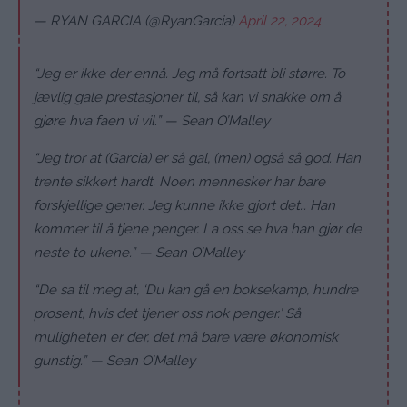
— RYAN GARCIA (@RyanGarcia)
April 22, 2024
“Jeg er ikke der ennå. Jeg må fortsatt bli større. To
jævlig gale prestasjoner til, så kan vi snakke om å
gjøre hva faen vi vil.” — Sean O’Malley
“Jeg tror at (Garcia) er så gal, (men) også så god. Han
trente sikkert hardt. Noen mennesker har bare
forskjellige gener. Jeg kunne ikke gjort det… Han
kommer til å tjene penger. La oss se hva han gjør de
neste to ukene.” — Sean O’Malley
“De sa til meg at, ‘Du kan gå en boksekamp, hundre
prosent, hvis det tjener oss nok penger.’ Så
muligheten er der, det må bare være økonomisk
gunstig.” — Sean O’Malley