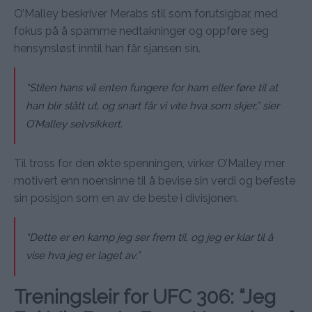
O’Malley beskriver Merabs stil som forutsigbar, med
fokus på å spamme nedtakninger og oppføre seg
hensynsløst inntil han får sjansen sin.
“Stilen hans vil enten fungere for ham eller føre til at
han blir slått ut, og snart får vi vite hva som skjer,” sier
O’Malley selvsikkert.
Til tross for den økte spenningen, virker O’Malley mer
motivert enn noensinne til å bevise sin verdi og befeste
sin posisjon som en av de beste i divisjonen.
“Dette er en kamp jeg ser frem til, og jeg er klar til å
vise hva jeg er laget av.”
Treningsleir for UFC 306: “Jeg