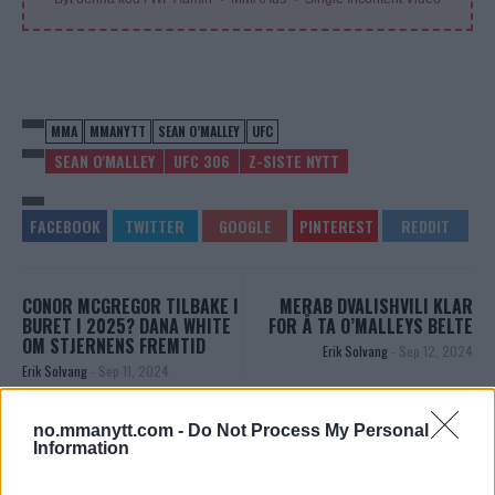
MMA
MMANYTT
SEAN O’MALLEY
UFC
SEAN O'MALLEY
UFC 306
Z-SISTE NYTT
CONOR MCGREGOR TILBAKE I
MERAB DVALISHVILI KLAR
BURET I 2025? DANA WHITE
FOR Å TA O’MALLEYS BELTE
OM STJERNENS FREMTID
Erik Solvang
-
Sep 12, 2024
Erik Solvang
-
Sep 11, 2024
no.mmanytt.com -
Do Not Process My Personal
Information