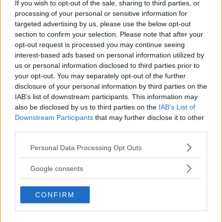
If you wish to opt-out of the sale, sharing to third parties, or
processing of your personal or sensitive information for
targeted advertising by us, please use the below opt-out
section to confirm your selection. Please note that after your
You must be
logged in
to post a comment.
opt-out request is processed you may continue seeing
interest-based ads based on personal information utilized by
SISTE NYTT
us or personal information disclosed to third parties prior to
your opt-out. You may separately opt-out of the further
disclosure of your personal information by third parties on the
DILLON DANIS
IAB’s list of downstream participants. This information may
HYPE FC ØNSKER Å BOOKE DILLON DANIS
VS CHANKO ZAYNUKOV
also be disclosed by us to third parties on the
IAB’s List of
13 January, 2026 15:37
Downstream Participants
that may further disclose it to other
third parties.
Please note that this website/app uses one or more Google
Personal Data Processing Opt Outs
services and may gather and store information including but
ARMAN TSARUKYAN
ARMAN TSARUKYAN: – VINNER PADDY,
not limited to your visit or usage behaviour. You may click to
Google consents
SVEKKES MINE TITTELMULIGHETER
grant or deny consent to Google and its third-party tags to
13 January, 2026 11:02
use your data for below specified purposes in below Google
CONFIRM
consent section.