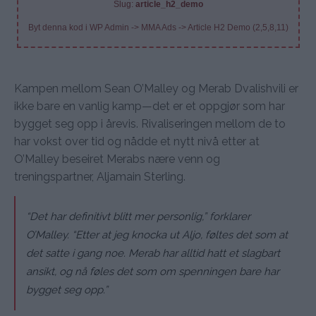
Slug:
article_h2_demo
Byt denna kod i WP Admin -> MMA Ads -> Article H2 Demo (2,5,8,11)
Kampen mellom Sean O’Malley og Merab Dvalishvili er
ikke bare en vanlig kamp—det er et oppgjør som har
bygget seg opp i årevis. Rivaliseringen mellom de to
har vokst over tid og nådde et nytt nivå etter at
O’Malley beseiret Merabs nære venn og
treningspartner, Aljamain Sterling.
“Det har definitivt blitt mer personlig,” forklarer
O’Malley. “Etter at jeg knocka ut Aljo, føltes det som at
det satte i gang noe. Merab har alltid hatt et slagbart
ansikt, og nå føles det som om spenningen bare har
bygget seg opp.”