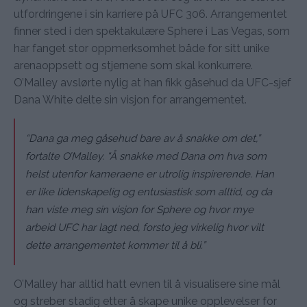
utfordringene i sin karriere på UFC 306. Arrangementet
finner sted i den spektakulære Sphere i Las Vegas, som
har fanget stor oppmerksomhet både for sitt unike
arenaoppsett og stjernene som skal konkurrere.
O’Malley avslørte nylig at han fikk gåsehud da UFC-sjef
Dana White delte sin visjon for arrangementet.
“Dana ga meg gåsehud bare av å snakke om det,”
fortalte O’Malley. “Å snakke med Dana om hva som
helst utenfor kameraene er utrolig inspirerende. Han
er like lidenskapelig og entusiastisk som alltid, og da
han viste meg sin visjon for Sphere og hvor mye
arbeid UFC har lagt ned, forsto jeg virkelig hvor vilt
dette arrangementet kommer til å bli.”
O’Malley har alltid hatt evnen til å visualisere sine mål
og streber stadig etter å skape unike opplevelser for