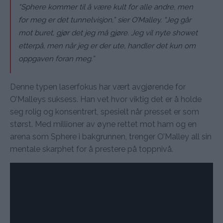
“Sphere kommer til å være kult for alle andre, men
for meg er det tunnelvisjon,” sier O’Malley. “Jeg går
mot buret, gjør det jeg må gjøre. Jeg vil nyte showet
etterpå, men når jeg er der ute, handler det kun om
oppgaven foran meg.”
Denne typen laserfokus har vært avgjørende for
O’Malleys suksess. Han vet hvor viktig det er å holde
seg rolig og konsentrert, spesielt når presset er som
størst. Med millioner av øyne rettet mot ham og en
arena som Sphere i bakgrunnen, trenger O’Malley all sin
mentale skarphet for å prestere på toppnivå.