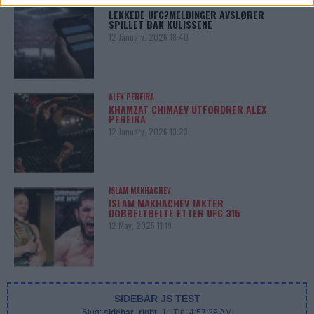
UFC
LEKKEDE UFC?MELDINGER AVSLØRER
SPILLET BAK KULISSENE
12 January, 2026 18:40
ALEX PEREIRA
KHAMZAT CHIMAEV UTFORDRER ALEX
PEREIRA
12 January, 2026 13:23
ISLAM MAKHACHEV
ISLAM MAKHACHEV JAKTER
DOBBELTBELTE ETTER UFC 315
12 May, 2025 11:19
SIDEBAR JS TEST
Slug:
sidebar_right_1
| Tid:
4:57:28 AM