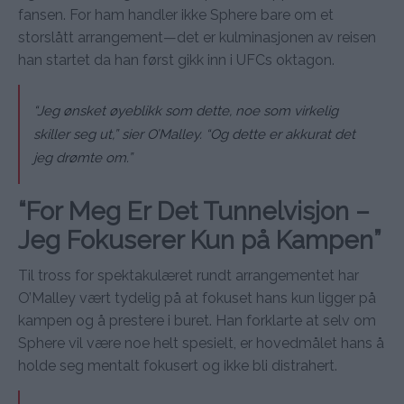
fansen. For ham handler ikke Sphere bare om et
storslått arrangement—det er kulminasjonen av reisen
han startet da han først gikk inn i UFCs oktagon.
“Jeg ønsket øyeblikk som dette, noe som virkelig
skiller seg ut,” sier O’Malley. “Og dette er akkurat det
jeg drømte om.”
“For Meg Er Det Tunnelvisjon –
Jeg Fokuserer Kun på Kampen”
Til tross for spektakulæret rundt arrangementet har
O’Malley vært tydelig på at fokuset hans kun ligger på
kampen og å prestere i buret. Han forklarte at selv om
Sphere vil være noe helt spesielt, er hovedmålet hans å
holde seg mentalt fokusert og ikke bli distrahert.