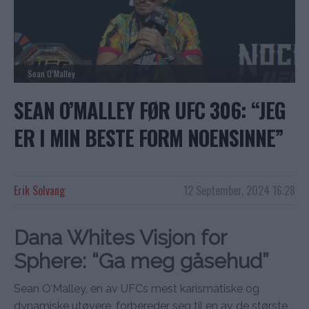
Sean O’Malley
SEAN O’MALLEY FØR UFC 306: “JEG
ER I MIN BESTE FORM NOENSINNE”
Erik Solvang
12 September, 2024 16:28
Dana Whites Visjon for
Sphere: “Ga meg gåsehud”
Sean O’Malley, en av UFCs mest karismatiske og
dynamiske utøvere, forbereder seg til en av de største