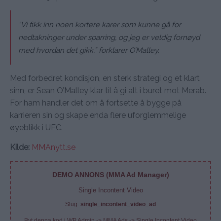
“Vi fikk inn noen kortere karer som kunne gå for
nedtakninger under sparring, og jeg er veldig fornøyd
med hvordan det gikk,” forklarer O’Malley.
Med forbedret kondisjon, en sterk strategi og et klart
sinn, er Sean O’Malley klar til å gi alt i buret mot Merab.
For ham handler det om å fortsette å bygge på
karrieren sin og skape enda flere uforglemmelige
øyeblikk i UFC.
Kilde:
MMAnytt.se
DEMO ANNONS (MMA Ad Manager)
Single Incontent Video
Slug:
single_incontent_video_ad
Byt denna kod i WP Admin -> MMA Ads -> Single Incontent Video