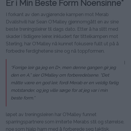
Er i Min Beste Form Noensinne”
I forkant av den avgjørende kampen mot Merab
Dvalishvili har Sean O’Malley gjennomgått en av sine
beste treningsleirer til dags dato. Etter å ha slitt med
skader i tidligere leirer, inkludert før tittelkampen mot
Sterling, har O’Malley nå kunnet fokusere fullt ut på å
forbedre ferdighetene sine og nå toppformen.
I
“Forrige leir ga jeg en D+, men denne gangen gir jeg
den en A,” sier O’Malley om forberedelsene. “Det
måtte være en god leir, fordi Merab er en veldig farlig
motstander, og jeg ville sørge for at jeg var i min
beste form.”
løpet av treningsleiren har O’Malley funnet
sparringspartnere som imiterte Merabs stil og størrelse,
noe som hjalp ham med å forberede seg taktisk.