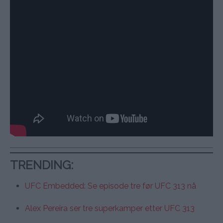
TRENDING
:
UFC Embedded: Se episode tre før UFC 313 nå
Alex Pereira ser tre superkamper etter UFC 313