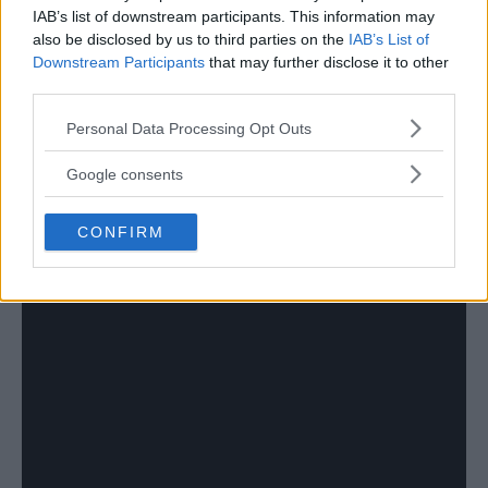
IAB’s list of downstream participants. This information may
also be disclosed by us to third parties on the
IAB’s List of
Downstream Participants
that may further disclose it to other
third parties.
Please note that this website/app uses one or more Google
Personal Data Processing Opt Outs
services and may gather and store information including but
not limited to your visit or usage behaviour. You may click to
Google consents
grant or deny consent to Google and its third-party tags to
use your data for below specified purposes in below Google
CONFIRM
consent section.