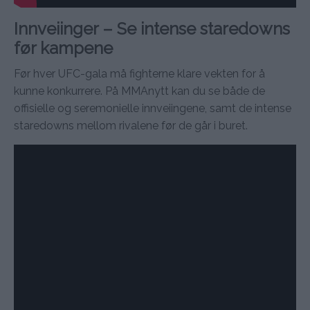
Innveiinger – Se intense staredowns
før kampene
Før hver UFC-gala må fighterne klare vekten for å
kunne konkurrere. På MMAnytt kan du se både de
offisielle og seremonielle innveiingene, samt de intense
staredowns mellom rivalene før de går i buret.