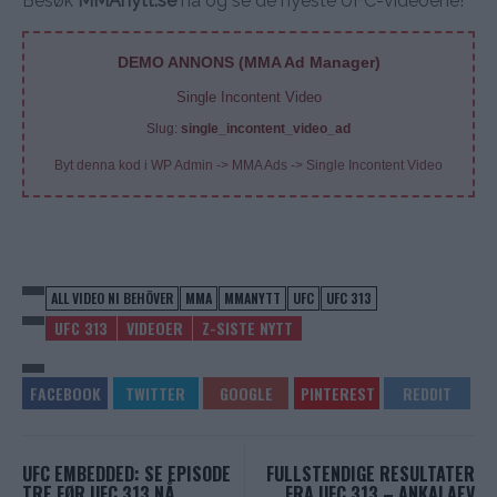
Besøk
MMAnytt.se
nå og se de nyeste UFC-videoene!
DEMO ANNONS (MMA Ad Manager)
Single Incontent Video
Slug:
single_incontent_video_ad
Byt denna kod i WP Admin -> MMA Ads -> Single Incontent Video
ALL VIDEO NI BEHÖVER
MMA
MMANYTT
UFC
UFC 313
UFC 313
VIDEOER
Z-SISTE NYTT
UFC EMBEDDED: SE EPISODE
FULLSTENDIGE RESULTATER
TRE FØR UFC 313 NÅ
FRA UFC 313 – ANKALAEV