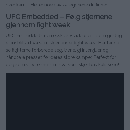
hver kamp. Her er noen av kategoriene du finner:
UFC Embedded – Følg stjernene
gjennom fight week
UFC Embedded er en eksklusiv videoserie som gir deg
et innblikk i hva som skjer under fight week. Her får du
se fighterne forberede seg, trene, gi intervjuer og
håndtere presset før deres store kamper. Perfekt for
deg som vil vite mer om hva som skjer bak kulissene!