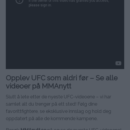
Opplev UFC som aldri før – Se alle
videoer på MMAnytt
Slutt å lete etter de nyeste UFC-videoene – vi har
samlet alt du trenger på ett sted! Følg dine
favorittfightere, se eksklusive innslag og hold deg
oppdatert på alle de kommende kampene.