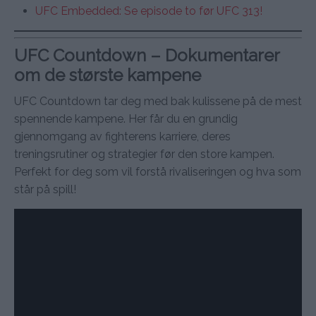
UFC Embedded: Se episode to før UFC 313!
UFC Countdown – Dokumentarer
om de største kampene
UFC Countdown tar deg med bak kulissene på de mest
spennende kampene. Her får du en grundig
gjennomgang av fighterens karriere, deres
treningsrutiner og strategier før den store kampen.
Perfekt for deg som vil forstå rivaliseringen og hva som
står på spill!