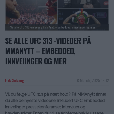
Se alle UFC 313 -videoer på MMAnytt – Embedded, innveiinger og mer
SE ALLE UFC 313 -VIDEOER PÅ
MMANYTT – EMBEDDED,
INNVEIINGER OG MER
Erik Solvang
8 March, 2025 18:12
Vil du følge UFC 313 på nært hold? På MMAnytt finner
du alle de nyeste videoene, inkludert UFC Embedded,
innveiinger, pressekonferanser, intervjuer og
høydepunkter. Enten du vil se fighterne bak kulissene