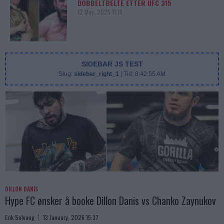
DOBBELTBELTE ETTER UFC 315
12 May, 2025 11:19
SIDEBAR JS TEST
Slug:
sidebar_right_1
| Tid:
8:42:55 AM
DILLON DANIS
Hype FC ønsker å booke Dillon Danis vs Chanko Zaynukov
Erik Solvang
13 January, 2026 15:37