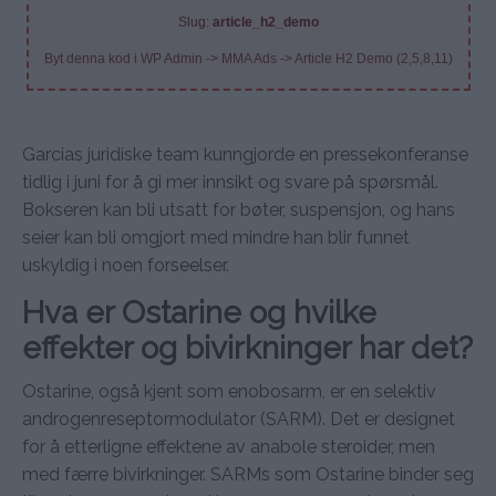
Slug:
article_h2_demo
Byt denna kod i WP Admin -> MMA Ads -> Article H2 Demo (2,5,8,11)
Garcias juridiske team kunngjorde en pressekonferanse
tidlig i juni for å gi mer innsikt og svare på spørsmål.
Bokseren kan bli utsatt for bøter, suspensjon, og hans
seier kan bli omgjort med mindre han blir funnet
uskyldig i noen forseelser.
Hva er Ostarine og hvilke
effekter og bivirkninger har det?
Ostarine, også kjent som enobosarm, er en selektiv
androgenreseptormodulator (SARM). Det er designet
for å etterligne effektene av anabole steroider, men
med færre bivirkninger. SARMs som Ostarine binder seg