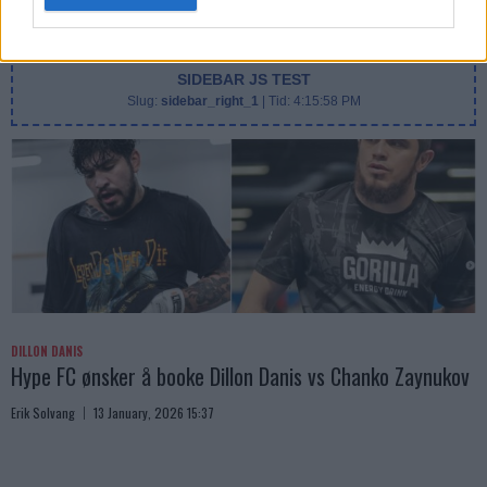
SIDEBAR JS TEST
Slug:
sidebar_right_1
| Tid:
4:15:58 PM
DILLON DANIS
Hype FC ønsker å booke Dillon Danis vs Chanko Zaynukov
Erik Solvang
13 January, 2026 15:37