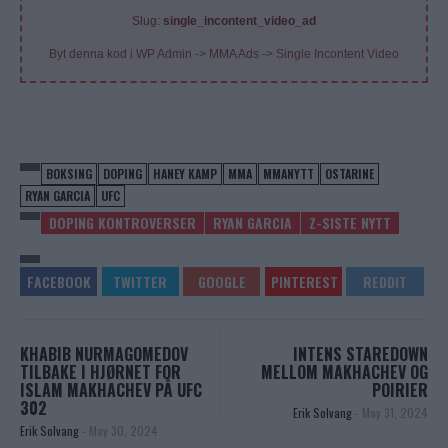
Slug:
single_incontent_video_ad
Byt denna kod i WP Admin -> MMA Ads -> Single Incontent Video
BOKSING
DOPING
HANEY KAMP
MMA
MMANYTT
OSTARINE
RYAN GARCIA
UFC
DOPING KONTROVERSER
RYAN GARCIA
Z-SISTE NYTT
KHABIB NURMAGOMEDOV
INTENS STAREDOWN
TILBAKE I HJØRNET FOR
MELLOM MAKHACHEV OG
ISLAM MAKHACHEV PÅ UFC
POIRIER
302
Erik Solvang
-
May 31, 2024
Erik Solvang
-
May 30, 2024