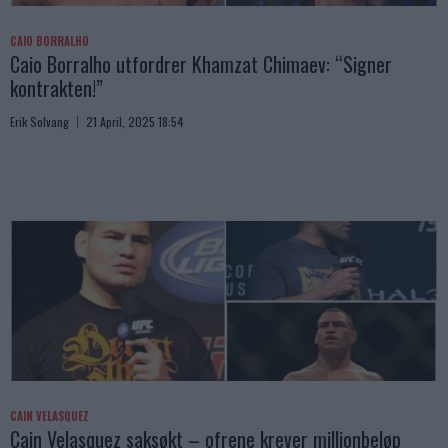
CAIO BORRALHO
Caio Borralho utfordrer Khamzat Chimaev: “Signer
kontrakten!”
Erik Solvang
21 April, 2025 18:54
CAIN VELASQUEZ
Cain Velasquez saksøkt – ofrene krever millionbeløp