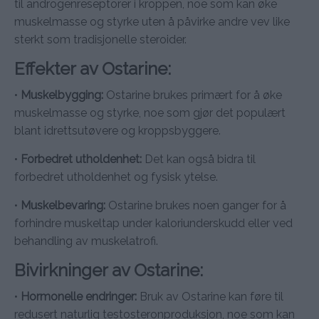
til androgenreseptorer i kroppen, noe som kan øke
muskelmasse og styrke uten å påvirke andre vev like
sterkt som tradisjonelle steroider.
Effekter av Ostarine:
•
Muskelbygging:
Ostarine brukes primært for å øke
muskelmasse og styrke, noe som gjør det populært
blant idrettsutøvere og kroppsbyggere.
•
Forbedret utholdenhet:
Det kan også bidra til
forbedret utholdenhet og fysisk ytelse.
•
Muskelbevaring:
Ostarine brukes noen ganger for å
forhindre muskeltap under kaloriunderskudd eller ved
behandling av muskelatrofi.
Bivirkninger av Ostarine:
•
Hormonelle endringer:
Bruk av Ostarine kan føre til
redusert naturlig testosteronproduksjon, noe som kan