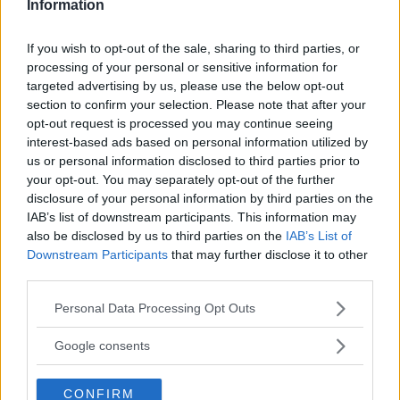
Information
13 January, 2026 11:02
If you wish to opt-out of the sale, sharing to third parties, or
processing of your personal or sensitive information for
targeted advertising by us, please use the below opt-out
UFC
LEKKEDE UFC?MELDINGER AVSLØRER
section to confirm your selection. Please note that after your
SPILLET BAK KULISSENE
opt-out request is processed you may continue seeing
12 January, 2026 18:40
interest-based ads based on personal information utilized by
us or personal information disclosed to third parties prior to
your opt-out. You may separately opt-out of the further
disclosure of your personal information by third parties on the
ALEX PEREIRA
IAB’s list of downstream participants. This information may
KHAMZAT CHIMAEV UTFORDRER ALEX
PEREIRA
also be disclosed by us to third parties on the
IAB’s List of
12 January, 2026 13:23
Downstream Participants
that may further disclose it to other
third parties.
Please note that this website/app uses one or more Google
Personal Data Processing Opt Outs
services and may gather and store information including but
ISLAM MAKHACHEV
ISLAM MAKHACHEV JAKTER
not limited to your visit or usage behaviour. You may click to
Google consents
DOBBELTBELTE ETTER UFC 315
grant or deny consent to Google and its third-party tags to
12 May, 2025 11:19
use your data for below specified purposes in below Google
CONFIRM
consent section.