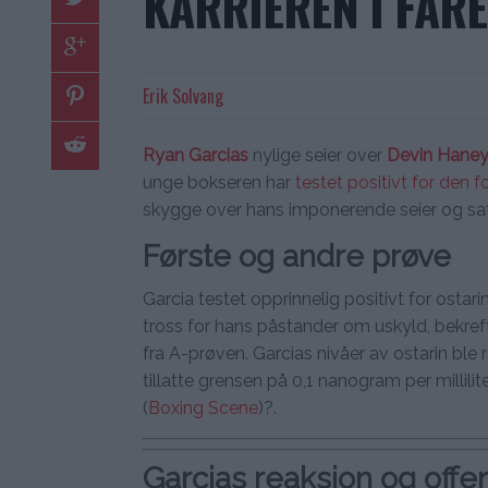
KARRIEREN I FARE
Erik Solvang
Ryan Garcias
nylige seier over
Devin Hane
unge bokseren har
testet positivt for den 
skygge over hans imponerende seier og satt k
Første og andre prøve
Garcia testet opprinnelig positivt for ostari
tross for hans påstander om uskyld, bekref
fra A-prøven. Garcias nivåer av ostarin ble 
tillatte grensen på 0,1 nanogram per millilit
(
Boxing Scene
)?.
Garcias reaksjon og offen