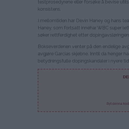
testprosedyrene eller forsøke å bevise utils
konsistens.
I mellomtiden har Devin Haney og hans te
Haney, som fortsatt innehar WBC super lettv
søker rettferdighet etter dopingavsløringen
Bokseverdenen venter på den endelige avg
avgjøre Garcias skjebne. Inntil da henger ha
betydningsfulle dopingskandaler i nyere tid
DE
Byt denna kod