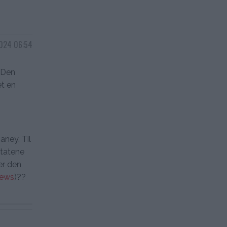
024 06:54
 Den
et en
aney. Til
ltatene
er den
News
)??