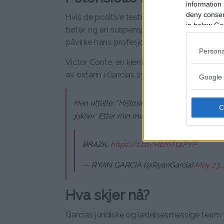
information 
deny consent
Hvis de positive testresultatene oppretthold
in below Go
bøter og en suspensjon. Viktigere er at hans
påvirke hans profesjonelle rekord og fremt
Persona
Victor Conte, en kjent figur i antidopingv
av ostarin i Garcias system indikerer betyde
Google 
Han uttalte: “Historien med B-prøvetesting e
jukser.’ Etter min mening testet han positiv
BRAZIL
https://t.co/H6f6TQlPYP
— RYAN GARCIA (@RyanGarcia)
May 23,
Hva skjer nå?
Garcias juridiske og ledelsesmessige team vi