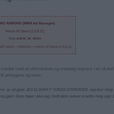
MO ANNONS (MMA Ad Manager)
Article H2 Demo (2,5,8,11)
Slug:
article_h2_demo
 WP Admin -> MMA Ads -> Article H2 Demo (2,5,8,11)
e medier med en utfordrende og merkelig respons. I et nå slet
til anklagene og skrev:
er, bror. Ja, så glad. JEG ELSKER F**KINGS STEROIDER. Jeg bryr meg 
ng igjen. Dere taper, ikke jeg, fordi dere prøver å sette meg opp. 