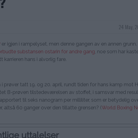
?
24 May, 2
y
er igjen i rampelyset, men denne gangen av en annen grunn.
forbudte substansen ostarin for andre gang
, noe som har kast
arrieren hans i alvorlig fare.
n i prøver tatt 19. og 20. april, rundt tiden for hans kamp mot H
tet B-prøven tilstedeværelsen av stoffet, i samsvar med resu
rapportert til seks nanogram per milliliter, som er betydelig ov
er, altså 60 ganger over den tillatte grensen? (
World Boxing 
tlige uttalelser