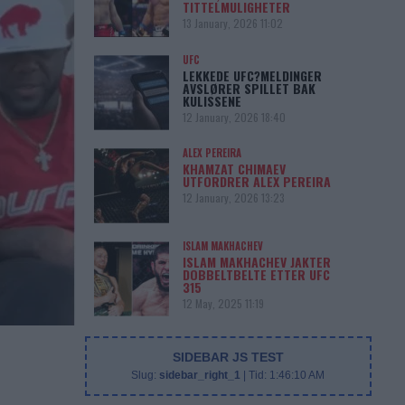
TITTELMULIGHETER
13 January, 2026 11:02
UFC
LEKKEDE UFC?MELDINGER
AVSLØRER SPILLET BAK
KULISSENE
12 January, 2026 18:40
ALEX PEREIRA
KHAMZAT CHIMAEV
UTFORDRER ALEX PEREIRA
12 January, 2026 13:23
ISLAM MAKHACHEV
ISLAM MAKHACHEV JAKTER
DOBBELTBELTE ETTER UFC
315
12 May, 2025 11:19
SIDEBAR JS TEST
Slug:
sidebar_right_1
| Tid:
1:46:10 AM