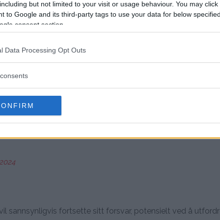
including but not limited to your visit or usage behaviour. You may click 
 to Google and its third-party tags to use your data for below specifi
es, står Garcia overfor alvorlige konsekvenser, inkludert pote
ogle consent section.
 seier over Haney kan bli omgjort til en no-contest, noe som v
idige muligheter innen sporten betydelig??.
l Data Processing Opt Outs
erdenen, kommenterte situasjonen og understreket at de høye 
lig bruk fremfor tilfeldig kontaminering.
consents
r 99 % bekreftelse av A. Så Ryan Garcia hevder, ‘Alle vet at jeg i
CONFIRM
t, og nå må han bevise at det ikke var intensjon om å jukse”?
 2024
l sannsynligvis fortsette sitt forsvar, potensielt ved å utford