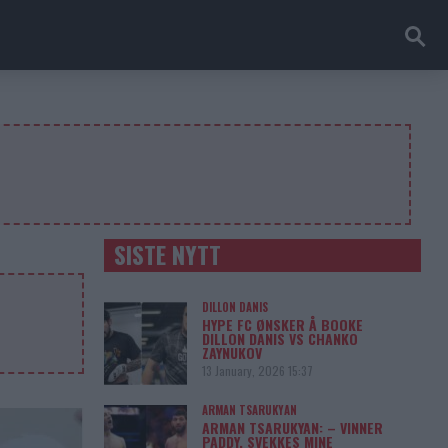
SISTE NYTT
DILLON DANIS
HYPE FC ØNSKER Å BOOKE
DILLON DANIS VS CHANKO
ZAYNUKOV
13 January, 2026 15:37
ARMAN TSARUKYAN
ARMAN TSARUKYAN: – VINNER
PADDY, SVEKKES MINE