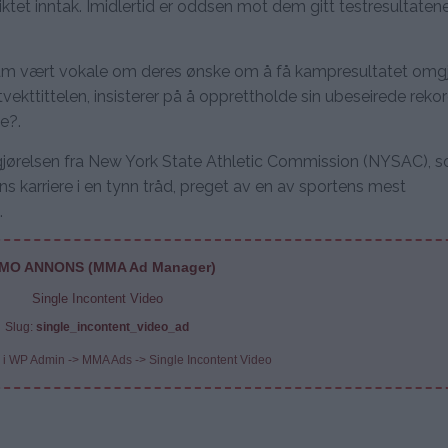
iktet inntak. Imidlertid er oddsen mot dem gitt testresultaten
am vært vokale om deres ønske om å få kampresultatet omgj
ekttittelen, insisterer på å opprettholde sin ubeseirede reko
e?.
jørelsen fra New York State Athletic Commission (NYSAC), s
ns karriere i en tynn tråd, preget av en av sportens mest
.
MO ANNONS (MMA Ad Manager)
Single Incontent Video
Slug:
single_incontent_video_ad
 i WP Admin -> MMA Ads -> Single Incontent Video