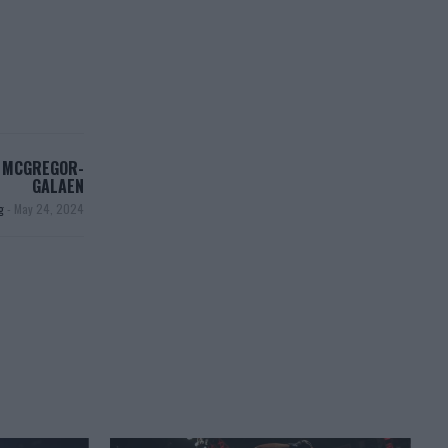
Å MCGREGOR-
GALAEN
ng
-
May 24, 2024