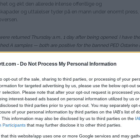
t og økt den allerede intense offentlige og
apader og uttalelser tyder på en mann under enormt press, 
oversen.
ere returned Thursday a.m., 1 day after being opened. I have the
hed A samples — both are positive for the banned PED Ostarine r
ght.
#boxing
tt.com -
Do Not Process My Personal Information
to opt-out of the sale, sharing to third parties, or processing of your per
formation for targeted advertising by us, please use the below opt-out s
r selection. Please note that after your opt-out request is processed y
JEMME: “JEG VIL IKKE AT HAN SKAL BLI HOMOFIL”
eing interest-based ads based on personal information utilized by us or
disclosed to third parties prior to your opt-out. You may separately opt-
ERNENS HUS I BISARR HENDELSE
losure of your personal information by third parties on the IAB’s list of
. This information may also be disclosed by us to third parties on the
IA
MED MESTER: “JEG HAR MOTIVERT HAM&#…
Participants
that may further disclose it to other third parties.
r
 that this website/app uses one or more Google services and may gath