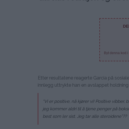
DE
Byt denna kod i
Etter resultatene reagerte Garcia på sosial
innlegg uttrykte han en avslappet holdning 
“Vi er positive, nå kjører vi! Positive vibb
jeg kommer aldri til å tjene penger på boksi
best som ler sist. Jeg tar alle steroidene”??