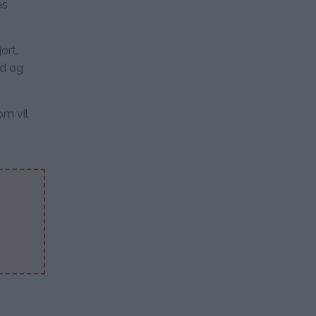
es
ort.
rd og
om vil