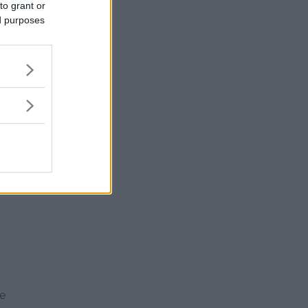
to grant or
ed purposes
nsielle
il
nivåene
kke
re