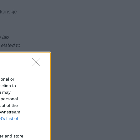
kanskje
 lab
elated to
sonal or
ection to
ou may
 personal
out of the
 downstream
B’s List of
er and store