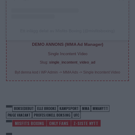
Ett inlägg delat av Misfits Boxing (@misfitsboxing)
DEMO ANNONS (MMA Ad Manager)
Single Incontent Video
Slug:
single_incontent_video_ad
Byt denna kod i WP Admin -> MMA Ads -> Single Incontent Video
BOKSEDEBUT
ELLE BROOKE
KAMPSPORT
MMA
MMANYTT
PAIGE VANZANT
PROFESJONELL BOKSING
UFC
MISFITS BOXING
ONLY FANS
Z-SISTE NYTT