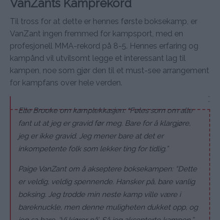
VanZants Kamprekord
Til tross for at dette er hennes første boksekamp, er
VanZant ingen fremmed for kampsport, med en
profesjonell MMA-rekord på 8-5. Hennes erfaring og
kampånd vil utvilsomt legge et interessant lag til
kampen, noe som gjør den til et must-see arrangement
for kampfans over hele verden.
Elle Brooke om kamplekkasjen: “Føles som om alle
fant ut at jeg er gravid før meg. Bare for å klargjøre,
jeg er ikke gravid. Jeg mener bare at det er
inkompetente folk som lekker ting for tidlig.”
Paige VanZant om å akseptere boksekampen: “Dette
er veldig, veldig spennende. Hansker på, bare vanlig
boksing. Jeg trodde min neste kamp ville være i
bareknuckle, men denne muligheten dukket opp, og
jeg sa bare, ‘Vi kjører på’. Så jeg aksepterte kampen.”