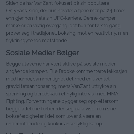
Siden da har VanZant fokusert på sin populære
OnlyFans-side, der hun hevder å tjene mer på 24 timer
enn gjennom hele sin UFC-karriere. Denne kampen
markerer en viktig overgang idet hun for første gang
prøver seg i tradisjonell boksing, mot en relativt ny, men
fryktinngytende motstander.
Sosiale Medier Bølger
Begge utøverne har vært aktive på sosiale medier
angående kampen. Elle Brooke kommenterte lekkasjen
med humor, sammenlignet det med en uventet
graviditetsannonsering, mens VanZant uttrykte sin
spenning og beredskap i et nylig intervju med MMA
Fighting. Forventningene bygger seg opp ettersom
begge atletene forbereder seg på å vise frem sine
bokseferdigheter i det som lover å være en
underholdende og konkurransedyktig kamp.