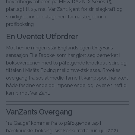
hovedbegivenheten på MF & DAZN: X Series 15,
planlagt til 25. mai. VanZant, kjent for sin slagkraft og
smidighet inne i oktagonen, tar nå steget inn i
proffboksing.
En Uventet Utfordrer
Mot henne i ringen står Englands egen OnlyFans-
sensasjon Elle Brooke, som har gjort seg bemerket i
bokseverdenen med to påfølgende knockout-seire og
tittelen i Misfits Boxing mellomvektsklasse. Brookes
overgang fra sosial medie-fame til kampsport har vært
både fascinerende og imponerende, og lover en heftig
kamp mot VanZant.
VanZants Overgang
“12 Gauge” kommer fra to påfølgende tap i
bareknuckle-boksing, sist konkurrerte hun i juli 2021.