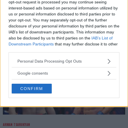
opt-out request is processed you may continue seeing
interest-based ads based on personal information utilized by
us or personal information disclosed to third parties prior to
DILLON DANIS
your opt-out. You may separately opt-out of the further
Hype FC ønsker å booke Dillon Danis vs Chanko Zaynukov
disclosure of your personal information by third parties on the
IAB’s list of downstream participants. This information may
Erik Solvang
13 January, 2026 15:37
also be disclosed by us to third parties on the
IAB’s List of
Downstream Participants
that may further disclose it to other
third parties.
Please note that this website/app uses one or more Google
Personal Data Processing Opt Outs
services and may gather and store information including but
not limited to your visit or usage behaviour. You may click to
Google consents
grant or deny consent to Google and its third-party tags to
use your data for below specified purposes in below Google
CONFIRM
consent section.
ARMAN TSARUKYAN