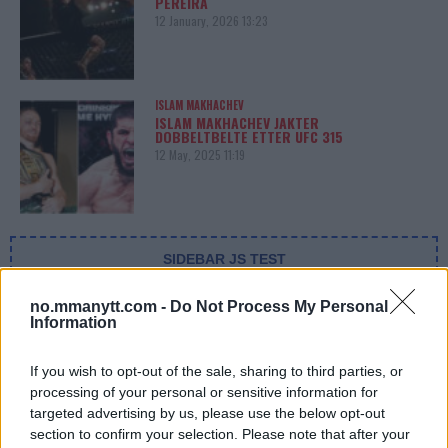
PEREIRA
12 January, 2026 13:23
ISLAM MAKHACHEV
ISLAM MAKHACHEV JAKTER
DOBBELTBELTE ETTER UFC 315
12 May, 2025 11:19
SIDEBAR JS TEST
Slug:
sidebar_right_1
| Tid:
8:12:25 PM
no.mmanytt.com -
Do Not Process My Personal
Information
If you wish to opt-out of the sale, sharing to third parties, or
processing of your personal or sensitive information for
targeted advertising by us, please use the below opt-out
section to confirm your selection. Please note that after your