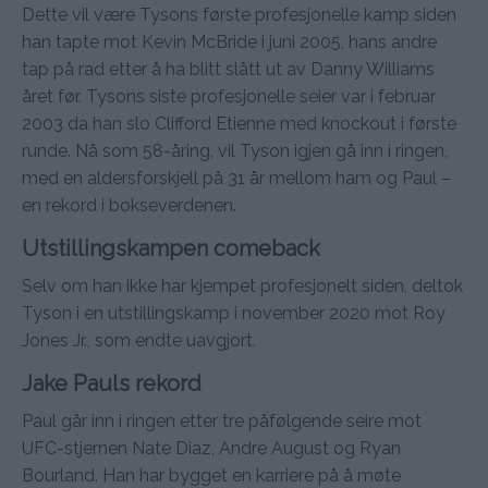
Dette vil være Tysons første profesjonelle kamp siden
han tapte mot Kevin McBride i juni 2005, hans andre
tap på rad etter å ha blitt slått ut av Danny Williams
året før. Tysons siste profesjonelle seier var i februar
2003 da han slo Clifford Etienne med knockout i første
runde. Nå som 58-åring, vil Tyson igjen gå inn i ringen,
med en aldersforskjell på 31 år mellom ham og Paul –
en rekord i bokseverdenen.
Utstillingskampen comeback
Selv om han ikke har kjempet profesjonelt siden, deltok
Tyson i en utstillingskamp i november 2020 mot Roy
Jones Jr., som endte uavgjort.
Jake Pauls rekord
Paul går inn i ringen etter tre påfølgende seire mot
UFC-stjernen Nate Diaz, Andre August og Ryan
Bourland. Han har bygget en karriere på å møte