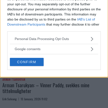
Erik Solvang
13 January, 2026 15:37
your opt-out. You may separately opt-out of the further
disclosure of your personal information by third parties on the
IAB’s list of downstream participants. This information may
also be disclosed by us to third parties on the
IAB’s List of
Downstream Participants
that may further disclose it to other
third parties.
Please note that this website/app uses one or more Google
Personal Data Processing Opt Outs
services and may gather and store information including but
not limited to your visit or usage behaviour. You may click to
Google consents
grant or deny consent to Google and its third-party tags to
use your data for below specified purposes in below Google
CONFIRM
consent section.
ARMAN TSARUKYAN
Arman Tsarukyan: – Vinner Paddy, svekkes mine
tittelmuligheter
Erik Solvang
13 January, 2026 11:02