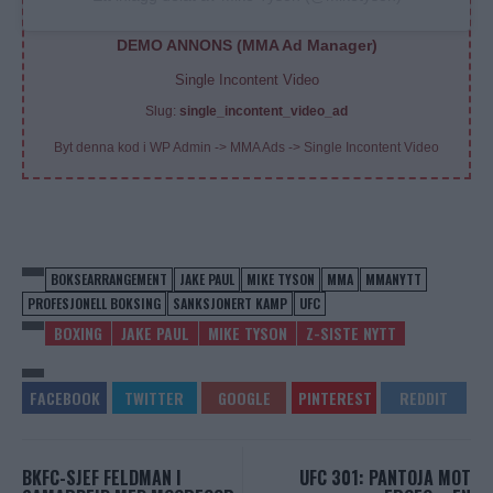
DEMO ANNONS (MMA Ad Manager)
Single Incontent Video
Slug:
single_incontent_video_ad
Byt denna kod i WP Admin -> MMA Ads -> Single Incontent Video
BOKSEARRANGEMENT
JAKE PAUL
MIKE TYSON
MMA
MMANYTT
PROFESJONELL BOKSING
SANKSJONERT KAMP
UFC
BOXING
JAKE PAUL
MIKE TYSON
Z-SISTE NYTT
BKFC-SJEF FELDMAN I
UFC 301: PANTOJA MOT