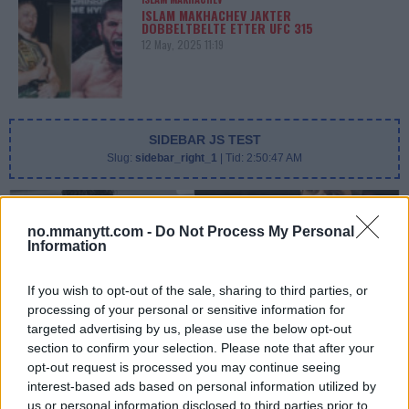
ISLAM MAKHACHEV JAKTER
DOBBELTBELTE ETTER UFC 315
12 May, 2025 11:19
SIDEBAR JS TEST
Slug:
sidebar_right_1
| Tid:
2:50:47 AM
no.mmanytt.com -
Do Not Process My Personal
Information
If you wish to opt-out of the sale, sharing to third parties, or
processing of your personal or sensitive information for
targeted advertising by us, please use the below opt-out
section to confirm your selection. Please note that after your
opt-out request is processed you may continue seeing
DILLON DANIS
Hype FC ønsker å booke Dillon Danis vs Chanko Zaynukov
interest-based ads based on personal information utilized by
us or personal information disclosed to third parties prior to