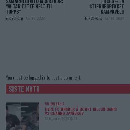
SAMARBEID MED MCGREGOR:
ERCEG – EN
“VI TAR DETTE HELT TIL
STJERNESPEKKET
TOPPS”
KAMPKVELD
Erik Solvang
-
Apr 29, 2024
Erik Solvang
-
Apr 30, 2024
You must be
logged in
to post a comment.
SISTE NYTT
DILLON DANIS
HYPE FC ØNSKER Å BOOKE DILLON DANIS
VS CHANKO ZAYNUKOV
13 January, 2026 15:37