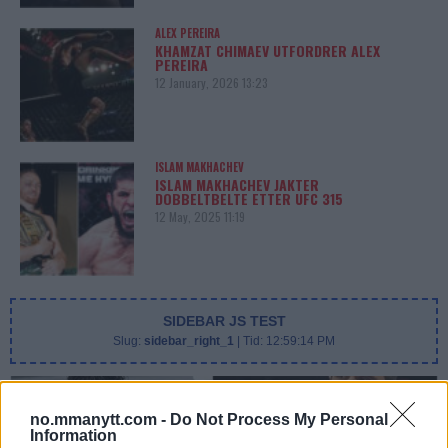
ALEX PEREIRA
KHAMZAT CHIMAEV UTFORDRER ALEX
PEREIRA
12 January, 2026 13:23
ISLAM MAKHACHEV
ISLAM MAKHACHEV JAKTER
DOBBELTBELTE ETTER UFC 315
12 May, 2025 11:19
SIDEBAR JS TEST
Slug:
sidebar_right_1
| Tid:
12:59:14 PM
no.mmanytt.com -
Do Not Process My Personal
Information