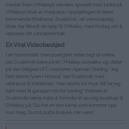
mester Sean O’Malley’s velvære, spesielt med tanke på
O’Malleys bruk av marijuana i oppkjøringen til deres
kommende tittelkamp. Dvalishvili, i et vennskapelig
tiltak, har tilbudt sin hjelp til O’Malley, med forslag om å
redusere sitt cannabisinntak.
En Viral Videobeskjed
I en humoristisk, men poengtert video lagt ut online,
ses Dvalishvili bære på en O’Malley-lookalike, og støter
på den tidligere UFC-mesteren Aljamain Sterling. “Jeg
fant denne fyren i Arizona,” sier Dvalishvili, med
referanse til imitatoren. “Han røykte for mye. Nå tar jeg
ham med til garasjen min for trening.” Videoen er
Dvalishvilis lekne måte å formidle et alvorlig budskap til
O’Malley på: “Du har en stor kamp som kommer opp
mot meg. Du må slutte å røyke, min venn.”