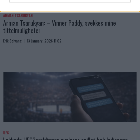
ARMAN TSARUKYAN
Arman Tsarukyan: – Vinner Paddy, svekkes mine
tittelmuligheter
Erik Solvang
13 January, 2026 11:02
UFC