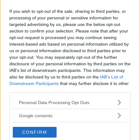
If you wish to opt-out of the sale, sharing to third parties, or
processing of your personal or sensitive information for
targeted advertising by us, please use the below opt-out
section to confirm your selection. Please note that after your
opt-out request is processed you may continue seeing
DILLON DANIS
Hype FC ønsker å booke Dillon Danis vs Chanko Zaynukov
interest-based ads based on personal information utilized by
us or personal information disclosed to third parties prior to
Erik Solvang
13 January, 2026 15:37
your opt-out. You may separately opt-out of the further
disclosure of your personal information by third parties on the
IAB’s list of downstream participants. This information may
also be disclosed by us to third parties on the
IAB’s List of
Downstream Participants
that may further disclose it to other
third parties.
Please note that this website/app uses one or more Google
Personal Data Processing Opt Outs
services and may gather and store information including but
not limited to your visit or usage behaviour. You may click to
Google consents
grant or deny consent to Google and its third-party tags to
use your data for below specified purposes in below Google
CONFIRM
consent section.