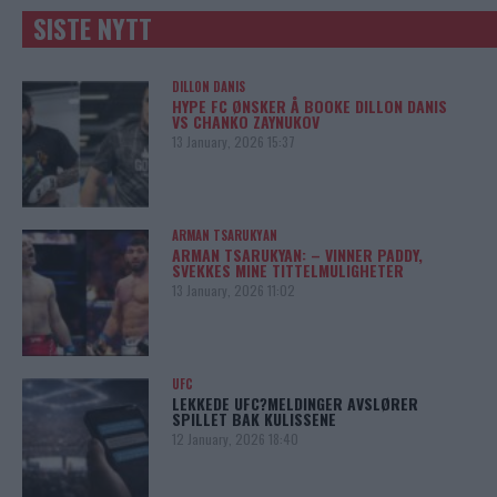
SISTE NYTT
DILLON DANIS
HYPE FC ØNSKER Å BOOKE DILLON DANIS
VS CHANKO ZAYNUKOV
13 January, 2026 15:37
ARMAN TSARUKYAN
ARMAN TSARUKYAN: – VINNER PADDY,
SVEKKES MINE TITTELMULIGHETER
13 January, 2026 11:02
UFC
LEKKEDE UFC?MELDINGER AVSLØRER
SPILLET BAK KULISSENE
12 January, 2026 18:40