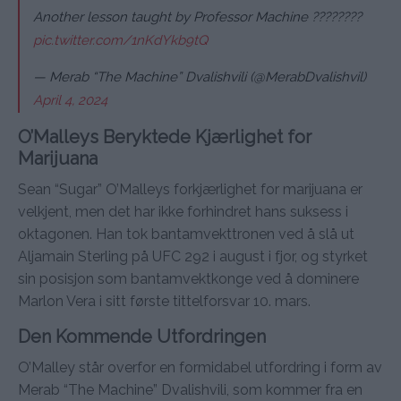
Another lesson taught by Professor Machine ????????
pic.twitter.com/1nKdYkb9tQ
— Merab “The Machine” Dvalishvili (@MerabDvalishvil)
April 4, 2024
O’Malleys Beryktede Kjærlighet for
Marijuana
Sean “Sugar” O’Malleys forkjærlighet for marijuana er
velkjent, men det har ikke forhindret hans suksess i
oktagonen. Han tok bantamvekttronen ved å slå ut
Aljamain Sterling på UFC 292 i august i fjor, og styrket
sin posisjon som bantamvektkonge ved å dominere
Marlon Vera i sitt første tittelforsvar 10. mars.
Den Kommende Utfordringen
O’Malley står overfor en formidabel utfordring i form av
Merab “The Machine” Dvalishvili, som kommer fra en