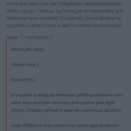
dominant seier over den tidligere to-divisjonsmesteren
Henry Cejudo i februar, og forlenget sin seiersrekke til ti.
Denne kampen markerer Dvalishvilis første tittelkamp,
og setter scenen for en svært forventet konfrontasjon.
[table “1” not found /]
March 9th, 2024
Marlon Vera 2
Record 18-1
In a stylish striking performance befitting someone who
wore blue and pink cornrows and custom pink fight
shorts, O'Malley defeated Vera via unanimous decision.
Sean O’Malley’s only career loss came against Marlon