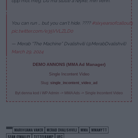
opp mot meg. Du må slutte å røyke, min venn.”
You can run … but you can't hide. ????
#sixyearsofcallouts
pic.twitter.com/e35VVLZLD0
— Merab “The Machine” Dvalishvili (@MerabDvalishvil)
March 29, 2024
DEMO ANNONS (MMA Ad Manager)
Single Incontent Video
Slug:
single_incontent_video_ad
Byt denna kod i WP Admin -> MMA Ads -> Single Incontent Video
MARIHUANA VANER
MERAB DVALISHVILI
MMA
MMANYTT
SEAN O'MALLEY
TITTELKAMP
UFC