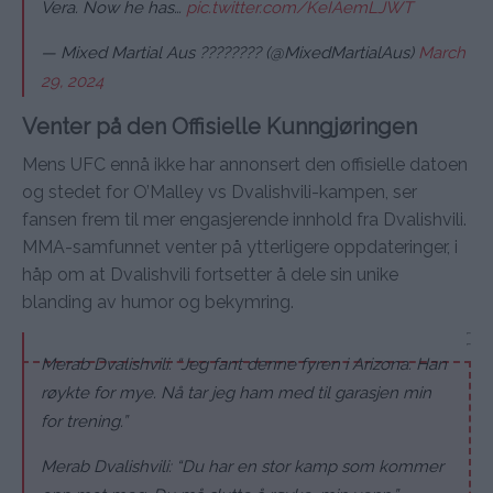
Vera. Now he has…
pic.twitter.com/KeIAemLJWT
— Mixed Martial Aus ???????? (@MixedMartialAus)
March
29, 2024
Venter på den Offisielle Kunngjøringen
Mens UFC ennå ikke har annonsert den offisielle datoen
og stedet for O’Malley vs Dvalishvili-kampen, ser
fansen frem til mer engasjerende innhold fra Dvalishvili.
MMA-samfunnet venter på ytterligere oppdateringer, i
håp om at Dvalishvili fortsetter å dele sin unike
blanding av humor og bekymring.
Merab Dvalishvili: “Jeg fant denne fyren i Arizona. Han
røykte for mye. Nå tar jeg ham med til garasjen min
for trening.”
Merab Dvalishvili: “Du har en stor kamp som kommer