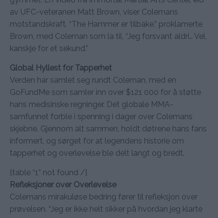
av UFC-veteranen Matt Brown, viser Colemans
motstandskraft. “The Hammer er tilbake,” proklamerte
Brown, med Coleman som la til, “Jeg forsvant aldri… Vel,
kanskje for et sekund.”
Global Hyllest for Tapperhet
Verden har samlet seg rundt Coleman, med en
GoFundMe som samler inn over $121 000 for å støtte
hans medisinske regninger. Det globale MMA-
samfunnet forble i spenning i dager over Colemans
skjebne. Gjennom alt sammen, holdt døtrene hans fans
informert, og sørget for at legendens historie om
tapperhet og overlevelse ble delt langt og bredt.
[table “1” not found /]
Refleksjoner over Overlevelse
Colemans mirakuløse bedring fører til refleksjon over
prøvelsen. “Jeg er ikke helt sikker på hvordan jeg klarte