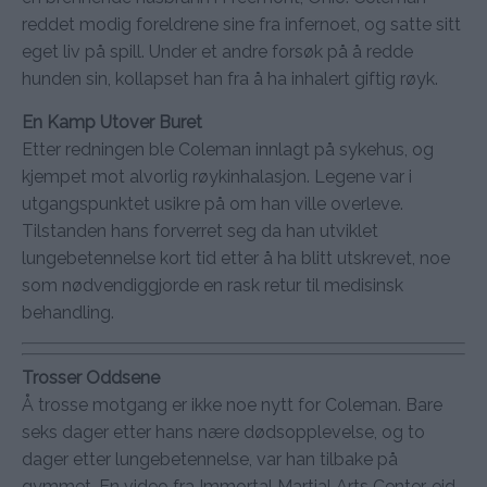
reddet modig foreldrene sine fra infernoet, og satte sitt
eget liv på spill. Under et andre forsøk på å redde
hunden sin, kollapset han fra å ha inhalert giftig røyk.
En Kamp Utover Buret
Etter redningen ble Coleman innlagt på sykehus, og
kjempet mot alvorlig røykinhalasjon. Legene var i
utgangspunktet usikre på om han ville overleve.
Tilstanden hans forverret seg da han utviklet
lungebetennelse kort tid etter å ha blitt utskrevet, noe
som nødvendiggjorde en rask retur til medisinsk
behandling.
Trosser Oddsene
Å trosse motgang er ikke noe nytt for Coleman. Bare
seks dager etter hans nære dødsopplevelse, og to
dager etter lungebetennelse, var han tilbake på
gymmet. En video fra Immortal Martial Arts Center, eid