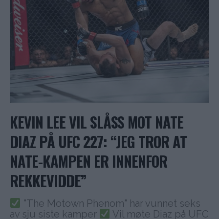
KEVIN LEE VIL SLÅSS MOT NATE
DIAZ PÅ UFC 227: “JEG TROR AT
NATE-KAMPEN ER INNENFOR
REKKEVIDDE”
"The Motown Phenom" har vunnet seks
av sju siste kamper
Vil møte Diaz på UFC