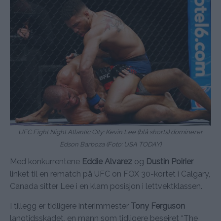
UFC Fight Night Atlantic City: Kevin Lee (blå shorts) dominerer
Edson Barboza (Foto: USA TODAY)
Med konkurrentene
Eddie Alvarez
og
Dustin Poirier
linket til en rematch på UFC on FOX 30-kortet i Calgary,
Canada sitter Lee i en klam posisjon i lettvektklassen.
I tillegg er tidligere interimmester
Tony Ferguson
langtidsskadet, en mann som tidligere beseiret “The