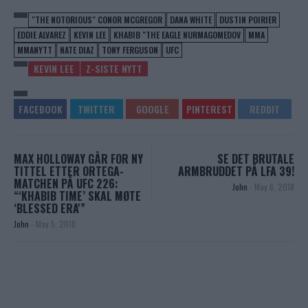
"THE NOTORIOUS" CONOR MCGREGOR
DANA WHITE
DUSTIN POIRIER
EDDIE ALVAREZ
KEVIN LEE
KHABIB "THE EAGLE NURMAGOMEDOV
MMA
MMANYTT
NATE DIAZ
TONY FERGUSON
UFC
KEVIN LEE
Z-SISTE NYTT
MAX HOLLOWAY GÅR FOR NY
SE DET BRUTALE
TITTEL ETTER ORTEGA-
ARMBRUDDET PÅ LFA 39!
MATCHEN PÅ UFC 226:
John
-
May 6, 2018
“‘KHABIB TIME’ SKAL MØTE
‘BLESSED ERA'”
John
-
May 5, 2018