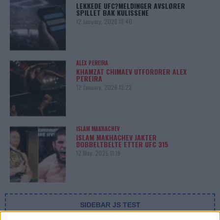
LEKKEDE UFC?MELDINGER AVSLØRER
SPILLET BAK KULISSENE
12 January, 2026 18:40
ALEX PEREIRA
KHAMZAT CHIMAEV UTFORDRER ALEX
PEREIRA
12 January, 2026 13:23
ISLAM MAKHACHEV
ISLAM MAKHACHEV JAKTER
DOBBELTBELTE ETTER UFC 315
12 May, 2025 11:19
SIDEBAR JS TEST
Slug:
sidebar_right_1
| Tid:
1:19:24 PM