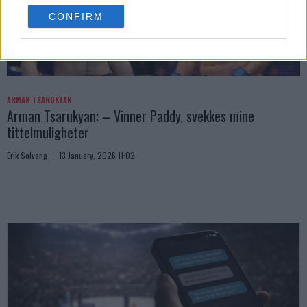
use your data for below specified purposes in below Google
CONFIRM
consent section.
ARMAN TSARUKYAN
Arman Tsarukyan: – Vinner Paddy, svekkes mine
tittelmuligheter
Erik Solvang
13 January, 2026 11:02