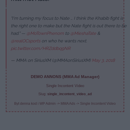
"I'm turning my focus to Nate … I think the Khabib fight is
the right one to make but the Nate fight is out there to be
had." —
@MoTownPhenom
to
@MieshaTate
&
@realOCsports
on who he wants next.
pic.twitter.com/HRZddbq9NR
— MMA on SiriusXM (@MMAonSiriusXM)
May 3, 2018
DEMO ANNONS (MMA Ad Manager)
Single Incontent Video
Slug:
single_incontent_video_ad
Byt denna kod i WP Admin -> MMA Ads -> Single Incontent Video