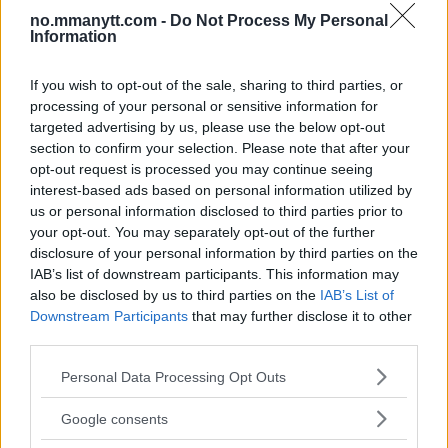
no.mmanytt.com -
Do Not Process My Personal
Information
If you wish to opt-out of the sale, sharing to third parties, or
processing of your personal or sensitive information for
targeted advertising by us, please use the below opt-out
section to confirm your selection. Please note that after your
opt-out request is processed you may continue seeing
interest-based ads based on personal information utilized by
us or personal information disclosed to third parties prior to
DILLON DANIS
your opt-out. You may separately opt-out of the further
Hype FC ønsker å booke Dillon Danis vs Chanko Zaynukov
disclosure of your personal information by third parties on the
IAB’s list of downstream participants. This information may
Erik Solvang
13 January, 2026 15:37
also be disclosed by us to third parties on the
IAB’s List of
Downstream Participants
that may further disclose it to other
third parties.
Please note that this website/app uses one or more Google
Personal Data Processing Opt Outs
services and may gather and store information including but
not limited to your visit or usage behaviour. You may click to
Google consents
grant or deny consent to Google and its third-party tags to