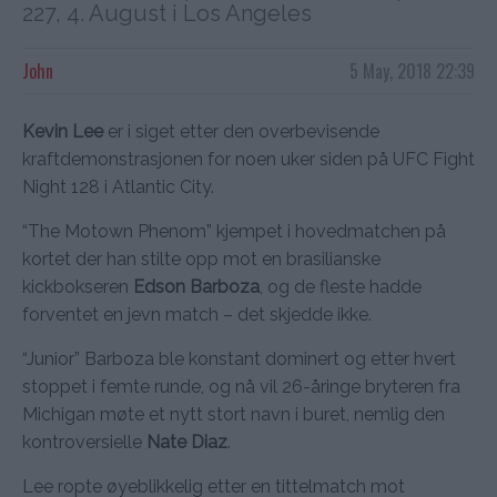
227, 4. August i Los Angeles
John
5 May, 2018 22:39
Kevin Lee
er i siget etter den overbevisende
kraftdemonstrasjonen for noen uker siden på UFC Fight
Night 128 i Atlantic City.
“The Motown Phenom” kjempet i hovedmatchen på
kortet der han stilte opp mot en brasilianske
kickbokseren
Edson Barboza
, og de fleste hadde
forventet en jevn match – det skjedde ikke.
“Junior” Barboza ble konstant dominert og etter hvert
stoppet i femte runde, og nå vil 26-åringe bryteren fra
Michigan møte et nytt stort navn i buret, nemlig den
kontroversielle
Nate Diaz
.
Lee ropte øyeblikkelig etter en tittelmatch mot