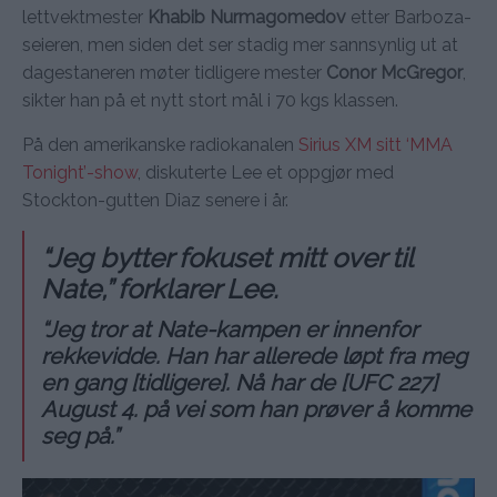
lettvektmester
Khabib Nurmagomedov
etter Barboza-
seieren, men siden det ser stadig mer sannsynlig ut at
dagestaneren møter tidligere mester
Conor McGregor
,
sikter han på et nytt stort mål i 70 kgs klassen.
På den amerikanske radiokanalen
Sirius XM sitt ‘MMA
Tonight’-show
, diskuterte Lee et oppgjør med
Stockton-gutten Diaz senere i år.
“Jeg bytter fokuset mitt over til
Nate,” forklarer Lee.
“Jeg tror at Nate-kampen er innenfor
rekkevidde. Han har allerede løpt fra meg
en gang [tidligere].
Nå har de [UFC 227]
August 4. på vei som han prøver å komme
seg på.”