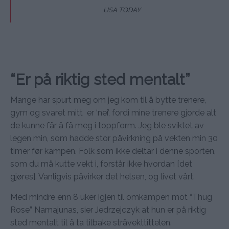
USA TODAY
“Er på riktig sted mentalt”
Mange har spurt meg om jeg kom til å bytte trenere,
gym og svaret mitt er ‘nei’, fordi mine trenere gjorde alt
de kunne får å få meg i toppform. Jeg ble sviktet av
legen min, som hadde stor påvirkning på vekten min 30
timer før kampen. Folk som ikke deltar i denne sporten,
som du må kutte vekt i, forstår ikke hvordan [det
gjøres]. Vanligvis påvirker det helsen, og livet vårt.
Med mindre enn 8 uker igjen til omkampen mot “Thug
Rose” Namajunas, sier Jedrzejczyk at hun er på riktig
sted mentalt til å ta tilbake stråvekttittelen.