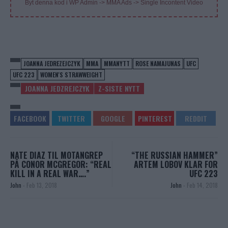
Byt denna kod i WP Admin -> MMA Ads -> Single Incontent Video
JOANNA JEDREZEJCZYK
MMA
MMANYTT
ROSE NAMAJUNAS
UFC
UFC 223
WOMEN'S STRAWWEIGHT
JOANNA JEDZREJCZYK
Z-SISTE NYTT
NATE DIAZ TIL MOTANGREP
“THE RUSSIAN HAMMER”
PÅ CONOR MCGREGOR: “REAL
ARTEM LOBOV KLAR FOR
KILL IN A REAL WAR….”
UFC 223
John
-
Feb 13, 2018
John
-
Feb 14, 2018