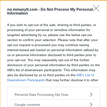
SIDEBAR JS TEST
Slug:
sidebar_right_1
| Tid:
3:07:25 PM
no.mmanytt.com -
Do Not Process My Personal
Information
If you wish to opt-out of the sale, sharing to third parties, or
processing of your personal or sensitive information for
targeted advertising by us, please use the below opt-out
section to confirm your selection. Please note that after your
opt-out request is processed you may continue seeing
interest-based ads based on personal information utilized by
us or personal information disclosed to third parties prior to
your opt-out. You may separately opt-out of the further
DILLON DANIS
disclosure of your personal information by third parties on the
Hype FC ønsker å booke Dillon Danis vs Chanko Zaynukov
IAB’s list of downstream participants. This information may
Erik Solvang
13 January, 2026 15:37
also be disclosed by us to third parties on the
IAB’s List of
Downstream Participants
that may further disclose it to other
third parties.
Please note that this website/app uses one or more Google
Personal Data Processing Opt Outs
services and may gather and store information including but
not limited to your visit or usage behaviour. You may click to
Google consents