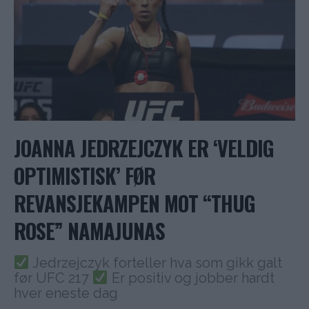
JOANNA JEDRZEJCZYK ER ‘VELDIG
OPTIMISTISK’ FØR
REVANSJEKAMPEN MOT “THUG
ROSE” NAMAJUNAS
Jedrzejczyk forteller hva som gikk galt
før UFC 217
Er positiv og jobber hardt
hver eneste dag