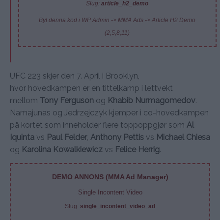
Slug:
article_h2_demo
Byt denna kod i WP Admin -> MMA Ads -> Article H2 Demo
(2,5,8,11)
UFC 223 skjer den 7. April i Brooklyn,
hvor hovedkampen er en tittelkamp i lettvekt
mellom
Tony Ferguson
og
Khabib Nurmagomedov
.
Namajunas og Jedrzejczyk kjemper i co-hovedkampen
på kortet som inneholder flere toppoppgjør som
Al
Iquinta
vs
Paul Felder
,
Anthony Pettis
vs
Michael Chiesa
og
Karolina Kowalkiewicz
vs
Felice Herrig
.
DEMO ANNONS (MMA Ad Manager)
Single Incontent Video
Slug:
single_incontent_video_ad