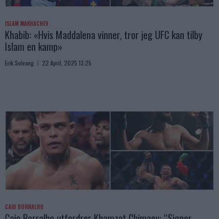
ISLAM MAKHACHEV
Khabib: «Hvis Maddalena vinner, tror jeg UFC kan tilby
Islam en kamp»
Erik Solvang
22 April, 2025 13:25
CAIO BORRALHO
Caio Borralho utfordrer Khamzat Chimaev: “Signer