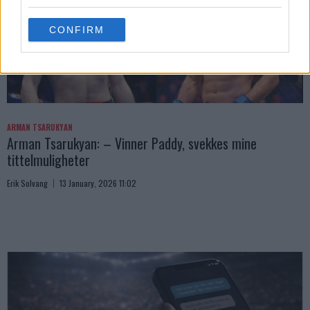
grant or deny consent to Google and its third-party tags to
use your data for below specified purposes in below Google
CONFIRM
consent section.
ARMAN TSARUKYAN
Arman Tsarukyan: – Vinner Paddy, svekkes mine
tittelmuligheter
Erik Solvang
13 January, 2026 11:02