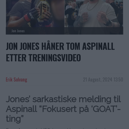
Jon Jones
JON JONES HÅNER TOM ASPINALL
ETTER TRENINGSVIDEO
Erik Solvang
21 August, 2024 13:50
Jones’ sarkastiske melding til
Aspinall “Fokusert på ‘GOAT’-
ting”