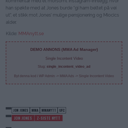
kommentar med et morsomt Instagram-innlegg, hvor
han spøkte med at Jones burde “gi ham beltet på vei
ut”, et stikk mot Jones’ mulige pensjonering og Miocics
alder.
Kilde:
MMAnytt.se
DEMO ANNONS (MMA Ad Manager)
Single Incontent Video
Slug:
single_incontent_video_ad
Byt denna kod i WP Admin -> MMA Ads -> Single Incontent Video
JON JONES
MMA
MMANYTT
UFC
JON JONES
Z-SISTE NYTT