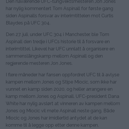
Den nåværende UFC-tungvektsmesteren Jon Jones
har nylig kommentert Tom Aspinall for første gang
siden Aspinalls forsvar av interimtittelen mot Curtis
Blaydes på UFC 304.
Den 27. juli, under UFC 304 i Manchester, ble Tom
Aspinall den tredje i UFCs historie til å forsvare en
interimtittel. Likevel har UFC unnlatt å organisere en
sammenslåingskamp mellom Aspinall og den
regjerende mesteren Jon Jones.
I flere måneder har fansen oppfordret UFC til å avlyse
kampen mellom Jones og Stipe Miocic, som ikke har
vunnet en kamp siden 2020, og heller arrangere en
kamp mellom Jones og Aspinall. UFC-president Dana
White har nylig avslørt at vinneren av kampen mellom
Jones og Miocic vil møte Aspinall neste gang. Både
Miocic og Jones har imidlertid antydet at de kan
komme til å legge opp etter denne kampen.