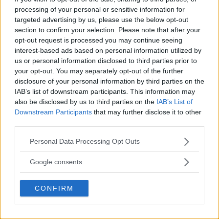
processing of your personal or sensitive information for
targeted advertising by us, please use the below opt-out
DILLON DANIS
section to confirm your selection. Please note that after your
Hype FC ønsker å booke Dillon Danis vs Chanko Zaynukov
opt-out request is processed you may continue seeing
interest-based ads based on personal information utilized by
Erik Solvang
13 January, 2026 15:37
us or personal information disclosed to third parties prior to
your opt-out. You may separately opt-out of the further
disclosure of your personal information by third parties on the
IAB’s list of downstream participants. This information may
also be disclosed by us to third parties on the
IAB’s List of
Downstream Participants
that may further disclose it to other
third parties.
Please note that this website/app uses one or more Google
Personal Data Processing Opt Outs
services and may gather and store information including but
not limited to your visit or usage behaviour. You may click to
Google consents
grant or deny consent to Google and its third-party tags to
use your data for below specified purposes in below Google
CONFIRM
consent section.
ARMAN TSARUKYAN
Arman Tsarukyan: – Vinner Paddy, svekkes mine