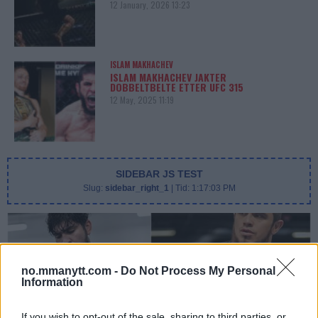
12 January, 2026 13:23
ISLAM MAKHACHEV
ISLAM MAKHACHEV JAKTER
DOBBELTBELTE ETTER UFC 315
12 May, 2025 11:19
SIDEBAR JS TEST
Slug:
sidebar_right_1
| Tid:
1:17:03 PM
no.mmanytt.com -
Do Not Process My Personal
Information
If you wish to opt-out of the sale, sharing to third parties, or