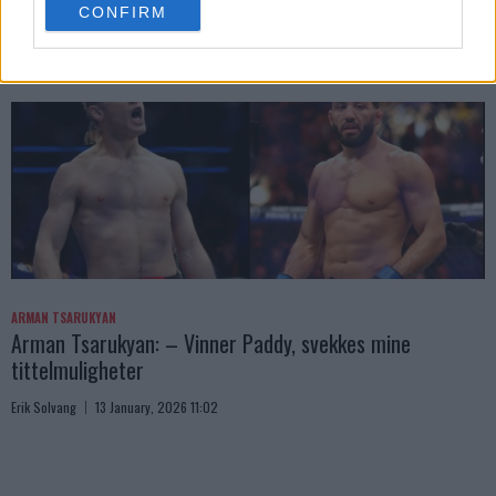
CONFIRM
consent section.
ARMAN TSARUKYAN
Arman Tsarukyan: – Vinner Paddy, svekkes mine
tittelmuligheter
Erik Solvang
13 January, 2026 11:02