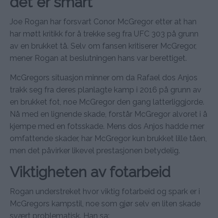
det er smart”
Joe Rogan har forsvart Conor McGregor etter at han
har møtt kritikk for å trekke seg fra UFC 303 på grunn
av en brukket tå. Selv om fansen kritiserer McGregor,
mener Rogan at beslutningen hans var berettiget.
McGregors situasjon minner om da Rafael dos Anjos
trakk seg fra deres planlagte kamp i 2016 på grunn av
en brukket fot, noe McGregor den gang latterliggjorde.
Nå med en lignende skade, forstår McGregor alvoret i å
kjempe med en fotsskade. Mens dos Anjos hadde mer
omfattende skader, har McGregor kun brukket lille tåen,
men det påvirker likevel prestasjonen betydelig.
Viktigheten av fotarbeid
Rogan understreket hvor viktig fotarbeid og spark er i
McGregors kampstil, noe som gjør selv en liten skade
svært problematisk. Han sa: