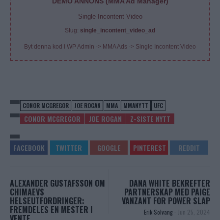
DEMO ANNONS (MMA Ad Manager)
Single Incontent Video
Slug:
single_incontent_video_ad
Byt denna kod i WP Admin -> MMA Ads -> Single Incontent Video
CONOR MCGREGOR
JOE ROGAN
MMA
MMANYTT
UFC
CONOR MCGREGOR
JOE ROGAN
Z-SISTE NYTT
ALEXANDER GUSTAFSSON OM
DANA WHITE BEKREFTER
CHIMAEVS
PARTNERSKAP MED PAIGE
HELSEUTFORDRINGER:
VANZANT FOR POWER SLAP
FREMDELES EN MESTER I
Erik Solvang
-
Jun 25, 2024
VENTE