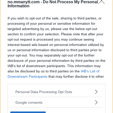
12 May, 2025 11:19
no.mmanytt.com -
Do Not Process My Personal
Information
If you wish to opt-out of the sale, sharing to third parties, or
processing of your personal or sensitive information for
SIDEBAR JS TEST
targeted advertising by us, please use the below opt-out
Slug:
sidebar_right_1
| Tid:
5:09:46 AM
section to confirm your selection. Please note that after your
opt-out request is processed you may continue seeing
interest-based ads based on personal information utilized by
us or personal information disclosed to third parties prior to
your opt-out. You may separately opt-out of the further
disclosure of your personal information by third parties on the
IAB’s list of downstream participants. This information may
also be disclosed by us to third parties on the
IAB’s List of
Downstream Participants
that may further disclose it to other
third parties.
Please note that this website/app uses one or more Google
DILLON DANIS
Personal Data Processing Opt Outs
Hype FC ønsker å booke Dillon Danis vs Chanko Zaynukov
services and may gather and store information including but
not limited to your visit or usage behaviour. You may click to
Google consents
Erik Solvang
13 January, 2026 15:37
grant or deny consent to Google and its third-party tags to
use your data for below specified purposes in below Google