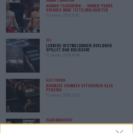
ARMAN TSARUKYAN
ARMAN TSARUKYAN: – VINNER PADDY,
SVEKKES MINE TITTELMULIGHETER
13 January, 2026 11:02
UFC
LEKKEDE UFC?MELDINGER AVSLØRER
SPILLET BAK KULISSENE
12 January, 2026 18:40
ALEX PEREIRA
KHAMZAT CHIMAEV UTFORDRER ALEX
PEREIRA
12 January, 2026 13:23
ISLAM MAKHACHEV
ISLAM MAKHACHEV JAKTER
DOBBELTBELTE ETTER UFC 315