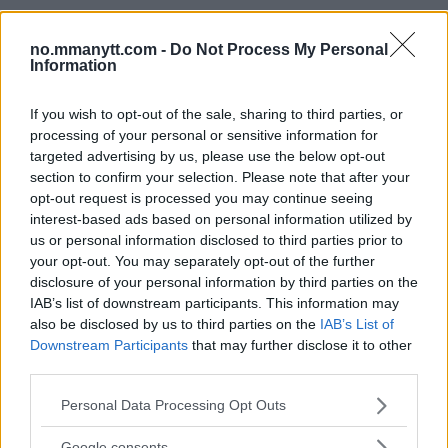
Hype FC ønsker å booke Dillon Danis vs Chanko Zaynukov
no.mmanytt.com -
Do Not Process My Personal
Erik Solvang
13 January, 2026 15:37
Information
If you wish to opt-out of the sale, sharing to third parties, or
processing of your personal or sensitive information for
targeted advertising by us, please use the below opt-out
section to confirm your selection. Please note that after your
opt-out request is processed you may continue seeing
interest-based ads based on personal information utilized by
us or personal information disclosed to third parties prior to
your opt-out. You may separately opt-out of the further
disclosure of your personal information by third parties on the
IAB’s list of downstream participants. This information may
also be disclosed by us to third parties on the
IAB’s List of
Downstream Participants
that may further disclose it to other
third parties.
ARMAN TSARUKYAN
Arman Tsarukyan: – Vinner Paddy, svekkes mine
Please note that this website/app uses one or more Google
Personal Data Processing Opt Outs
tittelmuligheter
services and may gather and store information including but
not limited to your visit or usage behaviour. You may click to
Google consents