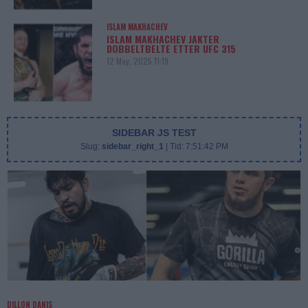
ISLAM MAKHACHEV
ISLAM MAKHACHEV JAKTER
DOBBELTBELTE ETTER UFC 315
12 May, 2025 11:19
SIDEBAR JS TEST
Slug:
sidebar_right_1
| Tid:
7:51:42 PM
DILLON DANIS