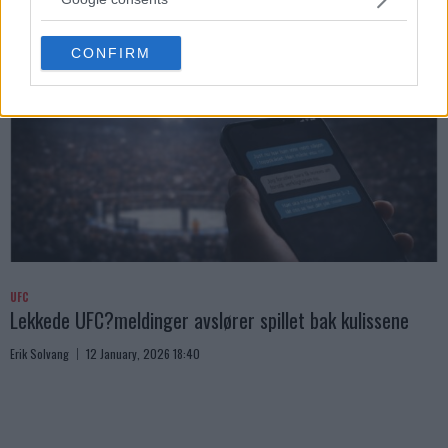
Erik Solvang
13 January, 2026 11:02
grant or deny consent to Google and its third-party tags to
use your data for below specified purposes in below Google
CONFIRM
consent section.
UFC
Lekkede UFC?meldinger avslører spillet bak kulissene
Erik Solvang
12 January, 2026 18:40