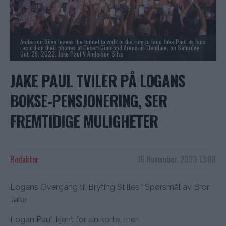
Anderson Silva leaves the tunnel to walk to the ring to face Jake Paul as fans
record on their phones at Desert Diamond Arena in Glendale, on Saturday,
Oct. 29, 2022. Jake Paul V Anderson Silva
JAKE PAUL TVILER PÅ LOGANS
BOKSE-PENSJONERING, SER
FREMTIDIGE MULIGHETER
Redaktor
16 November, 2023 13:08
Logans Overgang til Bryting Stilles i Spørsmål av Bror
Jake
Logan Paul, kjent for sin korte, men