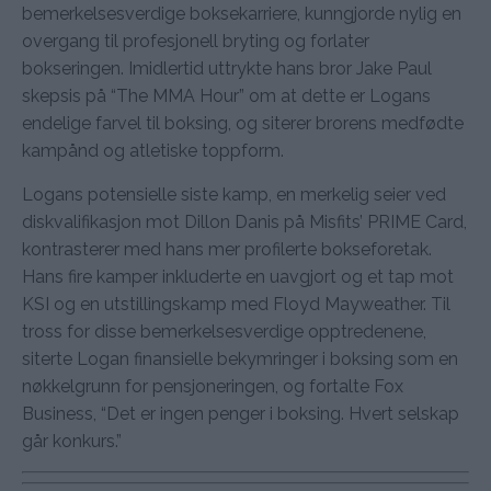
bemerkelsesverdige boksekarriere, kunngjorde nylig en
overgang til profesjonell bryting og forlater
bokseringen. Imidlertid uttrykte hans bror Jake Paul
skepsis på “The MMA Hour” om at dette er Logans
endelige farvel til boksing, og siterer brorens medfødte
kampånd og atletiske toppform.
Logans potensielle siste kamp, en merkelig seier ved
diskvalifikasjon mot Dillon Danis på Misfits’ PRIME Card,
kontrasterer med hans mer profilerte bokseforetak.
Hans fire kamper inkluderte en uavgjort og et tap mot
KSI og en utstillingskamp med Floyd Mayweather. Til
tross for disse bemerkelsesverdige opptredenene,
siterte Logan finansielle bekymringer i boksing som en
nøkkelgrunn for pensjoneringen, og fortalte Fox
Business, “Det er ingen penger i boksing. Hvert selskap
går konkurs.”