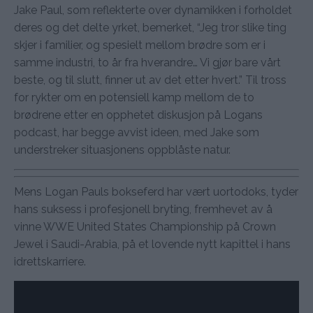
Jake Paul, som reflekterte over dynamikken i forholdet
deres og det delte yrket, bemerket, “Jeg tror slike ting
skjer i familier, og spesielt mellom brødre som er i
samme industri, to år fra hverandre… Vi gjør bare vårt
beste, og til slutt, finner ut av det etter hvert.” Til tross
for rykter om en potensiell kamp mellom de to
brødrene etter en opphetet diskusjon på Logans
podcast, har begge avvist ideen, med Jake som
understreker situasjonens oppblåste natur.
Mens Logan Pauls bokseferd har vært uortodoks, tyder
hans suksess i profesjonell bryting, fremhevet av å
vinne WWE United States Championship på Crown
Jewel i Saudi-Arabia, på et lovende nytt kapittel i hans
idrettskarriere.