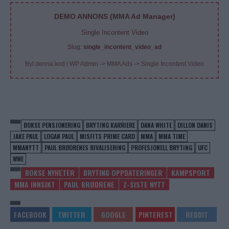
DEMO ANNONS (MMA Ad Manager)
Single Incontent Video
Slug:
single_incontent_video_ad
Byt denna kod i WP Admin -> MMA Ads -> Single Incontent Video
BOKSE PENSJONERING
BRYTING KARRIERE
DANA WHITE
DILLON DANIS
JAKE PAUL
LOGAN PAUL
MISFITS PRIME CARD
MMA
MMA TIME
MMANYTT
PAUL BRØDRENES RIVALISERING
PROFESJONELL BRYTING
UFC
WWE
BOKSE NYHETER
BRYTING OPPDATERINGER
KAMPSPORT
MMA INNSIKT
PAUL BRØDRENE
Z-SISTE NYTT