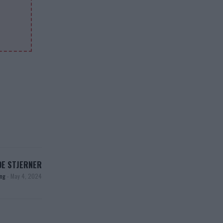
DE STJERNER
ang
-
May 4, 2024