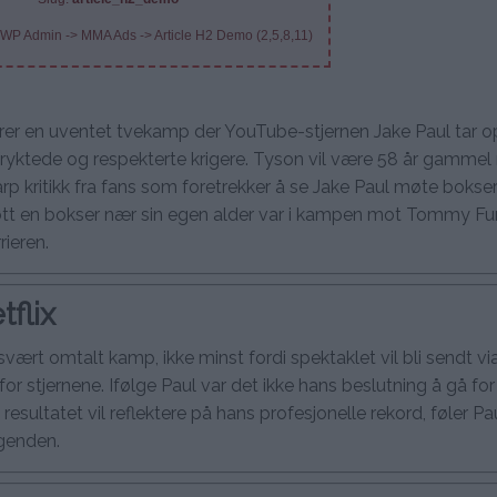
 WP Admin -> MMA Ads -> Article H2 Demo (2,5,8,11)
terer en uventet tvekamp der YouTube-stjernen Jake Paul tar 
ktede og respekterte krigere. Tyson vil være 58 år gammel 
 skarp kritikk fra fans som foretrekker å se Jake Paul møte bokse
øtt en bokser nær sin egen alder var i kampen mot Tommy Fu
rieren.
flix
svært omtalt kamp, ikke minst fordi spektaklet vil bli sendt via
r stjernene. Ifølge Paul var det ikke hans beslutning å gå for
ultatet vil reflektere på hans profesjonelle rekord, føler Pa
egenden.