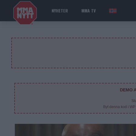
NYHETER
MMA TV
NOR
DEMO A
Sl
Byt denna kod i WP