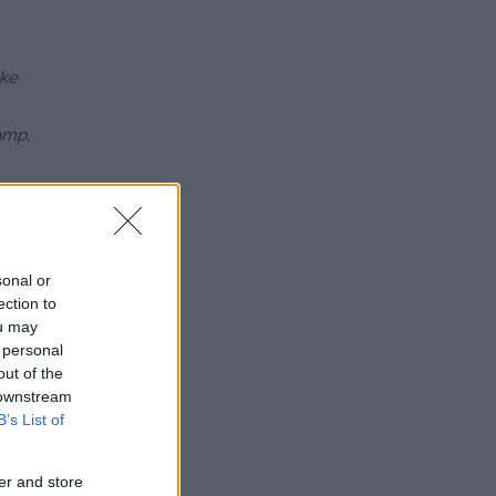
ake
kamp,
, hvis
 det
sonal or
ection to
ou may
 personal
out of the
 downstream
B’s List of
er and store