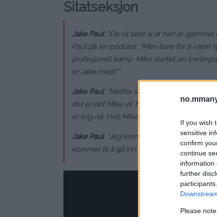
Sitatseksjon
Jake Paul
: “De vil bare si at han er gammel
Paul på sin podcast. “Men bare for å være 
profesjonell kamp. Mike startet sin treningsl
er Jake med?'”
Jake Paul
: “Netflix sa, ‘La oss gjøre det til 
no.mmany
det er det Mike vil. Men sørg for å fortelle 
er krig nå. Hvis Mike er ok med det, så er je
If you wish 
sensitive in
Jake Paul
: “Jeg kommer til å gå inn der og 
confirm you
kommer til å gå inn der og slå ham ned. Hvis 
continue se
information 
further disc
participants
Downstream 
Please note