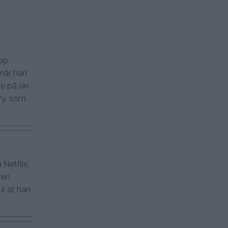
opp
når han
re på sin
ry, som
 Netflix.
 en
ul at han