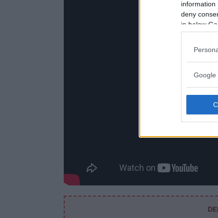
information 
deny consent
in below Go
Persona
Google 
DE