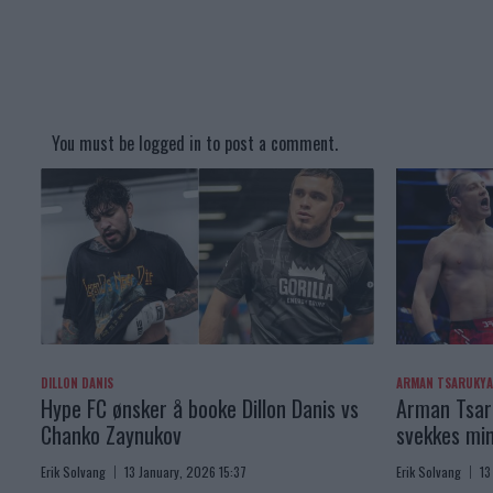
You must be
logged in
to post a comment.
DILLON DANIS
ARMAN TSARUKY
Hype FC ønsker å booke Dillon Danis vs
Arman Tsaru
Chanko Zaynukov
svekkes min
Erik Solvang
13 January, 2026 15:37
Erik Solvang
13