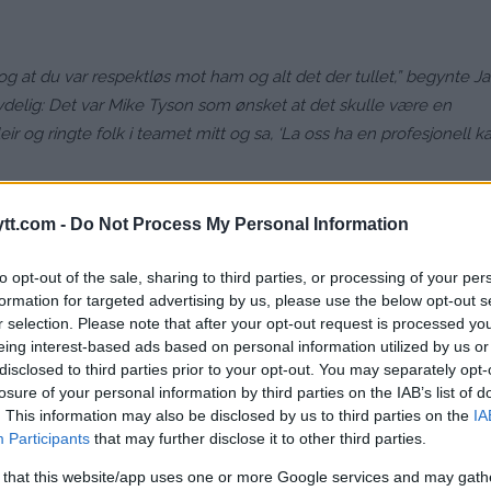
 og at du var respektløs mot ham og alt det der tullet,” begynte J
tydelig: Det var Mike Tyson som ønsket at det skulle være en
eir og ringte folk i teamet mitt og sa, ‘La oss ha en profesjonell 
en profesjonell kamp, vi er med,’ og jeg sa til Nakisai (Bidarian), greit
tt.com -
Do Not Process My Personal Information
Mike at jeg ikke kommer til å holde tilbake. Det blir som det blir og
g ok med det, men jeg vil at Mike skal ta avgjørelsen.”
to opt-out of the sale, sharing to third parties, or processing of your per
formation for targeted advertising by us, please use the below opt-out s
nå er det en profesjonell kamp, det vil vises på min rekord, og jeg
r selection. Please note that after your opt-out request is processed y
folk blir opprørt over det, kan de gå og se på fotball.”
eing interest-based ads based on personal information utilized by us or
disclosed to third parties prior to your opt-out. You may separately opt-
losure of your personal information by third parties on the IAB’s list of
. This information may also be disclosed by us to third parties on the
IA
Participants
that may further disclose it to other third parties.
 that this website/app uses one or more Google services and may gath