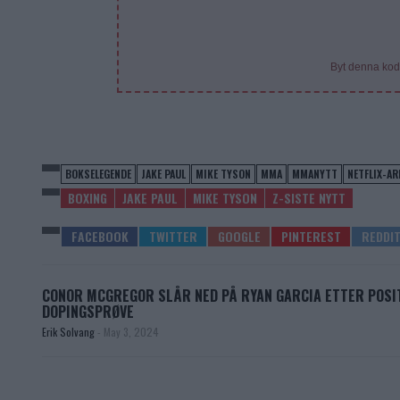
Byt denna kod
BOKSELEGENDE
JAKE PAUL
MIKE TYSON
MMA
MMANYTT
NETFLIX-A
BOXING
JAKE PAUL
MIKE TYSON
Z-SISTE NYTT
CONOR MCGREGOR SLÅR NED PÅ RYAN GARCIA ETTER POSI
DOPINGSPRØVE
Erik Solvang
-
May 3, 2024