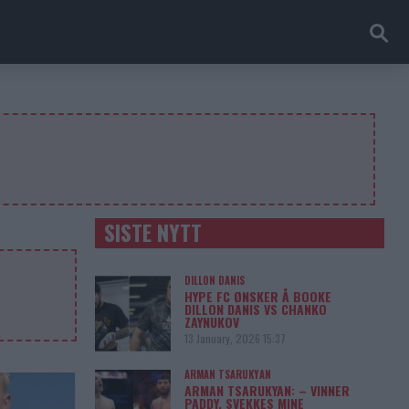
SISTE NYTT
DILLON DANIS
HYPE FC ØNSKER Å BOOKE
DILLON DANIS VS CHANKO
ZAYNUKOV
13 January, 2026 15:37
ARMAN TSARUKYAN
ARMAN TSARUKYAN: – VINNER
PADDY, SVEKKES MINE