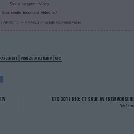
Single Incontent Video
Slug:
single_incontent_video_ad
 i WP Admin -> MMA Ads -> Single Incontent Video
RRANGEMENT
PROFESJONELL KAMP
UFC
TIV
UFC 301 I RIO: ET SKUE AV FREMVOKSEN
Erik Solv