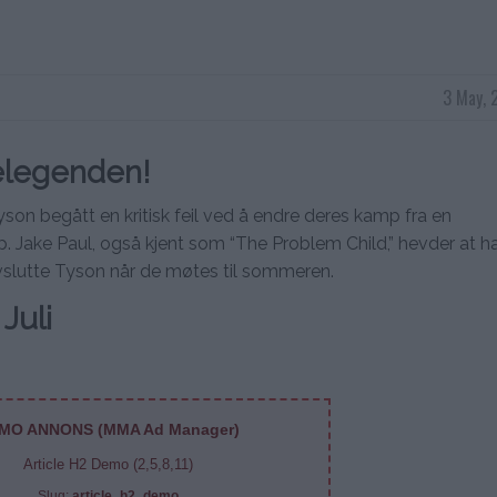
3 May, 
elegenden!
son begått en kritisk feil ved å endre deres kamp fra en
mp. Jake Paul, også kjent som “The Problem Child,” hevder at h
vslutte Tyson når de møtes til sommeren.
Juli
MO ANNONS (MMA Ad Manager)
Article H2 Demo (2,5,8,11)
Slug:
article_h2_demo