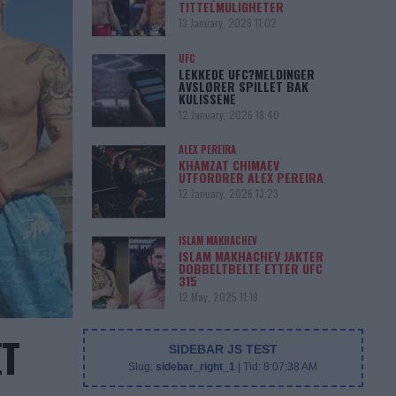
TITTELMULIGHETER
13 January, 2026 11:02
UFC
LEKKEDE UFC?MELDINGER
AVSLØRER SPILLET BAK
KULISSENE
12 January, 2026 18:40
ALEX PEREIRA
KHAMZAT CHIMAEV
UTFORDRER ALEX PEREIRA
12 January, 2026 13:23
ISLAM MAKHACHEV
ISLAM MAKHACHEV JAKTER
DOBBELTBELTE ETTER UFC
315
12 May, 2025 11:19
ET
SIDEBAR JS TEST
Slug:
sidebar_right_1
| Tid:
8:07:38 AM