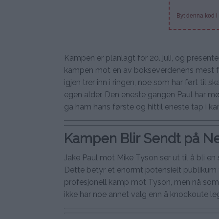
Byt denna kod i
Kampen er planlagt for 20. juli, og presen
kampen mot en av bokseverdenens mest fry
igjen trer inn i ringen, noe som har ført til
egen alder. Den eneste gangen Paul har m
ga ham hans første og hittil eneste tap i kar
Kampen Blir Sendt på Net
Jake Paul mot Mike Tyson ser ut til å bli en 
Dette betyr et enormt potensielt publikum fo
profesjonell kamp mot Tyson, men nå som res
ikke har noe annet valg enn å knockoute l