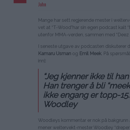
John
Mange har sett regjerende mester i welter
vet at “T-Wood”har sin egen podcast kalt “
utenfor MMA-verden, sammen med “Deez
I seneste utgave av podcasten diskutere
Kamaru Usman
og
Emil Meek
. På spørsmå
inn]:
“Jeg kjenner ikke til h
Han trenger å bli “meek
ikke engang er topp-15. 
Woodley
Woodleys kommentar er nok på bakgrunn 
mener weltervekt-mester Woodley “dreper”