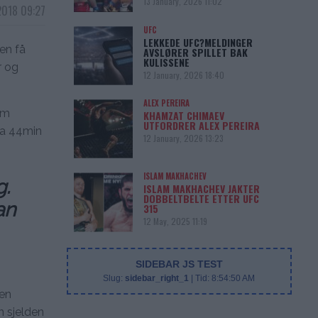
13 January, 2026 11:02
2018 09:27
UFC
LEKKEDE UFC?MELDINGER
en få
AVSLØRER SPILLET BAK
KULISSENE
r og
12 January, 2026 18:40
ALEX PEREIRA
om
KHAMZAT CHIMAEV
UTFORDRER ALEX PEREIRA
ca 44min
12 January, 2026 13:23
ISLAM MAKHACHEV
g.
ISLAM MAKHACHEV JAKTER
DOBBELTBELTE ETTER UFC
an
315
12 May, 2025 11:19
SIDEBAR JS TEST
Slug:
sidebar_right_1
| Tid:
8:54:50 AM
en
 sjelden