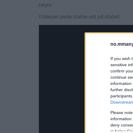
høyre.
(Videoen under starter rett på sitatet)
no.mmany
If you wish 
sensitive in
confirm you
continue se
information 
further disc
participants
Downstream 
Please note
information 
deny consent
in below Go