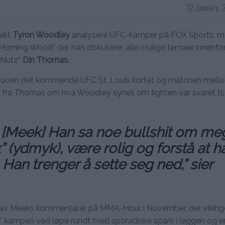
12 January, 
vekt
Tyron Woodley
analysere UFC-kamper på FOX Sports, m
Morning Wood” der han diskuterer alle mulige temaer innenfo
 Nutz”
Din Thomas.
r duoen det kommende UFC St. Louis kortet og matchen mell
l fra Thomas om hva Woodley synes om fighten var svaret [
an [Meek] Han sa noe bullshit om me
” (ydmyk), være rolig og forstå at h
Han trenger å sette seg ned,” sier
av Meeks kommentarer på MMA-Hour i November, der viking
 kampen ved løpe rundt med sporadiske spark i leggen og en