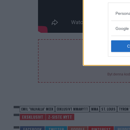
Persona
Google 
DE
Byt denna kod
EMIL "VALHALLA" MEEK
EXKLUSIVT MMANYTT
MMA
ST. LOUIS
TYRON 
EKSKLUSIVT
Z-SISTE NYTT