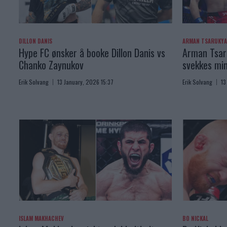
DILLON DANIS
ARMAN TSARUKY
Hype FC ønsker å booke Dillon Danis vs
Arman Tsaru
Chanko Zaynukov
svekkes min
Erik Solvang
13 January, 2026 15:37
Erik Solvang
13
ISLAM MAKHACHEV
BO NICKAL