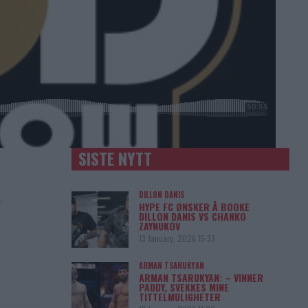
SISTE NYTT
DILLON DANIS
HYPE FC ØNSKER Å BOOKE
DILLON DANIS VS CHANKO
ZAYNUKOV
13 January, 2026 15:37
ARMAN TSARUKYAN
ARMAN TSARUKYAN: – VINNER
PADDY, SVEKKES MINE
TITTELMULIGHETER