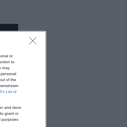
sonal or
ection to
ou may
 personal
out of the
 downstream
B’s List of
er and store
to grant or
ed purposes