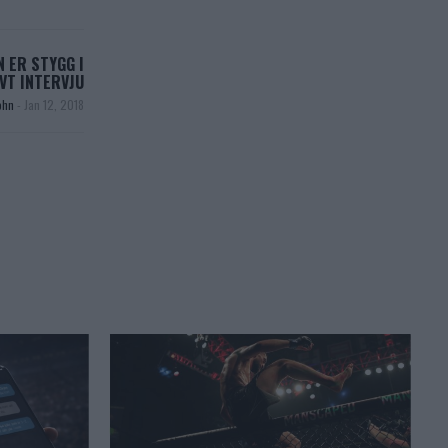
 ER STYGG I
IVT INTERVJU
ohn
-
Jan 12, 2018