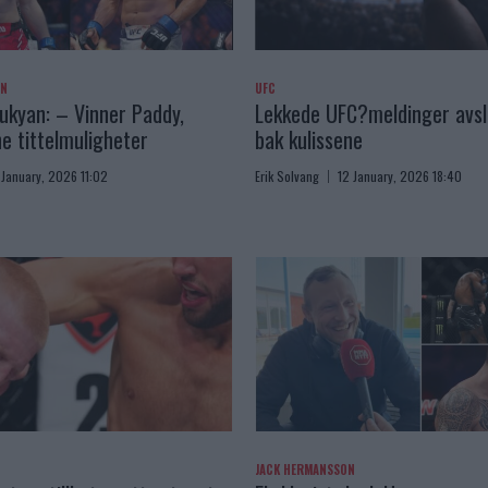
AN
UFC
kyan: – Vinner Paddy,
Lekkede UFC?meldinger avslø
e tittelmuligheter
bak kulissene
 January, 2026 11:02
Erik Solvang
12 January, 2026 18:40
JACK HERMANSSON