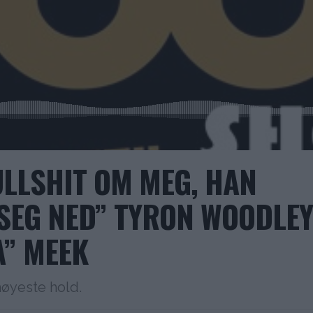
LLSHIT OM MEG, HAN
 SEG NED” TYRON WOODLEY
A” MEEK
øyeste hold.