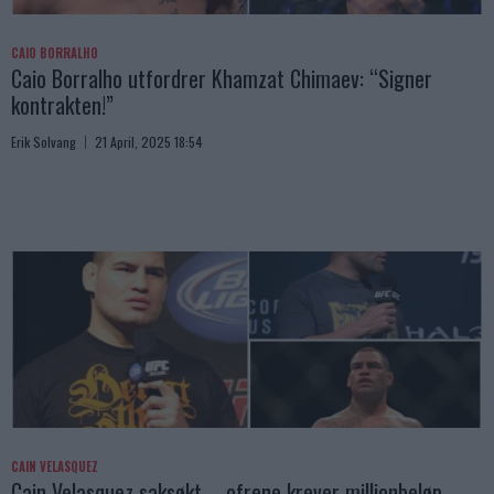
CAIO BORRALHO
Caio Borralho utfordrer Khamzat Chimaev: “Signer
kontrakten!”
Erik Solvang
21 April, 2025 18:54
CAIN VELASQUEZ
Cain Velasquez saksøkt – ofrene krever millionbeløp