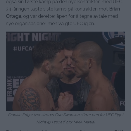
også sin første kamp på den nye kontrakten med UFC.
34-åringen tapte siste kamp på kontrakten mot
Brian
Ortega
, og var deretter åpen for å tegne avtale med
nye organisasjoner, men valgte UFC igjen.
Frankie Edgar (venstre) vs. Cub Swanson stirrer ned før UFC Fight
Night 57 i 2014 (Foto; MMA Mania)