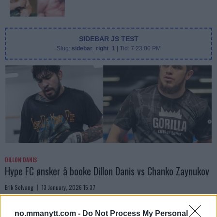
SIDEBAR JS TEST
Slug:
sidebar_right_1
| Tid:
7:23:00 PM
DILLON DANIS
Hype FC ønsker å booke Dillon Danis vs Chanko Zaynukov
Erik Solvang
13 January, 2026 15:37
no.mmanytt.com -
Do Not Process My Personal