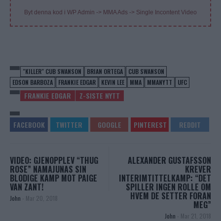
Byt denna kod i WP Admin -> MMA Ads -> Single Incontent Video
"KILLER" CUB SWANSON
BRIAN ORTEGA
CUB SWANSON
EDSON BARBOZA
FRANKIE EDGAR
KEVIN LEE
MMA
MMANYTT
UFC
FRANKIE EDGAR
Z-SISTE NYTT
VIDEO: GJENOPPLEV “THUG
ALEXANDER GUSTAFSSON
ROSE” NAMAJUNAS SIN
KREVER
BLODIGE KAMP MOT PAIGE
INTERIMTITTELKAMP: “DET
VAN ZANT!
SPILLER INGEN ROLLE OM
HVEM DE SETTER FORAN
John
-
Mar 20, 2018
MEG”
John
-
Mar 21, 2018