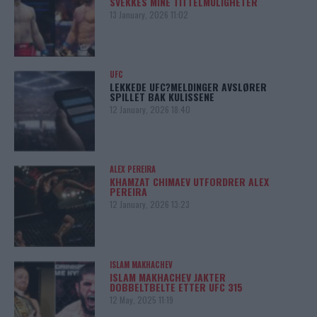
SVEKKES MINE TITTELMULIGHETER
13 January, 2026 11:02
UFC
LEKKEDE UFC?MELDINGER AVSLØRER
SPILLET BAK KULISSENE
12 January, 2026 18:40
ALEX PEREIRA
KHAMZAT CHIMAEV UTFORDRER ALEX
PEREIRA
12 January, 2026 13:23
ISLAM MAKHACHEV
ISLAM MAKHACHEV JAKTER
DOBBELTBELTE ETTER UFC 315
12 May, 2025 11:19