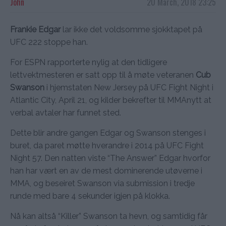
John
20 March, 2018 23:25
Frankie Edgar
lar ikke det voldsomme sjokktapet på
UFC 222 stoppe han.
For ESPN rapporterte nylig at den tidligere
lettvektmesteren er satt opp til å møte veteranen
Cub
Swanson
i hjemstaten New Jersey på UFC Fight Night i
Atlantic City, April 21, og kilder bekrefter til MMAnytt at
verbal avtaler har funnet sted.
Dette blir andre gangen Edgar og Swanson stenges i
buret, da paret møtte hverandre i 2014 på UFC Fight
Night 57. Den natten viste “The Answer” Edgar hvorfor
han har vært en av de mest dominerende utøverne i
MMA, og beseiret Swanson via submission i tredje
runde med bare 4 sekunder igjen på klokka.
Nå kan altså “Killer” Swanson ta hevn, og samtidig får