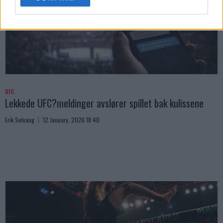
consent section.
UFC
Lekkede UFC?meldinger avslører spillet bak kulissene
Erik Solvang
12 January, 2026 18:40