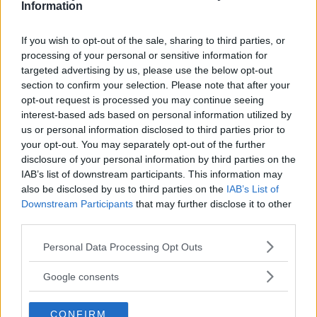
Information
If you wish to opt-out of the sale, sharing to third parties, or
processing of your personal or sensitive information for
targeted advertising by us, please use the below opt-out
section to confirm your selection. Please note that after your
opt-out request is processed you may continue seeing
interest-based ads based on personal information utilized by
us or personal information disclosed to third parties prior to
your opt-out. You may separately opt-out of the further
disclosure of your personal information by third parties on the
IAB’s list of downstream participants. This information may
ARMAN TSARUKYAN
also be disclosed by us to third parties on the
IAB’s List of
Arman Tsarukyan: – Vinner Paddy, svekkes mine
Downstream Participants
that may further disclose it to other
tittelmuligheter
third parties.
Erik Solvang
13 January, 2026 11:02
Please note that this website/app uses one or more Google
Personal Data Processing Opt Outs
services and may gather and store information including but
not limited to your visit or usage behaviour. You may click to
Google consents
grant or deny consent to Google and its third-party tags to
use your data for below specified purposes in below Google
CONFIRM