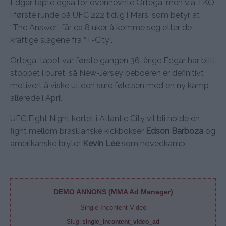
Edgar tapte også for ovennevnte Ortega, men via TKO
i første runde på UFC 222 tidlig i Mars, som betyr at
“The Answer” får ca 8 uker å komme seg etter de
kraftige slagene fra “T-City”.
Ortega-tapet var første gangen 36-årige Edgar har blitt
stoppet i buret, så New-Jersey beboeren er definitivt
motivert å viske ut den sure følelsen med en ny kamp
allerede i April
UFC Fight Night kortet i Atlantic City vil bli holde en
fight mellom brasilianske kickbokser
Edson Barboza
og
amerikanske bryter
Kevin Lee
som hovedkamp.
DEMO ANNONS (MMA Ad Manager)
Single Incontent Video
Slug:
single_incontent_video_ad