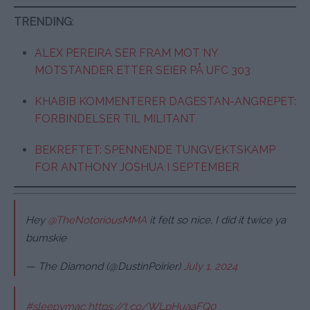
TRENDING
:
ALEX PEREIRA SER FRAM MOT NY
MOTSTANDER ETTER SEIER PÅ UFC 303
KHABIB KOMMENTERER DAGESTAN-ANGREPET:
FORBINDELSER TIL MILITANT
BEKREFTET: SPENNENDE TUNGVEKTSKAMP
FOR ANTHONY JOSHUA I SEPTEMBER
Hey
@TheNotoriousMMA
it felt so nice, I did it twice ya
bumskie
— The Diamond (@DustinPoirier)
July 1, 2024
#sleepymac
https://t.co/WLpHuaaFQ0