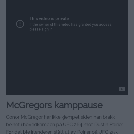
McGregors kamppause
Conor McGregor har ikke kjempet siden han brakk
beinet i hovedkampen på UFC 264 mot Dustin Poirier.
Før det ble irlenderen slått ut av Poirier på UFC 257.