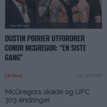
Conor McGregor
DUSTIN POIRIER UTFORDRER
CONOR MCGREGOR: “EN SISTE
GANG”
Erik Solvang
1 July, 2024 19:02
McGregors skade og UFC
303 endringer