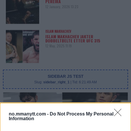
PEREIRA
12 January, 2026 13:23
ISLAM MAKHACHEV
ISLAM MAKHACHEV JAKTER
DOBBELTBELTE ETTER UFC 315
12 May, 2025 11:19
SIDEBAR JS TEST
Slug:
sidebar_right_1
| Tid:
6:21:49 AM
no.mmanytt.com -
Do Not Process My Personal
Information