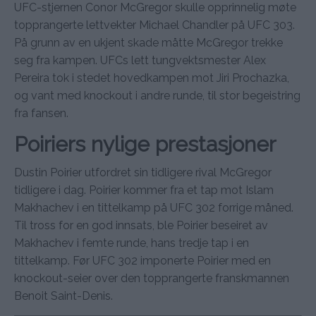
UFC-stjernen Conor McGregor skulle opprinnelig møte
topprangerte lettvekter Michael Chandler på UFC 303.
På grunn av en ukjent skade måtte McGregor trekke
seg fra kampen. UFCs lett tungvektsmester Alex
Pereira tok i stedet hovedkampen mot Jiri Prochazka,
og vant med knockout i andre runde, til stor begeistring
fra fansen.
Poiriers nylige prestasjoner
Dustin Poirier utfordret sin tidligere rival McGregor
tidligere i dag. Poirier kommer fra et tap mot Islam
Makhachev i en tittelkamp på UFC 302 forrige måned.
Til tross for en god innsats, ble Poirier beseiret av
Makhachev i femte runde, hans tredje tap i en
tittelkamp. Før UFC 302 imponerte Poirier med en
knockout-seier over den topprangerte franskmannen
Benoit Saint-Denis.