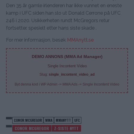
Den 35 år gamle irlenderen har ikke vunnet en eneste
kamp i UFC siden han slo ut Donald Cerrone på UFC
246 i 2020. Usikkerheten rundt McGregors retur
fortsetter, spesielt etter hans siste skade .
For mer informasjon, besøk
MMAnytt.se
DEMO ANNONS (MMA Ad Manager)
Single Incontent Video
Slug:
single_incontent_video_ad
Byt denna kod i WP Admin -> MMA Ads -> Single Incontent Video
CONOR MCGREGOR
MMA
MMANYTT
UFC
CONOR MCGREGOR
Z-SISTE NYTT