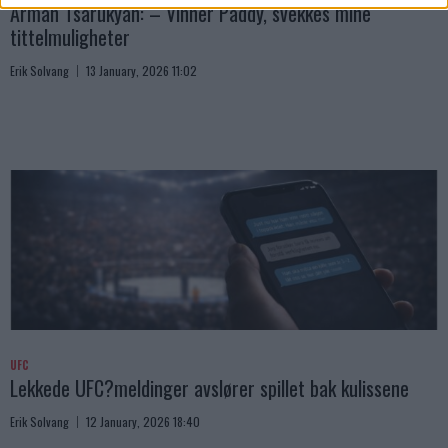
Arman Tsarukyan: – Vinner Paddy, svekkes mine
tittelmuligheter
Erik Solvang
13 January, 2026 11:02
UFC
Lekkede UFC?meldinger avslører spillet bak kulissene
Erik Solvang
12 January, 2026 18:40