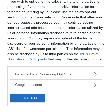
If you wish to opt-out of the sale, sharing to third parties, or
processing of your personal or sensitive information for
targeted advertising by us, please use the below opt-out
DILLON DANIS
section to confirm your selection. Please note that after your
Hype FC ønsker å booke Dillon Danis vs Chanko Zaynukov
opt-out request is processed you may continue seeing
interest-based ads based on personal information utilized by
Erik Solvang
13 January, 2026 15:37
us or personal information disclosed to third parties prior to
your opt-out. You may separately opt-out of the further
disclosure of your personal information by third parties on the
IAB’s list of downstream participants. This information may
also be disclosed by us to third parties on the
IAB’s List of
Downstream Participants
that may further disclose it to other
third parties.
Please note that this website/app uses one or more Google
Personal Data Processing Opt Outs
services and may gather and store information including but
not limited to your visit or usage behaviour. You may click to
Google consents
grant or deny consent to Google and its third-party tags to
use your data for below specified purposes in below Google
CONFIRM
consent section.
ARMAN TSARUKYAN