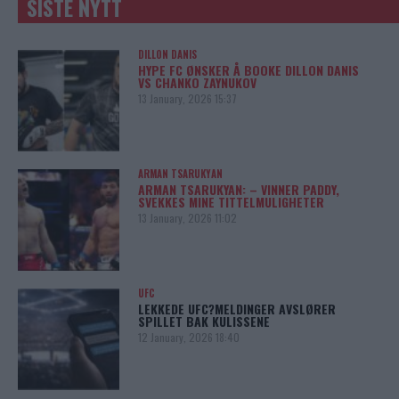
SISTE NYTT
DILLON DANIS
HYPE FC ØNSKER Å BOOKE DILLON DANIS
VS CHANKO ZAYNUKOV
13 January, 2026 15:37
ARMAN TSARUKYAN
ARMAN TSARUKYAN: – VINNER PADDY,
SVEKKES MINE TITTELMULIGHETER
13 January, 2026 11:02
UFC
LEKKEDE UFC?MELDINGER AVSLØRER
SPILLET BAK KULISSENE
12 January, 2026 18:40