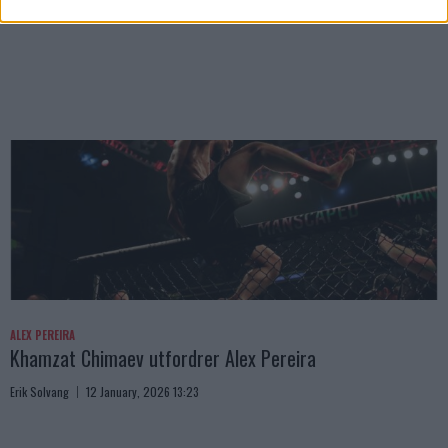
Erik Solvang
12 January, 2026 18:40
ALEX PEREIRA
Khamzat Chimaev utfordrer Alex Pereira
Erik Solvang
12 January, 2026 13:23