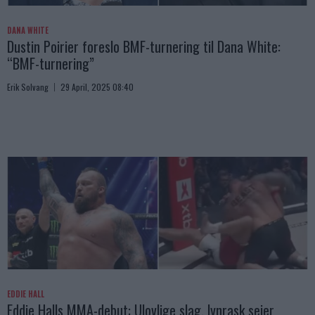
DANA WHITE
Dustin Poirier foreslo BMF-turnering til Dana White:
“BMF-turnering”
Erik Solvang
29 April, 2025 08:40
EDDIE HALL
Eddie Halls MMA-debut: Ulovlige slag, lynrask seier