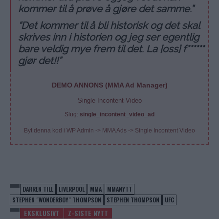
kommer til å prøve å gjøre det samme.”
“Det kommer til å bli historisk og det skal
skrives inn i historien og jeg ser egentlig
bare veldig mye frem til det. La [oss] f******
gjør det!!”
DEMO ANNONS (MMA Ad Manager)
Single Incontent Video
Slug:
single_incontent_video_ad
Byt denna kod i WP Admin -> MMA Ads -> Single Incontent Video
DARREN TILL
LIVERPOOL
MMA
MMANYTT
STEPHEN "WONDERBOY" THOMPSON
STEPHEN THOMPSON
UFC
EKSKLUSIVT
Z-SISTE NYTT