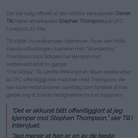
Det ble nylig offisielt at den britiske sensasjonen
Darren
Till
møter amerikanske
Stephen Thompson
på UFC
Liverpool, 27. Mai.
Till stiller i hovedkampen i hjembyen, foran den hittils
største utfordringen i karrieren mot “Wonderboy”
Thompson som tidligere har kjempet mot
weltervektbeltet to ganger.
“The Gorilla” Till sendte MMAnytt en hilsen direkte etter
at UFC offentliggjorde matchen med Thompson, der
han roser motstanderen samtidig som forteller at han
gleder seg til å teste ferdighetene mot et toppnavn.
“Det er akkurat blitt offentliggjort at jeg
kjemper mot Stephen Thompson,” sier Till i
intervjuet.
“Jeg mener at han er en av de beste