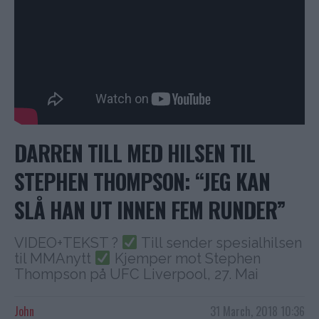
DARREN TILL MED HILSEN TIL
STEPHEN THOMPSON: “JEG KAN
SLÅ HAN UT INNEN FEM RUNDER”
VIDEO+TEKST ?
Till sender spesialhilsen
til MMAnytt
Kjemper mot Stephen
Thompson på UFC Liverpool, 27. Mai
John
31 March, 2018 10:36