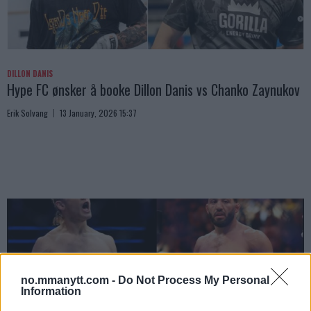
DILLON DANIS
Hype FC ønsker å booke Dillon Danis vs Chanko Zaynukov
Erik Solvang
13 January, 2026 15:37
no.mmanytt.com -
Do Not Process My Personal
Information