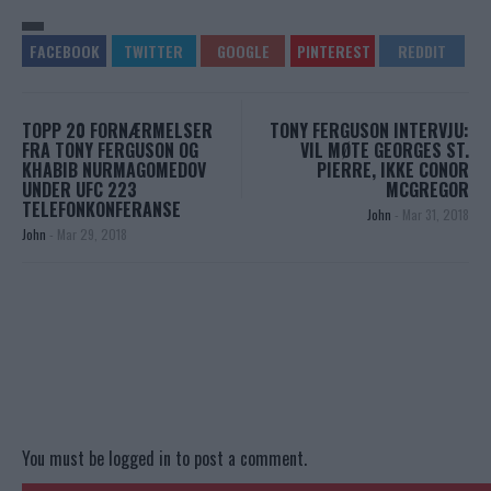
TOPP 20 FORNÆRMELSER
TONY FERGUSON INTERVJU:
FRA TONY FERGUSON OG
VIL MØTE GEORGES ST.
KHABIB NURMAGOMEDOV
PIERRE, IKKE CONOR
UNDER UFC 223
MCGREGOR
TELEFONKONFERANSE
John
-
Mar 31, 2018
John
-
Mar 29, 2018
You must be
logged in
to post a comment.