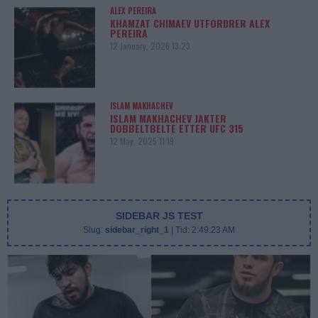
ALEX PEREIRA
KHAMZAT CHIMAEV UTFORDRER ALEX
PEREIRA
12 January, 2026 13:23
ISLAM MAKHACHEV
ISLAM MAKHACHEV JAKTER
DOBBELTBELTE ETTER UFC 315
12 May, 2025 11:19
SIDEBAR JS TEST
Slug:
sidebar_right_1
| Tid:
2:49:23 AM