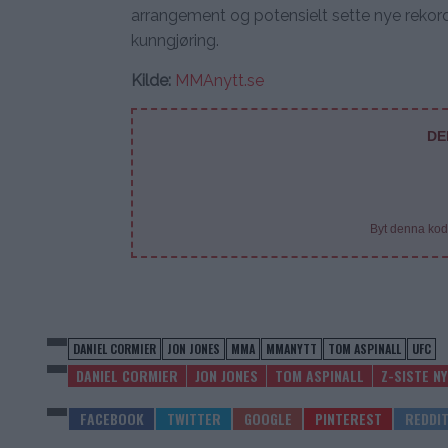
arrangement og potensielt sette nye rekorder
kunngjøring.
Kilde:
MMAnytt.se
DE
Byt denna kod
DANIEL CORMIER
JON JONES
MMA
MMANYTT
TOM ASPINALL
UFC
DANIEL CORMIER
JON JONES
TOM ASPINALL
Z-SISTE N