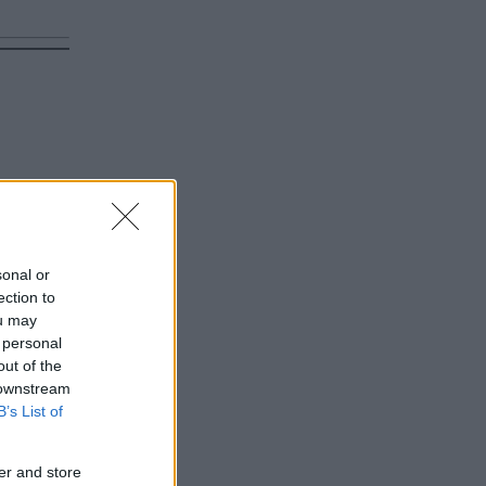
sonal or
ection to
ou may
 personal
out of the
 downstream
B’s List of
er and store