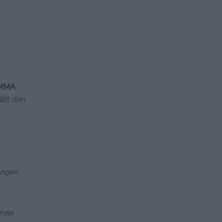
MMA
fått den
gangen
 nær