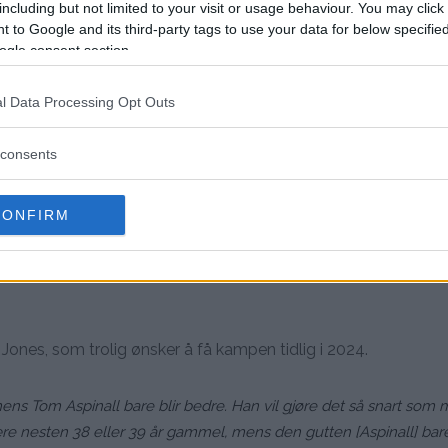
including but not limited to your visit or usage behaviour. You may click 
 to Google and its third-party tags to use your data for below specifi
ogle consent section.
l Data Processing Opt Outs
consents
CONFIRM
 Jones, som trolig ønsker å få kampen tidlig i 2024.
ens Tom Aspinall bare blir bedre. Han vil gjøre det så snart som m
re nesten 38 eller 39 år gammel, mens den gutten [Aspinall] bar