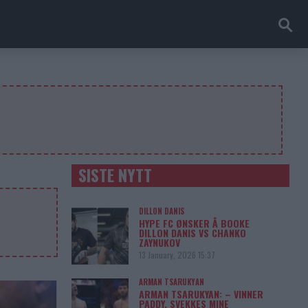
SISTE NYTT
DILLON DANIS
HYPE FC ØNSKER Å BOOKE
DILLON DANIS VS CHANKO
ZAYNUKOV
13 January, 2026 15:37
ARMAN TSARUKYAN
ARMAN TSARUKYAN: – VINNER
PADDY, SVEKKES MINE