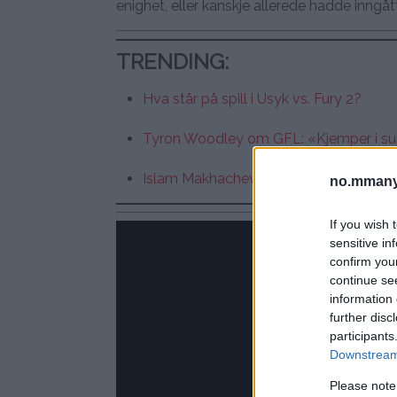
enighet, eller kanskje allerede hadde inngåt
TRENDING
:
Hva står på spill i Usyk vs. Fury 2?
Tyron Woodley om GFL: «Kjemper i s
Islam Makhachev vil avslutte Arman T
no.mmany
If you wish 
sensitive in
confirm you
continue se
information 
further disc
participants
Downstream 
Please note