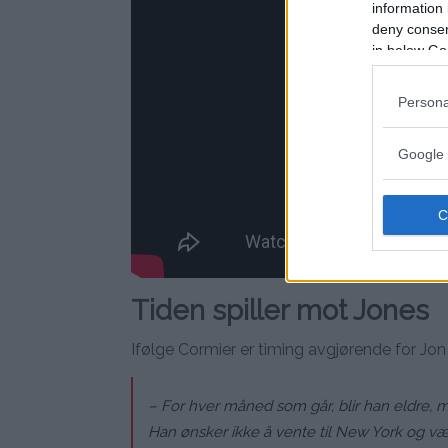
information 
deny consent
in below Go
Persona
Google 
Tiden spiller mot Jones
Ifølge Cormier er timing avgjørende for Jon
– For hver måned som går, blir han eldre, m
Han ønsker ikke å vente til New York og væ