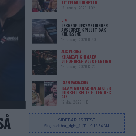
TITTELMULIGHETER
13 January, 2026 11:02
UFC
LEKKEDE UFC?MELDINGER
AVSLØRER SPILLET BAK
KULISSENE
12 January, 2026 18:40
ALEX PEREIRA
KHAMZAT CHIMAEV
UTFORDRER ALEX PEREIRA
12 January, 2026 13:23
ISLAM MAKHACHEV
ISLAM MAKHACHEV JAKTER
DOBBELTBELTE ETTER UFC
315
12 May, 2025 11:19
SÅ
SIDEBAR JS TEST
Slug:
sidebar_right_1
| Tid:
9:18:54 AM