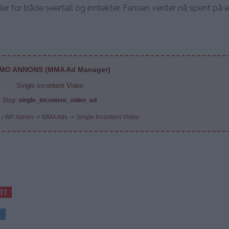
 for både seertall og inntekter. Fansen venter nå spent på en 
MO ANNONS (MMA Ad Manager)
Single Incontent Video
Slug:
single_incontent_video_ad
 i WP Admin -> MMA Ads -> Single Incontent Video
YTT