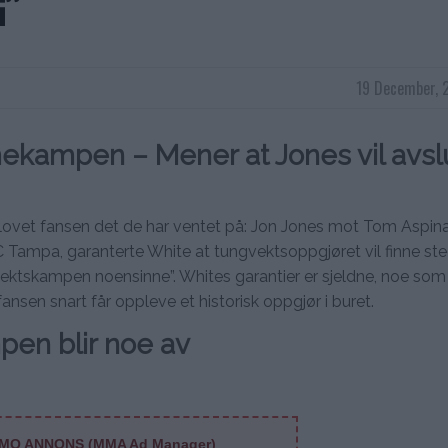
G”
19 December, 
mmekampen
–
Mener at Jones vil avsl
lovet fansen det de har ventet på: Jon Jones mot Tom Aspina
 Tampa, garanterte White at tungvektsoppgjøret vil finne st
ektskampen noensinne”. Whites garantier er sjeldne, noe som 
 fansen snart får oppleve et historisk oppgjør i buret.
pen blir noe av
MO ANNONS (MMA Ad Manager)