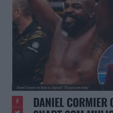
Daniel Cormier om Jones vs. Aspinall: “Så snart som mulig”
DANIEL CORMIER O