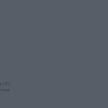
ør UFC
er mot