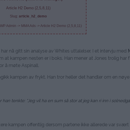
Article H2 Demo (2,5,8,11)
Slug:
article_h2_demo
 WP Admin -> MMA Ads -> Article H2 Demo (2,5,8,11)
har nå gitt sin analyse av Whites uttalelser. I et intervju med
m at kampen nesten er i boks. Han mener at Jones trolig har 
r å møte Aspinall.
gikk kampen av frykt. Han tror heller det handler om en nøye
r han tenkte: “Jeg vil ha en sum så stor at jeg kan ri inn i solned
tere kampen offentlig dersom partene ikke allerede var svært