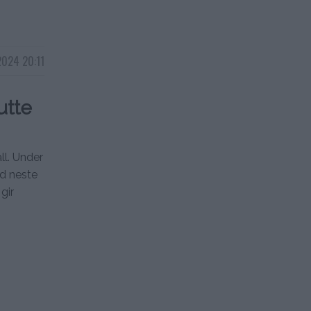
2024 20:11
utte
ll. Under
ed neste
gir