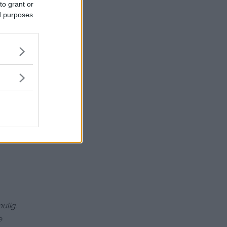
to grant or
ed purposes
ulig.
e