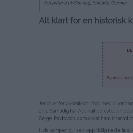
fortsetter å utvikle seg, forklarte Cormier.
Alt klart for en historisk
DE
Byt denna kod i
Jones er for øyeblikket i ferd med å komm
295. Samtidig har Aspinall befestet sin po
Sergei Pavlovich, som sikret ham interimtitt
Hvis kampen blir satt opp tidlig neste år, 