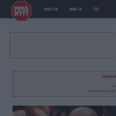
NYHETER
MMA TV
NOR
DEMO A
Sl
Byt denna kod i WP