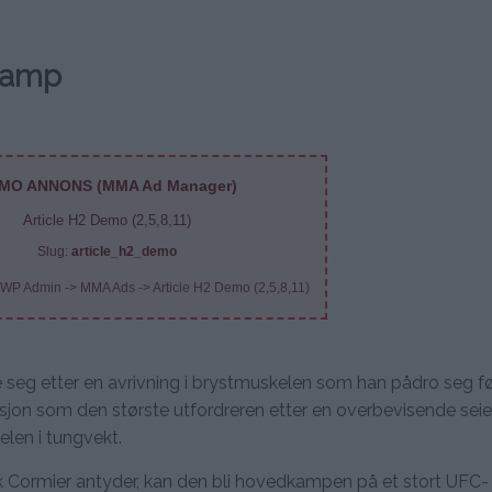
 kamp
MO ANNONS (MMA Ad Manager)
Article H2 Demo (2,5,8,11)
Slug:
article_h2_demo
 WP Admin -> MMA Ads -> Article H2 Demo (2,5,8,11)
e seg etter en avrivning i brystmuskelen som han pådro seg f
sisjon som den største utfordreren etter en overbevisende sei
elen i tungvekt.
slik Cormier antyder, kan den bli hovedkampen på et stort UFC-