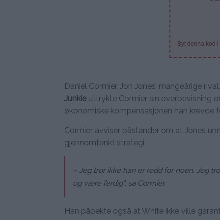
Byt denna kod i
Daniel Cormier, Jon Jones’ mangeårige rival, 
Junkie
uttrykte Cormier sin overbevisning o
økonomiske kompensasjonen han krevde fo
Cormier avviser påstander om at Jones unn
gjennomtenkt strategi.
– Jeg tror ikke han er redd for noen. Jeg tro
og være ferdig”, sa Cormier.
Han påpekte også at White ikke ville garan