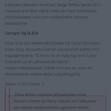
å bevare rekorder. I kontrast, ifølge White, tjener UFC-
mestere sine titler ved å møte de mest formidable
motstanderne, noe som understreker Usmans
prestasjoner.
Usmans Vej til Ære
Etter å ha tatt weltervektstitelen fra Tyron Woodley i
mars 2019, forsvarte Usman suksessfullt beltet mot
toppkjemperne. Til tross for et nylig tap mot Leon
Edwards og en utfordrende debut i
mellomvektsklassen, forblir Usmans arv som en
dominerende weltervekter betydningsfull.
[table “1” not found /]
“Dana Whites uttalelse på podcasten med
Kamaru Usman og Henry Cejudo som diskuterer
den største weltervekteren gjennom tidene.”