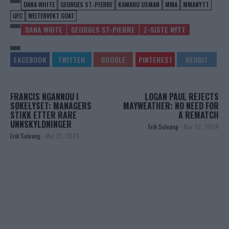
DANA WHITE
GEORGES ST-PIERRE
KAMARU USMAN
MMA
MMANYTT
UFC
WELTERVEKT GOAT
DANA WHITE
GEORGES ST-PIERRE
Z-SISTE NYTT
FRANCIS NGANNOU I
LOGAN PAUL REJECTS
SØKELYSET: MANAGERS
MAYWEATHER: NO NEED FOR
STIKK ETTER RARE
A REMATCH
UNNSKYLDNINGER
Erik Solvang
-
Mar 22, 2024
Erik Solvang
-
Mar 21, 2024