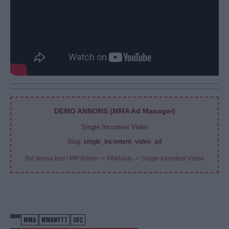
DEMO ANNONS (MMA Ad Manager)
Single Incontent Video
Slug:
single_incontent_video_ad
Byt denna kod i WP Admin -> MMA Ads -> Single Incontent Video
MMA
MMANYTT
UFC