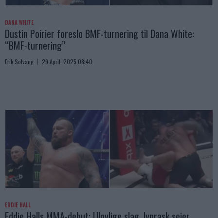
DANA WHITE
Dustin Poirier foreslo BMF-turnering til Dana White:
“BMF-turnering”
Erik Solvang
29 April, 2025 08:40
EDDIE HALL
Eddie Halls MMA-debut: Ulovlige slag, lynrask seier