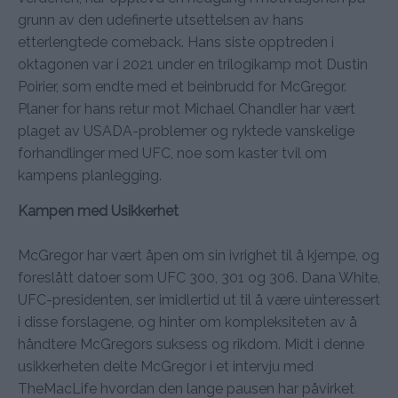
grunn av den udefinerte utsettelsen av hans
etterlengtede comeback. Hans siste opptreden i
oktagonen var i 2021 under en trilogikamp mot Dustin
Poirier, som endte med et beinbrudd for McGregor.
Planer for hans retur mot Michael Chandler har vært
plaget av USADA-problemer og ryktede vanskelige
forhandlinger med UFC, noe som kaster tvil om
kampens planlegging.
Kampen med Usikkerhet
McGregor har vært åpen om sin ivrighet til å kjempe, og
foreslått datoer som UFC 300, 301 og 306. Dana White,
UFC-presidenten, ser imidlertid ut til å være uinteressert
i disse forslagene, og hinter om kompleksiteten av å
håndtere McGregors suksess og rikdom. Midt i denne
usikkerheten delte McGregor i et intervju med
TheMacLife hvordan den lange pausen har påvirket