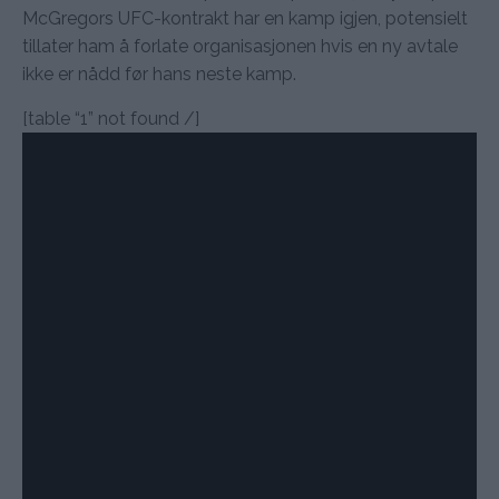
McGregors UFC-kontrakt har en kamp igjen, potensielt
tillater ham å forlate organisasjonen hvis en ny avtale
ikke er nådd før hans neste kamp.
[table “1” not found /]