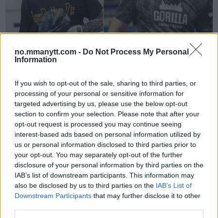
no.mmanytt.com -
Do Not Process My Personal
DILLON DANIS
Information
Hype FC ønsker å booke Dillon Danis vs Chanko Zaynukov
Erik Solvang
13 January, 2026 15:37
If you wish to opt-out of the sale, sharing to third parties, or
processing of your personal or sensitive information for
targeted advertising by us, please use the below opt-out
section to confirm your selection. Please note that after your
opt-out request is processed you may continue seeing
interest-based ads based on personal information utilized by
us or personal information disclosed to third parties prior to
your opt-out. You may separately opt-out of the further
disclosure of your personal information by third parties on the
IAB’s list of downstream participants. This information may
also be disclosed by us to third parties on the
IAB’s List of
Downstream Participants
that may further disclose it to other
third parties.