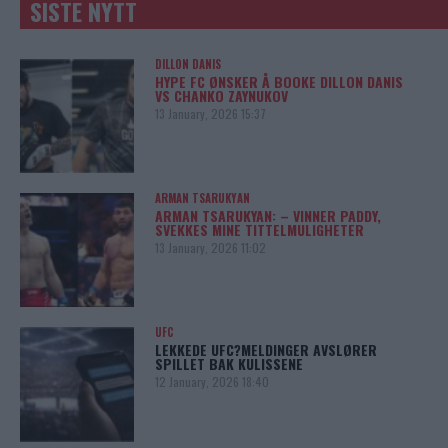
SISTE NYTT
DILLON DANIS
HYPE FC ØNSKER Å BOOKE DILLON DANIS
VS CHANKO ZAYNUKOV
13 January, 2026 15:37
ARMAN TSARUKYAN
ARMAN TSARUKYAN: – VINNER PADDY,
SVEKKES MINE TITTELMULIGHETER
13 January, 2026 11:02
UFC
LEKKEDE UFC?MELDINGER AVSLØRER
SPILLET BAK KULISSENE
12 January, 2026 18:40