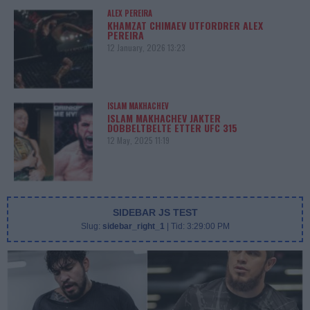
ALEX PEREIRA
KHAMZAT CHIMAEV UTFORDRER ALEX
PEREIRA
12 January, 2026 13:23
ISLAM MAKHACHEV
ISLAM MAKHACHEV JAKTER
DOBBELTBELTE ETTER UFC 315
12 May, 2025 11:19
SIDEBAR JS TEST
Slug:
sidebar_right_1
| Tid:
3:29:00 PM