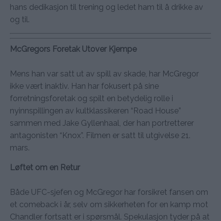
hans dedikasjon til trening og ledet ham til å drikke av
og til.
McGregors Foretak Utover Kjempe
Mens han var satt ut av spill av skade, har McGregor
ikke vært inaktiv. Han har fokusert på sine
forretningsforetak og spilt en betydelig rolle i
nyinnspillingen av kultklassikeren “Road House”
sammen med Jake Gyllenhaal, der han portretterer
antagonisten “Knox”. Filmen er satt til utgivelse 21.
mars.
Løftet om en Retur
Både UFC-sjefen og McGregor har forsikret fansen om
et comeback i år, selv om sikkerheten for en kamp mot
Chandler fortsatt er i spørsmål. Spekulasjon tyder på at