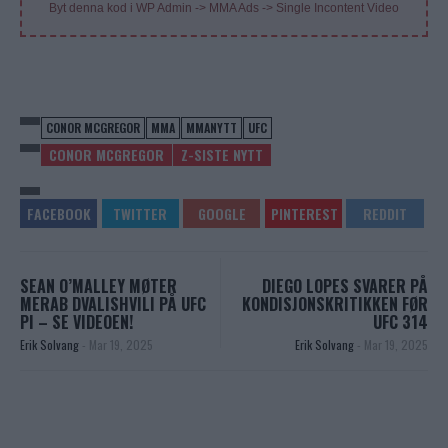
Byt denna kod i WP Admin -> MMA Ads -> Single Incontent Video
CONOR MCGREGOR
MMA
MMANYTT
UFC
CONOR MCGREGOR
Z-SISTE NYTT
SEAN O’MALLEY MØTER
DIEGO LOPES SVARER PÅ
MERAB DVALISHVILI PÅ UFC
KONDISJONSKRITIKKEN FØR
PI – SE VIDEOEN!
UFC 314
Erik Solvang
-
Mar 19, 2025
Erik Solvang
-
Mar 19, 2025