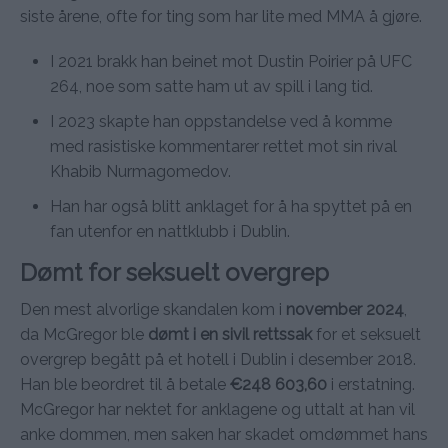
siste årene, ofte for ting som har lite med MMA å gjøre.
I 2021 brakk han beinet mot Dustin Poirier på UFC
264, noe som satte ham ut av spill i lang tid.
I 2023 skapte han oppstandelse ved å komme
med rasistiske kommentarer rettet mot sin rival
Khabib Nurmagomedov.
Han har også blitt anklaget for å ha spyttet på en
fan utenfor en nattklubb i Dublin.
Dømt for seksuelt overgrep
Den mest alvorlige skandalen kom i
november 2024
,
da McGregor ble
dømt i en sivil rettssak
for et seksuelt
overgrep begått på et hotell i Dublin i desember 2018.
Han ble beordret til å betale
€248 603,60
i erstatning.
McGregor har nektet for anklagene og uttalt at han vil
anke dommen, men saken har skadet omdømmet hans