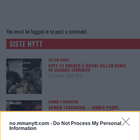
You must be
logged in
to post a comment.
SISTE NYTT
DILLON DANIS
HYPE FC ØNSKER Å BOOKE DILLON DANIS
VS CHANKO ZAYNUKOV
13 January, 2026 15:37
ARMAN TSARUKYAN
ARMAN TSARUKYAN: – VINNER PADDY,
SVEKKES MINE TITTELMULIGHETER
13 January, 2026 11:02
no.mmanytt.com -
Do Not Process My Personal
Information