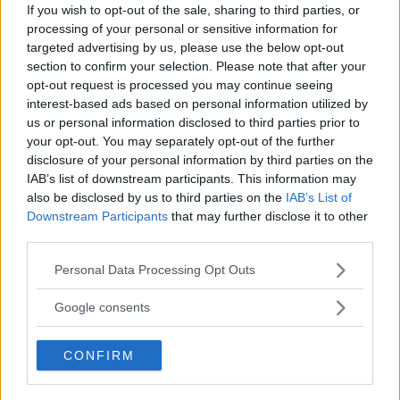
If you wish to opt-out of the sale, sharing to third parties, or
UFC
LEKKEDE UFC?MELDINGER AVSLØRER
processing of your personal or sensitive information for
SPILLET BAK KULISSENE
targeted advertising by us, please use the below opt-out
12 January, 2026 18:40
section to confirm your selection. Please note that after your
opt-out request is processed you may continue seeing
interest-based ads based on personal information utilized by
us or personal information disclosed to third parties prior to
ALEX PEREIRA
your opt-out. You may separately opt-out of the further
KHAMZAT CHIMAEV UTFORDRER ALEX
PEREIRA
disclosure of your personal information by third parties on the
12 January, 2026 13:23
IAB’s list of downstream participants. This information may
also be disclosed by us to third parties on the
IAB’s List of
Downstream Participants
that may further disclose it to other
third parties.
ISLAM MAKHACHEV
ISLAM MAKHACHEV JAKTER
Please note that this website/app uses one or more Google
Personal Data Processing Opt Outs
DOBBELTBELTE ETTER UFC 315
services and may gather and store information including but
12 May, 2025 11:19
not limited to your visit or usage behaviour. You may click to
Google consents
grant or deny consent to Google and its third-party tags to
use your data for below specified purposes in below Google
CONFIRM
consent section.
SIDEBAR JS TEST