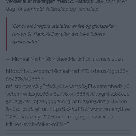
verdier eller meningen med St. Patrick’s Day
, som er en
dag for
samhold, fellesskap og vennskap.
“Conor McGregors uttalelser er feil og gjenspeiler
verken St. Patrick’s Day eller det irske folkets
synspunkter.”
— Micheál Martin (@MichealMartinTD), 17. mars 2025
https://twitter.com/MichealMartinTD/status/1901665
582778343888?
ref_src=twsrc%5Etfw%7Ctwcamp%5Etweetembed%7C
twterm%5E1901665582778343888%7Ctwgr%5E88c2d
526235e2c1742899992eee31a2fd25d05db%7Ctwcon
%5Es1_c10&ref_url=https%3A%2F%2Fwww.mmanytt.se
%2Fsenaste-nytt%2Fconor-mcgregor-svarar-pa-
kritiken-svikit-folket-m8%2F