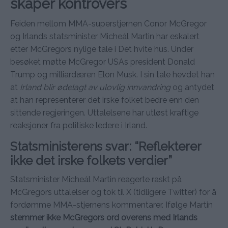
skaper kontrovers
Feiden mellom MMA-superstjernen Conor McGregor
og Irlands statsminister Micheál Martin har eskalert
etter McGregors nylige tale i Det hvite hus. Under
besøket møtte McGregor USAs president Donald
Trump og milliardæren Elon Musk. I sin tale hevdet han
at
Irland blir ødelagt av ulovlig innvandring
og antydet
at han representerer det irske folket bedre enn den
sittende regjeringen. Uttalelsene har utløst kraftige
reaksjoner fra politiske ledere i Irland.
Statsministerens svar: “Reflekterer
ikke det irske folkets verdier”
Statsminister Micheál Martin reagerte raskt på
McGregors uttalelser og tok til X (tidligere Twitter) for å
fordømme MMA-stjernens kommentarer. Ifølge Martin
stemmer ikke McGregors ord overens med Irlands