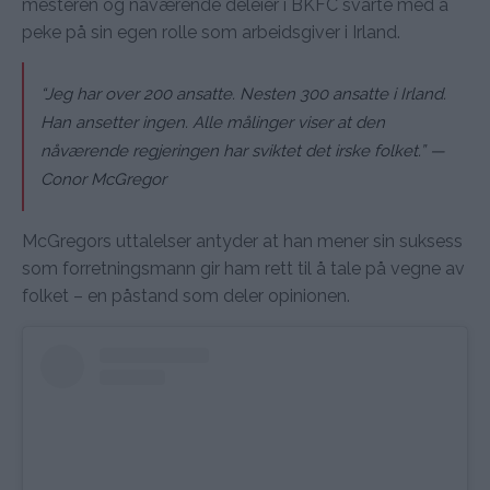
mesteren og nåværende deleier i BKFC svarte med å
peke på sin egen rolle som arbeidsgiver i Irland.
“Jeg har over 200 ansatte. Nesten 300 ansatte i Irland.
Han ansetter ingen. Alle målinger viser at den
nåværende regjeringen har sviktet det irske folket.”
—
Conor McGregor
McGregors uttalelser antyder at han mener sin suksess
som forretningsmann gir ham rett til å tale på vegne av
folket – en påstand som deler opinionen.