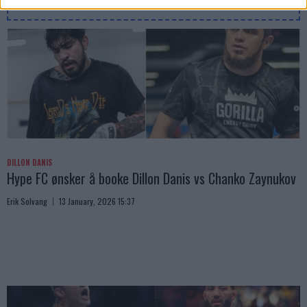
Slug:
sidebar_right_1
| Tid:
5:37:32 PM
DILLON DANIS
Hype FC ønsker å booke Dillon Danis vs Chanko Zaynukov
Erik Solvang
13 January, 2026 15:37